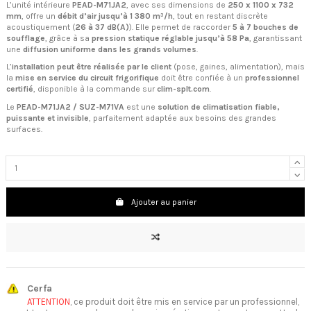
L’unité intérieure
PEAD-M71JA2
, avec ses dimensions de
250 x 1100 x 732
mm
, offre un
débit d’air jusqu’à 1 380 m³/h
, tout en restant discrète
acoustiquement (
26 à 37 dB(A)
). Elle permet de raccorder
5 à 7 bouches de
soufflage
, grâce à sa
pression statique réglable jusqu’à 58 Pa
, garantissant
une
diffusion uniforme dans les grands volumes
.
L’
installation peut être réalisée par le client
(pose, gaines, alimentation), mais
la
mise en service du circuit frigorifique
doit être confiée à un
professionnel
certifié
, disponible à la commande sur
clim-splt.com
.
Le
PEAD-M71JA2 / SUZ-M71VA
est une
solution de climatisation fiable,
puissante et invisible
, parfaitement adaptée aux besoins des grandes
surfaces.
Ajouter au panier
Cerfa
ATTENTION
, ce produit doit être mis en service par un professionnel,