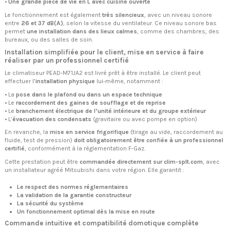
•
Une grande pièce de vie en L avec cuisine ouverte
Le fonctionnement est également
très silencieux
, avec un niveau sonore
entre
26 et 37 dB(A)
, selon la vitesse du ventilateur. Ce niveau sonore bas
permet
une installation dans des lieux calmes
, comme des chambres, des
bureaux, ou des salles de soin.
Installation simplifiée pour le client, mise en service à faire
réaliser par un professionnel certifié
Le climatiseur PEAD-M71JA2 est livré prêt à être installé. Le client peut
effectuer l’
installation physique
lui-même, notamment :
• La
pose dans le plafond ou dans un espace technique
• Le
raccordement des gaines de soufflage et de reprise
• Le
branchement électrique de l’unité intérieure et du groupe extérieur
• L’
évacuation des condensats
(gravitaire ou avec pompe en option)
En revanche, la
mise en service frigorifique
(tirage au vide, raccordement au
fluide, test de pression)
doit obligatoirement être confiée à un professionnel
certifié
, conformément à la réglementation F-Gaz.
Cette prestation peut être
commandée directement sur clim-splt.com
, avec
un installateur agréé Mitsubishi dans votre région. Elle garantit :
Le respect des normes réglementaires
La validation de la garantie constructeur
La sécurité du système
Un fonctionnement optimal dès la mise en route
Commande intuitive et compatibilité domotique complète