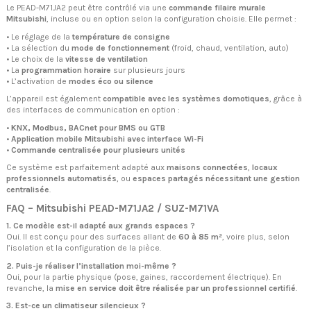
Le PEAD-M71JA2 peut être contrôlé via une
commande filaire murale
Mitsubishi
, incluse ou en option selon la configuration choisie. Elle permet :
• Le réglage de la
température de consigne
• La sélection du
mode de fonctionnement
(froid, chaud, ventilation, auto)
• Le choix de la
vitesse de ventilation
• La
programmation horaire
sur plusieurs jours
• L’activation de
modes éco ou silence
L’appareil est également
compatible avec les systèmes domotiques
, grâce à
des interfaces de communication en option :
•
KNX, Modbus, BACnet pour BMS ou GTB
•
Application mobile Mitsubishi avec interface Wi-Fi
•
Commande centralisée pour plusieurs unités
Ce système est parfaitement adapté aux
maisons connectées
,
locaux
professionnels automatisés
, ou
espaces partagés nécessitant une gestion
centralisée
.
FAQ – Mitsubishi PEAD-M71JA2 / SUZ-M71VA
1. Ce modèle est-il adapté aux grands espaces ?
Oui. Il est conçu pour des surfaces allant de
60 à 85 m²
, voire plus, selon
l’isolation et la configuration de la pièce.
2. Puis-je réaliser l’installation moi-même ?
Oui, pour la partie physique (pose, gaines, raccordement électrique). En
revanche, la
mise en service doit être réalisée par un professionnel certifié
.
3. Est-ce un climatiseur silencieux ?