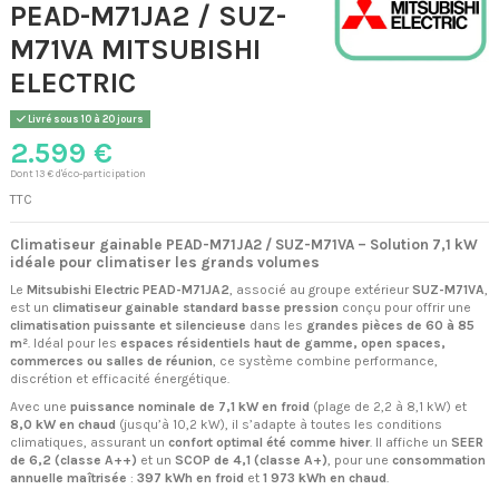
PEAD-M71JA2 / SUZ-
M71VA MITSUBISHI
ELECTRIC
Livré sous 10 à 20 jours
2.599 €
Dont 13 € d'éco-participation
TTC
Climatiseur gainable PEAD-M71JA2 / SUZ-M71VA – Solution 7,1 kW
idéale pour climatiser les grands volumes
Le
Mitsubishi Electric PEAD-M71JA2
, associé au groupe extérieur
SUZ-M71VA
,
est un
climatiseur gainable standard basse pression
conçu pour offrir une
climatisation puissante et silencieuse
dans les
grandes pièces de 60 à 85
m²
. Idéal pour les
espaces résidentiels haut de gamme, open spaces,
commerces ou salles de réunion
, ce système combine performance,
discrétion et efficacité énergétique.
Avec une
puissance nominale de 7,1 kW en froid
(plage de 2,2 à 8,1 kW) et
8,0 kW en chaud
(jusqu’à 10,2 kW), il s’adapte à toutes les conditions
climatiques, assurant un
confort optimal été comme hiver
. Il affiche un
SEER
de 6,2 (classe A++)
et un
SCOP de 4,1 (classe A+)
, pour une
consommation
annuelle maîtrisée
:
397 kWh en froid
et
1 973 kWh en chaud
.