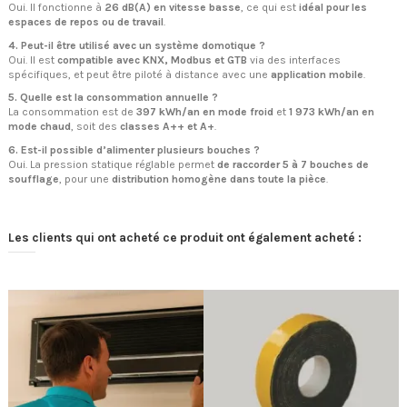
Oui. Il fonctionne à
26 dB(A) en vitesse basse
, ce qui est
idéal pour les
espaces de repos ou de travail
.
4. Peut-il être utilisé avec un système domotique ?
Oui. Il est
compatible avec KNX, Modbus et GTB
via des interfaces
spécifiques, et peut être piloté à distance avec une
application mobile
.
5. Quelle est la consommation annuelle ?
La consommation est de
397 kWh/an en mode froid
et
1 973 kWh/an en
mode chaud
, soit des
classes A++ et A+
.
6. Est-il possible d’alimenter plusieurs bouches ?
Oui. La pression statique réglable permet
de raccorder 5 à 7 bouches de
soufflage
, pour une
distribution homogène dans toute la pièce
.
Les clients qui ont acheté ce produit ont également acheté :