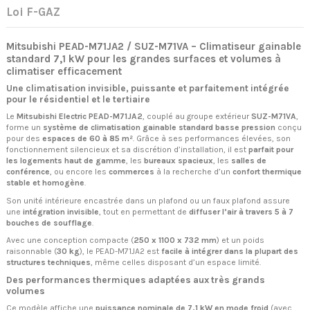
Loi F-GAZ
Mitsubishi PEAD-M71JA2 / SUZ-M71VA – Climatiseur gainable
standard 7,1 kW pour les grandes surfaces et volumes à
climatiser efficacement
Une climatisation invisible, puissante et parfaitement intégrée
pour le résidentiel et le tertiaire
Le
Mitsubishi Electric PEAD-M71JA2
, couplé au groupe extérieur
SUZ-M71VA
,
forme un
système de climatisation gainable standard basse pression
conçu
pour des
espaces de 60 à 85 m²
. Grâce à ses performances élevées, son
fonctionnement silencieux et sa discrétion d’installation, il est
parfait pour
les logements haut de gamme
, les
bureaux spacieux
, les
salles de
conférence
, ou encore les
commerces
à la recherche d’un
confort thermique
stable et homogène
.
Son unité intérieure encastrée dans un plafond ou un faux plafond assure
une
intégration invisible
, tout en permettant de
diffuser l’air à travers 5 à 7
bouches de soufflage
.
Avec une conception compacte (
250 x 1100 x 732 mm
) et un poids
raisonnable (
30 kg
), le PEAD-M71JA2 est
facile à intégrer dans la plupart des
structures techniques
, même celles disposant d’un espace limité.
Des performances thermiques adaptées aux très grands
volumes
Ce modèle affiche une
puissance nominale de 7,1 kW en mode froid
(avec