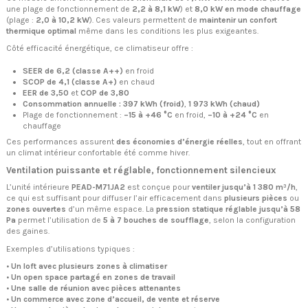
une plage de fonctionnement de
2,2 à 8,1 kW
) et
8,0 kW en mode chauffage
(plage :
2,0 à 10,2 kW
). Ces valeurs permettent de
maintenir un confort
thermique optimal
même dans les conditions les plus exigeantes.
Côté efficacité énergétique, ce climatiseur offre :
SEER de 6,2 (classe A++)
en froid
SCOP de 4,1 (classe A+)
en chaud
EER de 3,50
et
COP de 3,80
Consommation annuelle : 397 kWh (froid)
,
1 973 kWh (chaud)
Plage de fonctionnement :
–15 à +46 °C
en froid,
–10 à +24 °C
en
chauffage
Ces performances assurent
des économies d’énergie réelles
, tout en offrant
un climat intérieur confortable été comme hiver.
Ventilation puissante et réglable, fonctionnement silencieux
L’unité intérieure
PEAD-M71JA2
est conçue pour
ventiler jusqu’à 1 380 m³/h
,
ce qui est suffisant pour diffuser l’air efficacement dans
plusieurs pièces
ou
zones ouvertes
d’un même espace. La
pression statique réglable jusqu’à 58
Pa
permet l’utilisation de
5 à 7 bouches de soufflage
, selon la configuration
des gaines.
Exemples d’utilisations typiques :
•
Un loft avec plusieurs zones à climatiser
•
Un open space partagé en zones de travail
•
Une salle de réunion avec pièces attenantes
•
Un commerce avec zone d’accueil, de vente et réserve