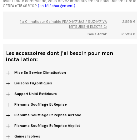
avant toute commande, vous devez impérativement nous transmettre le
CERFA n°15498*02
(en téléchargement)
1 x Climatiseur Gainable PEAD-M71JA2 / SUZ-M71VA
2.599 €
MITSUBISHI ELECTRIC:
Sous-total:
2.599 €
Les accessoires dont j'ai besoin pour mon
installation:
+
Mise En Service Climatisation
+
Liaisons Frigorifiques
+
Support Unité Extérieure
+
Plenums Soufflage Et Reprise
+
Plenums Soufflage Et Reprise Airzone
+
Plenums Soufflage Et Reprise Airpilot
+
Gaines Isolées