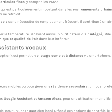
articules fines
, y compris les PM2.5.
ce qui est particulièrement important dans les
environnements urbains
 ne refroidit.
rable
sans nécessiter de remplacement fréquent. Il contribue à un
air
 la température : il devient aussi un
purificateur d’air intégré
, util
ique et qualité de l’air
dans leur intérieur.
assistants vocaux
option), qui permet un
pilotage complet à distance
via smartphone, t
ateurs mobiles ou pour gérer une
résidence secondaire, un local profe
ux Google Assistant et Amazon Alexa
, pour une utilisation mains libr
ie, pour un usage quotidien local. Grâce à ces options de contrôle, le