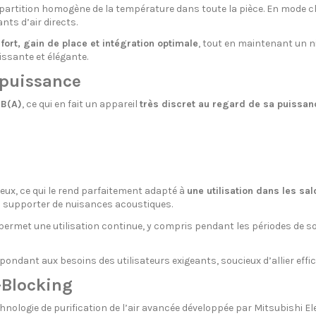
partition homogène de la température dans toute la pièce. En mode chau
nts d’air directs.
fort, gain de place et intégration optimale
, tout en maintenant un n
issante et élégante.
 puissance
dB(A)
, ce qui en fait un appareil
très discret au regard de sa puissan
ux, ce qui le rend parfaitement adapté à
une utilisation dans les sa
s supporter de nuisances acoustiques.
il permet une utilisation continue, y compris pendant les périodes de s
épondant aux besoins des utilisateurs exigeants, soucieux d’allier effic
V-Blocking
chnologie de purification de l’air avancée développée par Mitsubishi El