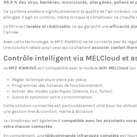
99,9 % des virus, bactéries, moisissures, allergènes, pollens et p
Ce système améliore significativement la qualité de l’air intérieur, 
allergies. Il agit en continu, même lorsque le climatiseur ne chauffe ni
Le filtre est
lavable et réutilisable
, ce qui garantit une
efficacité du
l’année.
Avec cette technologie, le MFZ-KW60VG ne se contente pas de réguler
Une solution idéale pour ceux qui souhaitent
associer confort therm
Contrôle intelligent via MELCloud et 
Le
MFZ-KW60VG
est compatible avec le module
WiFi MELCloud
(en 
Régler la température pièce par pièce,
Programmer des horaires de fonctionnement,
Activer des modes spécifiques (Silence, Eco, Turbo),
Suivre et optimiser votre consommation.
Cette solution connectée est particulièrement utile pour les utilis
une gestion fine du confort, même à distance.
Le climatiseur est également
compatible avec les assistants voca
votre maison connectée
.
En complément, une
télécommande infrarouge complète
est fourn