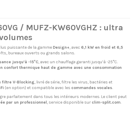
60VG / MUFZ-KW60VGHZ : ultra
 volumes
 plus puissante de la gamme
Design+
, avec
6,1 kW en froid et 6,5
lofts, bureaux ouverts ou grands salons.
sance jusqu’à -15°C
, avec un chauffage garanti jusqu’à -25°C.
n confort thermique haut de gamme avec une consommation
n
filtre V-Blocking
, livré de série, filtre les virus, bactéries et
Fi
(en option) et compatible avec les
commandes vocales
.
gre parfaitement dans tous les intérieurs modernes. Le client peut
uée par un professionnel
, service disponible sur
clim-split.com
.