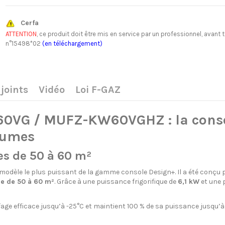
Cerfa
ATTENTION
, ce produit doit être mis en service par un professionnel, av
n°15498*02
(en téléchargement)
joints
Vidéo
Loi F-GAZ
0VG / MUFZ-KW60VGHZ : la console
lumes
es de 50 à 60 m²
 modèle le plus puissant de la gamme console Design+. Il a été conçu p
ie de 50 à 60 m²
. Grâce à une puissance frigorifique de
6,1 kW
et une 
age efficace jusqu’à -25°C et maintient 100 % de sa puissance jusqu’à 