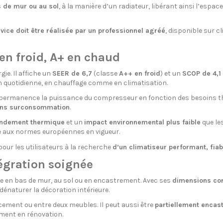
s de mur ou au sol
, à la manière d’un radiateur, libérant ainsi l’espac
vice doit être réalisée par un professionnel agréé
, disponible sur c
en froid, A+ en chaud
ie. Il affiche un
SEER de 6,7
(classe
A++ en froid
) et un
SCOP de 4,1
on quotidienne, en chauffage comme en climatisation.
n permanence la puissance du compresseur en fonction des besoins the
ans surconsommation
.
endement thermique
et un
impact environnemental plus faible
que le
e aux normes européennes en vigueur.
pour les utilisateurs à la recherche
d’un climatiseur performant, fiab
égration soignée
le en bas de mur, au sol ou en encastrement. Avec ses
dimensions co
naturer la décoration intérieure.
ement ou entre deux meubles. Il peut aussi être
partiellement encas
ment en rénovation.