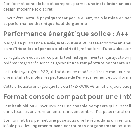
Son format console bas et compact permet une
installation en ba
design moderne et discret.
Il peut être
installé physiquement par le client
, mais la
mise en ser
et performance thermique haut de gamme
.
Performance énergétique solide : A++ 
Malgré sa puissance élevée, le
MFZ-KW60VG
reste économe en énerg
de
maîtriser les dépenses d’électricité
, même lors d’une utilisati
La régulation est assurée par la
technologie Inverter
, qui ajuste e
redémarrages fréquents et garantit
une température constante s
Le fluide frigorigène
R32
, utilisé dans ce modèle, offre un
meilleur r
une installation plus respectueuse de l’environnement et conform
Cette efficacité énergétique fait du MFZ-KW60VG un choix judicieux 
Format console compact pour une int
Le
Mitsubishi MFZ-KW60VG
est une
console compacte
qui s’instal
dans tous les environnements, sans encombrer l’espace mural ou dé
Son format bas permet une pose sous une fenêtre, dans un renfonc
idéale pour les
logements avec contraintes d’agencement
, notam