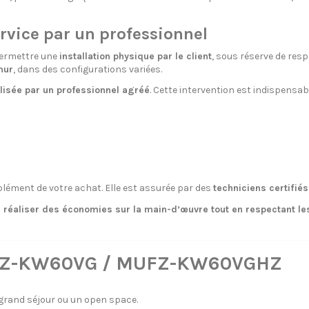
ervice par un professionnel
ermettre une
installation physique par le client
, sous réserve de res
mur
, dans des configurations variées.
alisée par un professionnel agréé
. Cette intervention est indispensab
ément de votre achat. Elle est assurée par des
techniciens certifiés
 réaliser des économies sur la main-d’œuvre tout en respectant l
 MFZ-KW60VG / MUFZ-KW60VGHZ
 grand séjour ou un open space.