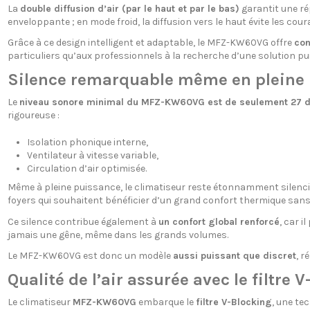
La
double diffusion d’air (par le haut et par le bas)
garantit une ré
enveloppante ; en mode froid, la diffusion vers le haut évite les coura
Grâce à ce design intelligent et adaptable, le MFZ-KW60VG offre
con
particuliers qu’aux professionnels à la recherche d’une solution pu
Silence remarquable même en pleine
Le
niveau sonore minimal du MFZ-KW60VG est de seulement 27 
rigoureuse :
Isolation phonique interne,
Ventilateur à vitesse variable,
Circulation d’air optimisée.
Même à pleine puissance, le climatiseur reste étonnamment silencie
foyers qui souhaitent bénéficier d’un grand confort thermique san
Ce silence contribue également à
un confort global renforcé
, car 
jamais une gêne, même dans les grands volumes.
Le MFZ-KW60VG est donc un modèle
aussi puissant que discret
, r
Qualité de l’air assurée avec le filtre 
Le climatiseur
MFZ-KW60VG
embarque le
filtre V-Blocking
, une te