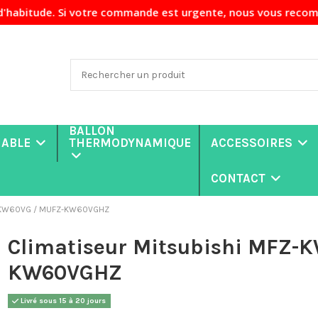
votre commande est urgente, nous vous recommandons de nous 
BALLON
NABLE
THERMODYNAMIQUE
ACCESSOIRES
CONTACT
FZ-KW60VG / MUFZ-KW60VGHZ
Climatiseur Mitsubishi MFZ-
KW60VGHZ
Livré sous 15 à 20 jours