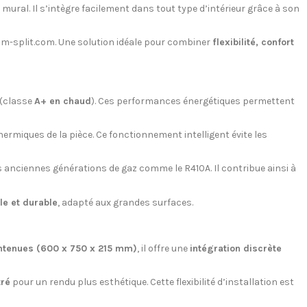
e mural. Il s’intègre facilement dans tout type d’intérieur grâce à son
lim-split.com. Une solution idéale pour combiner
flexibilité, confort
(classe
A+ en chaud
). Ces performances énergétiques permettent
rmiques de la pièce. Ce fonctionnement intelligent évite les
s anciennes générations de gaz comme le R410A. Il contribue ainsi à
le et durable
, adapté aux grandes surfaces.
ntenues (600 x 750 x 215 mm)
, il offre une
intégration discrète
tré
pour un rendu plus esthétique. Cette flexibilité d’installation est