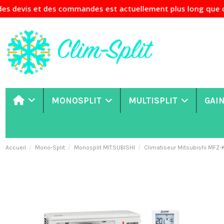
es commandes est actuellement plus long que d'habitude. Si 
MONOSPLIT
MULTISPLIT
GAI
Accueil
Mono-Split
Monosplit MITSUBISHI
Climatiseur Mitsubishi M