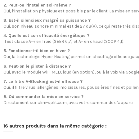
2. Peut-on l’installer soi-même ?
Oui, l’installation physique est possible par le client. La mise en se
3. Est-il silencieux malgré sa puissance ?
Oui, son niveau sonore minimal est de 27 dB(A), ce qui reste très disc
4. Quelle est son efficacité énergétique ?
Il est classé A++ en froid (SEER 6,7) et A+ en chaud (SCOP 4,1).
5. Fonctionne-t-il bien en hiver ?
Oui, la technologie Hyper Heating permet un chauffage efficace jusqu
6. Peut-on le piloter à distance ?
Oui, avec le module WiFi MELCloud (en option), ou à la voix via Google
7. Le filtre V-Blocking est-il efficace ?
Oui, il filtre virus, allergènes, moisissures, poussières fines et pollen
8. Où commander la mise en service ?
Directement sur clim-split.com, avec votre commande d’appareil.
16 autres produits dans la même catégorie :