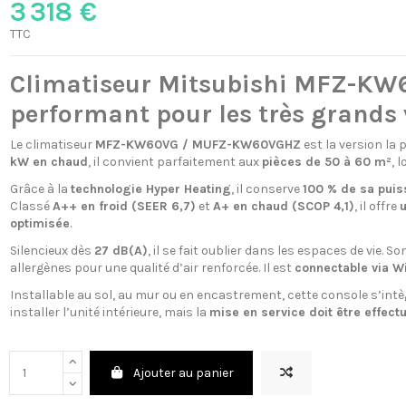
3 318 €
TTC
Climatiseur Mitsubishi MFZ-KW
performant pour les très grands
Le climatiseur
MFZ-KW60VG / MUFZ-KW60VGHZ
est la version la
kW en chaud
, il convient parfaitement aux
pièces de 50 à 60 m²
, 
Grâce à la
technologie Hyper Heating
, il conserve
100 % de sa puis
Classé
A++ en froid (SEER 6,7)
et
A+ en chaud (SCOP 4,1)
, il offre
u
optimisée
.
Silencieux dès
27 dB(A)
, il se fait oublier dans les espaces de vie. So
allergènes pour une qualité d’air renforcée. Il est
connectable via Wi
Installable au sol, au mur ou en encastrement, cette console s’intè
installer l’unité intérieure, mais la
mise en service doit être effect
Ajouter au panier