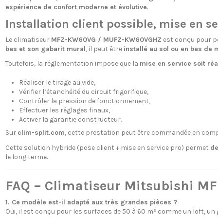
expérience de confort moderne et évolutive
.
Installation client possible, mise en s
Le climatiseur
MFZ-KW60VG / MUFZ-KW60VGHZ
est conçu pour p
bas et son gabarit mural
, il peut être
installé au sol ou en bas de 
Toutefois, la réglementation impose que la
mise en service soit ré
Réaliser le tirage au vide,
Vérifier l’étanchéité du circuit frigorifique,
Contrôler la pression de fonctionnement,
Effectuer les réglages finaux,
Activer la garantie constructeur.
Sur
clim-split.com
, cette prestation peut être commandée en compl
Cette solution hybride (pose client + mise en service pro) permet
de
le long terme.
FAQ – Climatiseur Mitsubishi
1. Ce modèle est-il adapté aux très grandes pièces ?
Oui, il est conçu pour les surfaces de 50 à 60 m² comme un loft, un