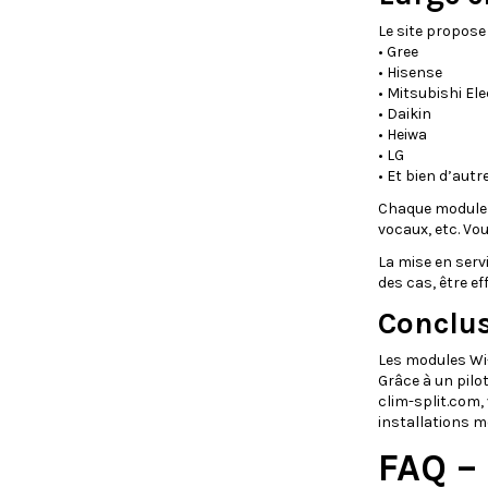
Le site propos
• Gree
• Hisense
• Mitsubishi Ele
• Daikin
• Heiwa
• LG
• Et bien d’autr
Chaque module o
vocaux, etc. Vo
La mise en servi
des cas, être ef
Conclu
Les modules Wi-
Grâce à un pilot
clim-split.com,
installations m
FAQ –