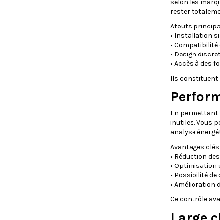
selon les marqu
rester totaleme
Atouts principa
• Installation s
• Compatibilité
• Design discret
• Accès à des f
Ils constituent
Perform
En permettant 
inutiles. Vous 
analyse énergét
Avantages clés 
• Réduction de
• Optimisation d
• Possibilité d
• Amélioration 
Ce contrôle ava
Large c