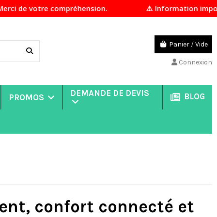
 votre compréhension.
⚠️ Information importante E
Panier
/
Vide
Connexion
DEMANDE DE DEVIS
BLOG
PROMOS
gent, confort connecté et