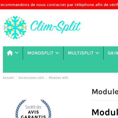
dons de nous contacter par téléphone afin de vérifier la di
MONOSPLIT
MULTISPLIT
GAI
Accueil
Accessoires clim
Modules WIFI
Module
Module