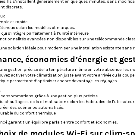
es. Ils s’installent généralement en quelques minutes, sans modifica
nt discrets.
ux :
imple et rapide.
 étendue selon les modèles et marques.
 qui s’intègre parfaitement à l’unité intérieure.
onctionnalités avancées non disponibles sur une télécommande class
 une solution idéale pour moderniser une installation existante san
ance, économies d’énergie et ges
une gestion précise de la température même en votre absence, les m
pouvez activer votre climatisation juste avant votre arrivée ou la cou
ique permettant d’optimiser encore davantage les réglages.
:
s consommations grâce à une gestion plus précise.
u chauffage et de la climatisation selon les habitudes de l’utilisateur.
e créer des scénarios automatisés.
durable du confort thermique.
ncé garantit un équilibre parfait entre confort et économies.
hoix de modules Wi-Fi sur clim-sp