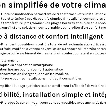
n simplifiée de votre clim
Fi pour climatisation permettent de transformer votre installation e
ablette. Grâce à ces dispositifs simples à installer et compatibles 
la température, programmer vos plages horaires et surveiller la con
jourd’hui une solution incontournable pour profiter d’un confort mod
e à distance et confort intelligent
Fi rendent possible un contrôle total de votre climatisation grâce à u
 froid, modifier la vitesse de ventilation ou encore allumer/éteindre vo
sage de votre système et de maintenir un confort constant en toutes
 notamment :
omplet via application smartphone.
tion horaire pour un confort automatisé.
a consommation énergétique selon les modèles.
lti-zone pour les installations multisplit compatibles.
lifient l’usage quotidien tout en améliorant l’efficacité de votre inst
bilité, installation simple et inté
Fi proposés sur clim-split.com sont compatibles avec une large gam