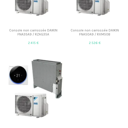
Console non carrossée DAIKIN
Console non carrossée DAIKIN
FNA35A9 / RZAG35A
FNA50A9 / RXM50B
2 415 €
2 526 €