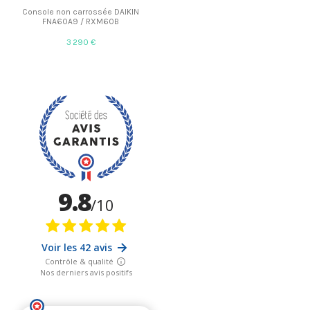
Console non carrossée DAIKIN
FNA60A9 / RXM60B
3 290 €