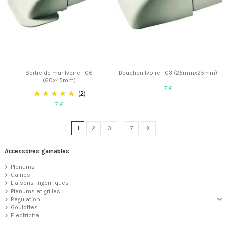
Sortie de mur Ivoire T06
Bouchon Ivoire T03 (25mmx25mm)
(60x45mm)
7 €
(2)
7 €
1
2
3
…
7
Accessoires gainables
Plenums
Gaines
Liaisons frigorifiques
Plenums et grilles
Régulation
Goulottes
Electricité