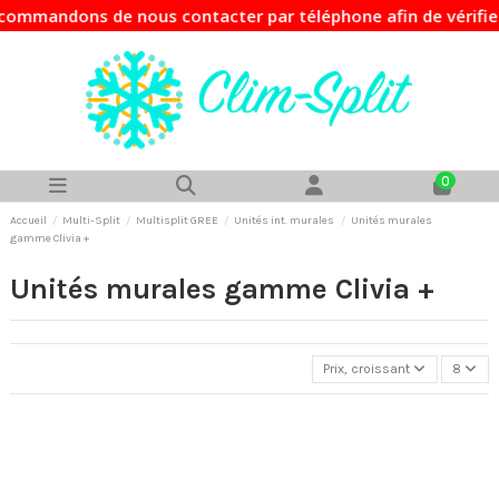
mmandons de nous contacter par téléphone afin de vérifier 
0
Accueil
Multi-Split
Multisplit GREE
Unités int. murales
Unités murales
gamme Clivia +
Unités murales gamme Clivia +
Prix, croissant
8