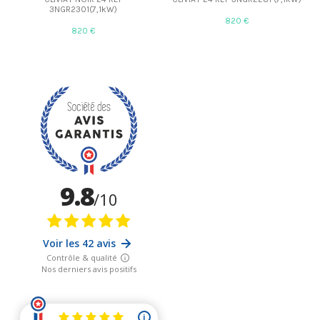
3NGR2301(7,1kW)
820 €
820 €