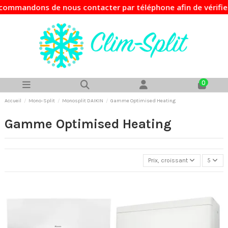
mmandons de nous contacter par téléphone afin de vérifier l
0
Accueil
Mono-Split
Monosplit DAIKIN
Gamme Optimised Heating
Gamme Optimised Heating
Prix, croissant
5