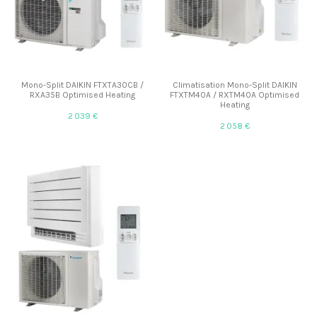
Mono-Split DAIKIN FTXTA30CB /
Climatisation Mono-Split DAIKIN
RXA35B Optimised Heating
FTXTM40A / RXTM40A Optimised
Heating
2 039 €
2 058 €