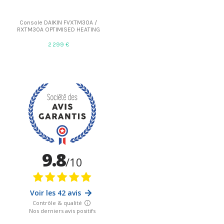
Console DAIKIN FVXTM30A /
RXTM30A OPTIMISED HEATING
2 299 €