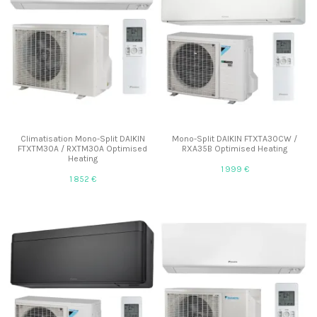
Climatisation Mono-Split DAIKIN
Mono-Split DAIKIN FTXTA30CW /
FTXTM30A / RXTM30A Optimised
RXA35B Optimised Heating
Heating
1 999 €
1 852 €