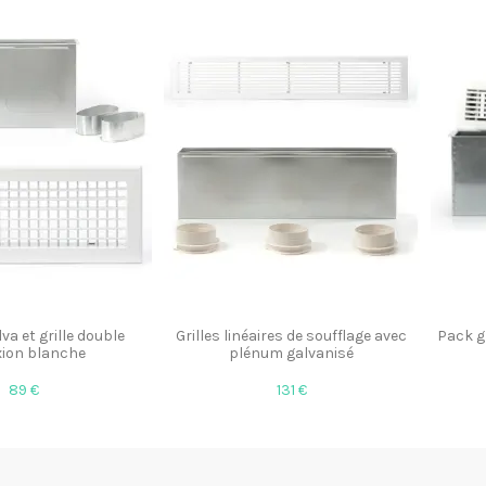
a et grille double
Grilles linéaires de soufflage avec
Pack gr
xion blanche
plénum galvanisé
89 €
131 €