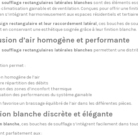
 soufflage rectangulaires latérales blanches
sont des éléments esse
 climatisation gainable et de ventilation. Conçues pour offrir une fini
ut en s’intégrant harmonieusement aux espaces résidentiels et tertiaire
ign rectangulaire et leur raccordement latéral
, ces bouches de souf
t en conservant une esthétique soignée grâce à leur finition blanche.
usion d’air homogène et performante
 soufflage rectangulaires latérales blanches
permettent une distribu
tion permet :
on homogène de l’air
re répartition des débits
ion des zones d’inconfort thermique
sation des performances du système gainable
favorise un brassage équilibré de l’air dans les différentes pièces.
tion blanche discrète et élégante
on blanche
, ces bouches de soufflage s’intègrent facilement dans to
nt parfaitement aux :