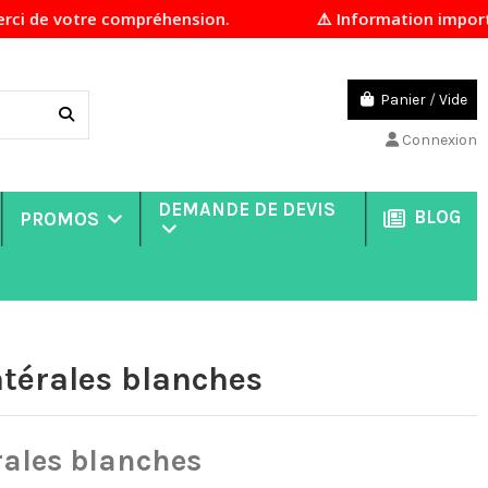
votre compréhension.
⚠️ Information importante En 
Panier
/
Vide
Connexion
DEMANDE DE DEVIS
BLOG
PROMOS
atérales blanches
rales blanches