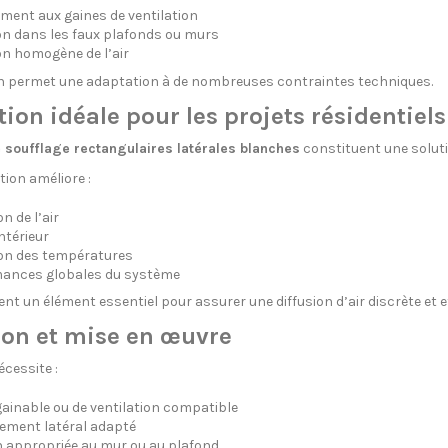
ment aux gaines de ventilation
ion dans les faux plafonds ou murs
on homogène de l’air
n permet une adaptation à de nombreuses contraintes techniques.
ion idéale pour les projets résidentiels 
 soufflage rectangulaires latérales blanches
constituent une soluti
tion améliore :
on de l’air
ntérieur
ion des températures
mances globales du système
nt un élément essentiel pour assurer une diffusion d’air discrète et e
tion et mise en œuvre
écessite :
ainable ou de ventilation compatible
ement latéral adapté
n appropriée au mur ou au plafond