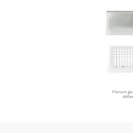
Plenum galv
défle