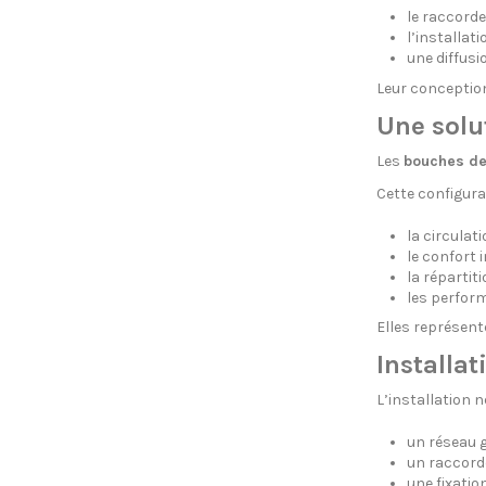
le raccorde
l’installat
une diffusi
Leur conceptio
Une solut
Les
bouches de
Cette configura
la circulati
le confort i
la répartit
les perfor
Elles représente
Installa
L’installation n
un réseau g
un raccord
une fixatio