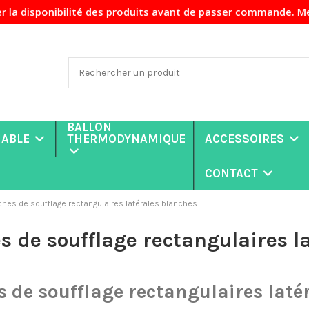
onibilité des produits avant de passer commande. Merci de 
BALLON
NABLE
THERMODYNAMIQUE
ACCESSOIRES
CONTACT
hes de soufflage rectangulaires latérales blanches
s de soufflage rectangulaires l
 de soufflage rectangulaires laté