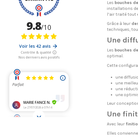
Les
bouches de
installations de
l’air traité to
Grâce à leur
des
techniques, tou
Une diff
Les
bouches de
optimal.
Cette configura
une diffusi
une meilleu
une réduct
une optimi
Leur conception 
Une fini
Avec leur
finiti
Elles convienne