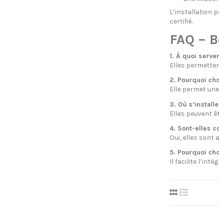
L’installation p
certifié.
FAQ – B
1. À quoi serv
Elles permetten
2. Pourquoi cho
Elle permet une 
3. Où s’install
Elles peuvent ê
4. Sont-elles c
Oui, elles sont 
5. Pourquoi cho
Il facilite l’in