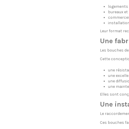
logements 
bureaux et 
commerces 
installatio
Leur format rec
Une fabr
Les bouches de 
Cette concepti
une résista
une excell
une diffusio
une mainte
Elles sont conç
Une inst
Le raccordement
Ces bouches faci