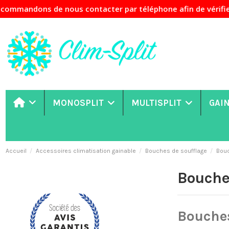
ns de nous contacter par téléphone afin de vérifier la disp
MONOSPLIT
MULTISPLIT
GAI
Accueil
Accessoires climatisation gainable
Bouches de soufflage
Bouc
Bouche
Bouches