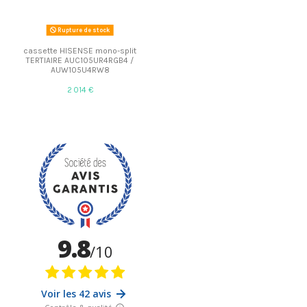
Rupture de stock
cassette HISENSE mono-split
TERTIAIRE AUC105UR4RGB4 /
AUW105U4RW8
2 014 €