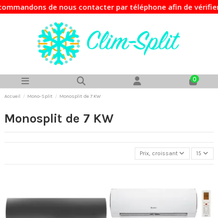
ndons de nous contacter par téléphone afin de vérifier la d
0
Accueil
Mono-Split
Monosplit de 7 KW
Monosplit de 7 KW
Prix, croissant
15