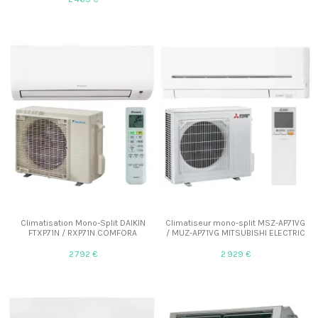
Climatisation Mono-Split DAIKIN
Climatiseur mono-split MSZ-AP71VG
FTXP71N / RXP71N COMFORA
/ MUZ-AP71VG MITSUBISHI ELECTRIC
2 792 €
2 929 €