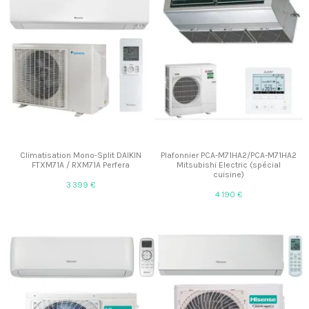
Climatisation Mono-Split DAIKIN
Plafonnier PCA-M71HA2/PCA-M71HA2
FTXM71A / RXM71A Perfera
Mitsubishi Electric (spécial
cuisine)
3 399 €
4 190 €