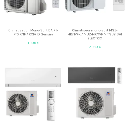
Climatisation Mono-Split DAIKIN
Climatiseur mono-split MSZ-
FTXF71F / RXF71D Sensira
HR71VFK / MUZ-HR71VF MITSUBISHI
ELECTRIC
1 999 €
2 039 €