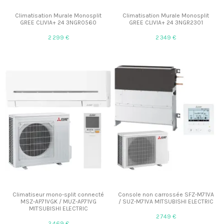
Climatisation Murale Monosplit
Climatisation Murale Monosplit
GREE CLIVIA+ 24 3NGR0560
GREE CLIVIA+ 24 3NGR2301
2 299 €
2 349 €
Climatiseur mono-split connecté
Console non carrossée SFZ-M71VA
MSZ-AP71VGK / MUZ-AP71VG
/ SUZ-M71VA MITSUBISHI ELECTRIC
MITSUBISHI ELECTRIC
2 749 €
2 469 €