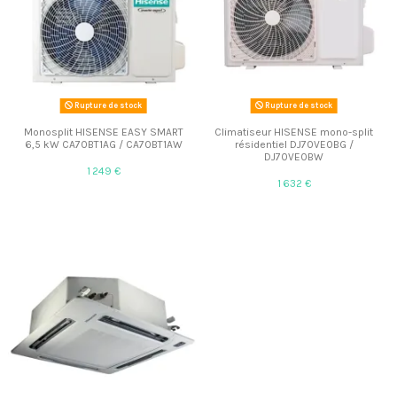
Rupture de stock
Rupture de stock
Monosplit HISENSE EASY SMART
Climatiseur HISENSE mono-split
6,5 kW CA70BT1AG / CA70BT1AW
résidentiel DJ70VE0BG /
DJ70VE0BW
1 249 €
1 632 €