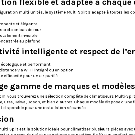
ation flexible et adaptée à chaque
iguration multi-unités, le système Multi-Split s’adapte à toutes les
mpacte et élégante
iscrète en bas de mur
totalement invisible
encastrée au plafond
ivité intelligente et respect de l
: écologique et performant
distance via Wi-Fi intégré ou en option
e efficacité pour un air purifié
ge gamme de marques et modèles 
com, vous trouverez une sélection complète de climatiseurs Multi-Split
e, Gree, Heiwa, Bosch, et bien d’autres. Chaque modèle dispose d’une fi
st disponible pour une installation sécurisée.
sion
Multi-Split est la solution idéale pour climatiser plusieurs pièces av
erter, sa modularité et ses options connectées, il offre un confort 