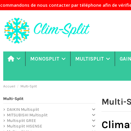
e nous contacter par téléphone afin de vérifier la disponib
MONOSPLIT
MULTISPLIT
GAI
Accueil
Multi-Split
Multi-Split
Multi-S
DAIKIN Multisplit
MITSUBISHI Multisplit
Multisplit GREE
Climat
Multisplit HISENSE