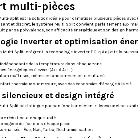
rt multi-pièces
ulti-Split est la solution idéale pour climatiser plusieurs pièces avec u
sant et discret, le système Multi-Split convient parfaitement aux m
duit par sa polyvalence, son efficacité énergétique et son design harm
ogie Inverter et optimisation éne
s Multi-Split intègrent la technologie Inverter DC, qui ajuste la pui
 indépendante de la température dans chaque zone
es énergétiques élevées (A++ à A+++)
ion maîtrisée, même en fonctionnement simultané
onfort thermique sur mesure, avec des économies d’énergie à la clé.
 silencieux et design intégré
Multi-Split se distingue par son fonctionnement silencieux et ses unité
ore réduit pour chaque unité
homogène de l’air dans chaque pièce
nnalisés : Éco, Nuit, Turbo, Déshumidification