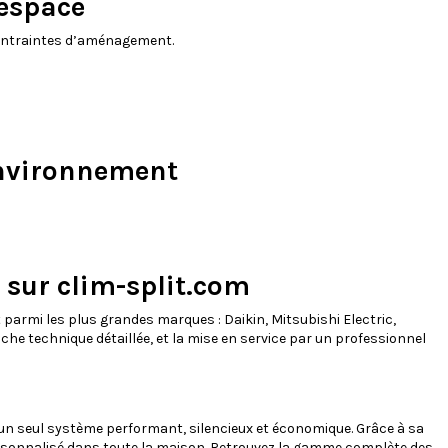
 espace
 contraintes d’aménagement.
’environnement
sur clim-split.com
 parmi les plus grandes marques : Daikin, Mitsubishi Electric,
che technique détaillée, et la mise en service par un professionnel
ec un seul système performant, silencieux et économique. Grâce à sa
personnalisé dans toute la maison. Retrouvez la gamme complète des