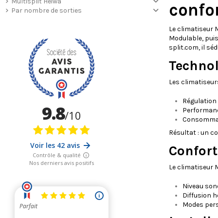
Multisplit Heiwa
confo
Par nombre de sorties
Le climatiseur M
Modulable, puis
split.com, il sé
Technol
Les climatiseur
Régulation
Performanc
Consommat
Résultat : un c
Confort
Le climatiseur 
Niveau son
Diffusion 
Modes perso