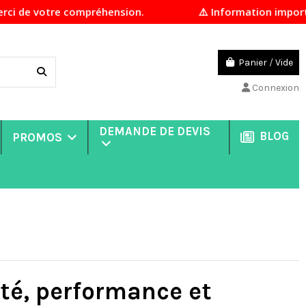
e compréhension.
⚠️ Information importante En rais
Panier
/
Vide
Connexion
DEMANDE DE DEVIS
BLOG
PROMOS
lité, performance et