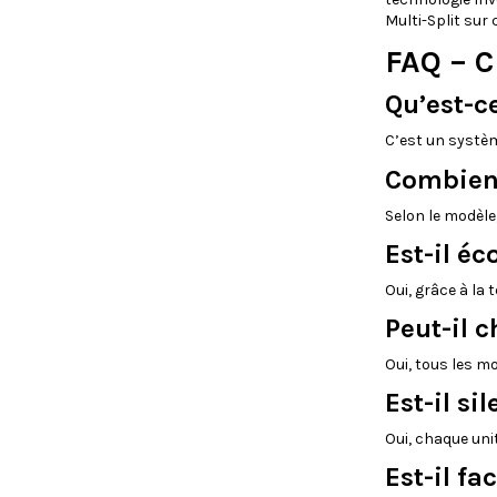
Multi-Split sur 
FAQ – C
Qu’est-c
C’est un systèm
Combien 
Selon le modèle,
Est-il é
Oui, grâce à la
Peut-il c
Oui, tous les mo
Est-il si
Oui, chaque unit
Est-il fac