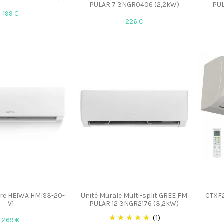
PULAR 7 3NGR0406 (2,2kW)
PUL
199 €
226 €
eure HEIWA HMIS3-20-
Unité Murale Multi-split GREE FM
CTXF2
V1
PULAR 12 3NGR2176 (3,2kW)
(1)
269 €