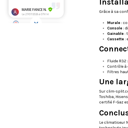
Install
Grâce à sa conf
Murale
: co
Console
: d
Gainable
: 
Cassette
: 
Connect
Fluide R32 
Contrôle à 
Filtres haut
Une lar
Sur clim-split.
Toshiba, Hisens
certifié F-Gaz e
Conclu
Le climatiseur 
technologie Inv