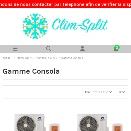
ns de nous contacter par téléphone afin de vérifier la disp
0
Accueil
Mono-Split
Monosplit GREE
Gamme Consola
Gamme Consola
Prix, croissant
3