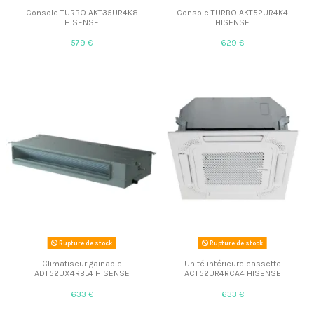
Console TURBO AKT35UR4K8
Console TURBO AKT52UR4K4
HISENSE
HISENSE
579 €
629 €
Rupture de stock
Rupture de stock
Climatiseur gainable
Unité intérieure cassette
ADT52UX4RBL4 HISENSE
ACT52UR4RCA4 HISENSE
633 €
633 €