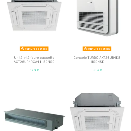
Rupture de stock
Rupture de stock
Unité intérieure cassette
Console TURBO AKT26UR4K8
ACT26UR4RCA4 HISENSE
HISENSE
520 €
539 €