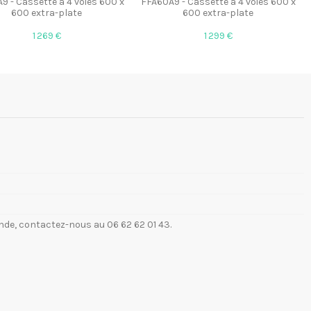
9 - Cassette à 4 voies 600 x
FFA60A9 - Cassette à 4 voies 600 x
600 extra-plate
600 extra-plate
1 269 €
1 299 €
de, contactez-nous au 06 62 62 01 43.