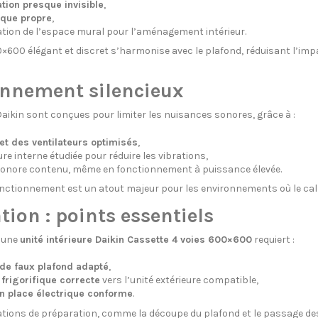
tion presque invisible
,
ique propre
,
tion de l’espace mural pour l’aménagement intérieur.
600 élégant et discret s’harmonise avec le plafond, réduisant l’impa
nnement silencieux
aikin sont conçues pour limiter les nuisances sonores, grâce à :
et des ventilateurs optimisés
,
re interne étudiée pour réduire les vibrations,
sonore contenu, même en fonctionnement à puissance élevée.
onctionnement est un atout majeur pour les environnements où le cal
tion : points essentiels
d’une
unité intérieure Daikin Cassette 4 voies 600×600
requiert :
de faux plafond adapté
,
 frigorifique correcte
vers l’unité extérieure compatible,
n place électrique conforme
.
tions de préparation, comme la découpe du plafond et le passage des