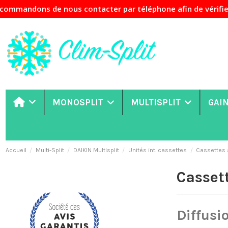
ons de nous contacter par téléphone afin de vérifier la dis
MONOSPLIT
MULTISPLIT
GAI
Accueil
Multi-Split
DAIKIN Multisplit
Unités int. cassettes
Cassettes
Casset
Diffusi