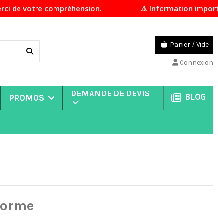
votre compréhension.
⚠️ Information importante En
Panier
/
Vide
Connexion
DEMANDE DE DEVIS
BLOG
PROMOS
iforme