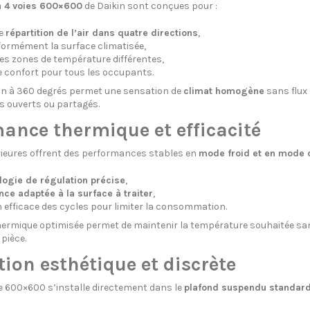
à 4 voies 600×600
de Daikin sont conçues pour :
ne
répartition de l’air dans quatre directions
,
formément la surface climatisée,
es zones de température différentes,
e confort pour tous les occupants.
ion à 360 degrés permet une sensation de
climat homogène
sans flux 
 ouverts ou partagés.
ance thermique et efficacité
rieures offrent des performances stables en
mode froid et en mode 
logie de régulation précise
,
nce adaptée à la surface à traiter
,
 efficace des cycles pour limiter la consommation.
hermique optimisée permet de maintenir la température souhaitée sans
pièce.
tion esthétique et discrète
e 600×600 s’installe directement dans le
plafond suspendu standar