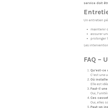
service doit êt
Entreti
Un entretien pé
maintenir 
assurer u
prolonger 
Les interventi
FAQ – U
Qu’est-ce 
C’est une u
Où installe
Elle est id
Faut-il une
Oui, l’unité
Ces casset
Oui, elles 
Peut-on in