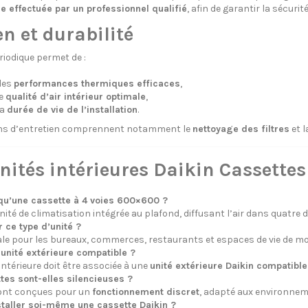
re effectuée par un professionnel qualifié
, afin de garantir la sécur
en et durabilité
riodique permet de :
des
performances thermiques efficaces
,
ne
qualité d’air intérieur optimale
,
la
durée de vie de l’installation
.
ons d’entretien comprennent notamment le
nettoyage des filtres
et l
nités intérieures Daikin Cassette
qu’une cassette à 4 voies 600×600 ?
nité de climatisation intégrée au plafond, diffusant l’air dans quatr
r ce type d’unité ?
éale pour les bureaux, commerces, restaurants et espaces de vie de mo
 unité extérieure compatible ?
 intérieure doit être associée à une
unité extérieure Daikin compatible
tes sont-elles silencieuses ?
sont conçues pour un
fonctionnement discret
, adapté aux environnem
staller soi-même une cassette Daikin ?