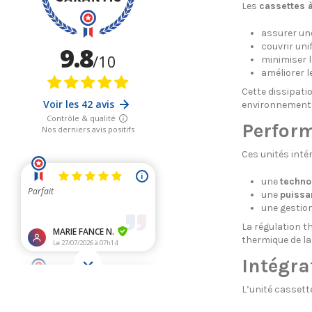
Les
cassettes 
assurer u
couvrir uni
minimiser l
améliorer l
Cette dissipat
environnements
Perform
Ces unités inté
une
techno
une
puissa
une gestion
La régulation t
thermique de la 
Intégra
L’unité cassett