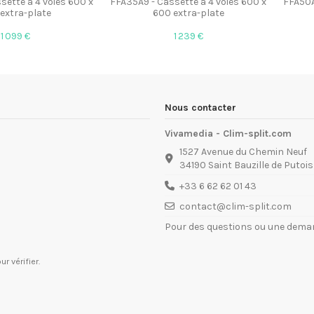
sette à 4 voies 600 x
FFA35A9 - Cassette à 4 voies 600 x
FFA50A
extra-plate
600 extra-plate
1 099 €
1 239 €
Nous contacter
Vivamedia - Clim-split.com
1527 Avenue du Chemin Neuf
34190 Saint Bauzille de Putois
+33 6 62 62 01 43
contact@clim-split.com
Pour des questions ou une deman
ur vérifier
.