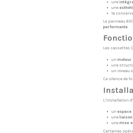
une
intégra
une
esthét
la conserva
Le panneau 600×
performante
.
Fonctio
Les cassettes D
un
moteur 
une structu
un niveau 
Ce silence de f
Installa
L’installation 
un
espace 
une
liaison
une
mise e
Certaines opéra