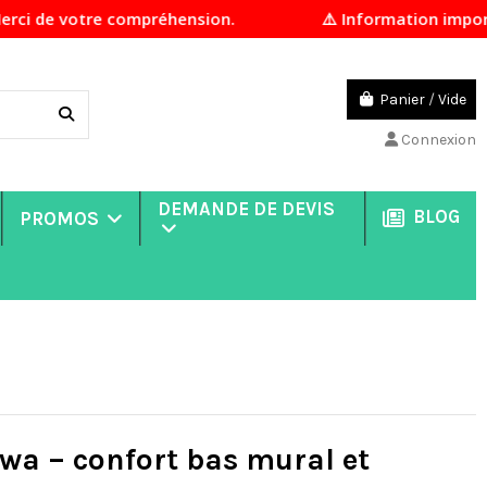
 votre compréhension.
⚠️ Information importante E
Panier
/
Vide
Connexion
DEMANDE DE DEVIS
BLOG
PROMOS
iwa – confort bas mural et