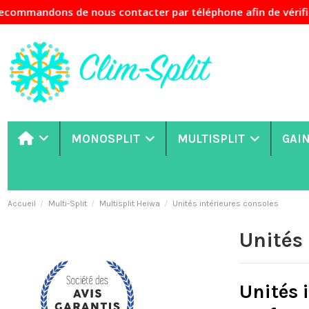
dons de nous contacter par téléphone afin de vérifier la di
MONOSPLIT
MULTISPLIT
GAI
Accueil
Multi-Split
Multisplit Heiwa
Unités intérieures consoles
Unités 
Unités 