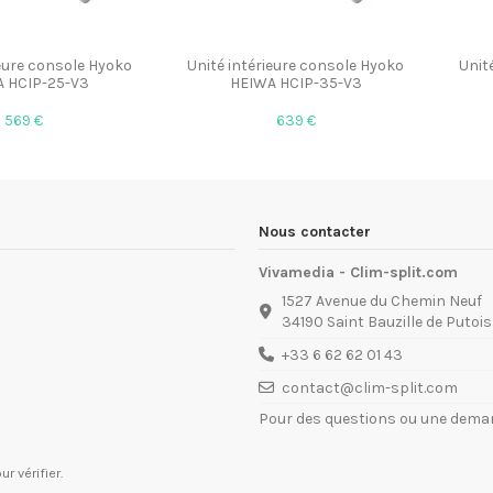
ieure console Hyoko
Unité intérieure console Hyoko
Unit
 HCIP-25-V3
HEIWA HCIP-35-V3
569 €
639 €
Nous contacter
Vivamedia - Clim-split.com
1527 Avenue du Chemin Neuf
34190 Saint Bauzille de Putois
+33 6 62 62 01 43
contact@clim-split.com
Pour des questions ou une deman
ur vérifier
.