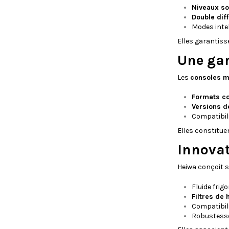
Niveaux so
Double diff
Modes intell
Elles garantis
Une gam
Les
consoles mu
Formats c
Versions d
Compatibili
Elles constitue
Innovat
Heiwa conçoit 
Fluide frig
Filtres de 
Compatibili
Robustesse 