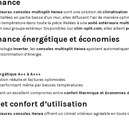
mance
rieures consoles multisplit Heiwa
sont une solution de
climatisation
nstallées en partie basse d’un mur, elles diffusent l’air de manière opt
température dans toute la pièce. Reliées à une
unité extérieure mult
 seul groupe extérieur. Disponibles sur
clim-split.com
, elles allient
p
ance énergétique et économies
nologie
Inverter
, les
consoles multisplit Heiwa
ajustent automatiquem
onsommation d’énergie.
ergétique A++ à A+++
.
on réduite et factures optimisées.
performant même par basses températures.
tent un excellent compromis entre
confort thermique et économies 
et confort d’utilisation
rieures consoles Heiwa
offrent un climat intérieur agréable en toute d