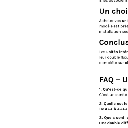
Elles associen
Un choi
Acheter vos
uni
modèle est prés
installation séc
Conclu
Les
unités inté
leur double flux
complète sur
c
FAQ – U
1. Qu’est-ce qu
C’est une unité 
2. Quelle est l
De
A++ à A+++
.
3. Quels sont 
Une
double diff