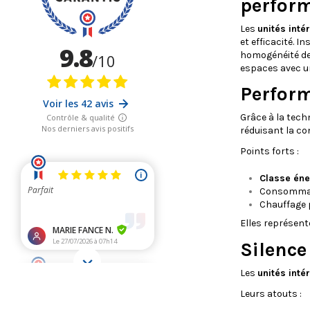
perfor
Les
unités inté
et efficacité. I
homogénéité de 
espaces avec un
Perform
Grâce à la tech
réduisant la c
Points forts :
Classe én
Consommati
Chauffage 
Elles représen
Silence 
Les
unités inté
Leurs atouts :