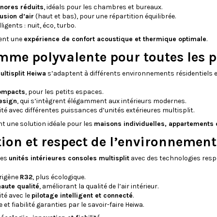
nores réduits
, idéals pour les chambres et bureaux.
usion d’air
(haut et bas), pour une répartition équilibrée.
igents : nuit, éco, turbo.
sent une
expérience de confort acoustique et thermique optimale
.
me polyvalente pour toutes les p
ltisplit Heiwa
s’adaptent à différents environnements résidentiels e
ompacts
, pour les petits espaces.
esign
, qui s’intègrent élégamment aux intérieurs modernes.
té avec différentes puissances d’unités extérieures multisplit.
nt une solution idéale pour les
maisons individuelles, appartement
ion et respect de l’environnement
ses
unités intérieures consoles multisplit
avec des technologies respe
origène
R32
, plus écologique.
haute qualité
, améliorant la qualité de l’air intérieur.
té avec le
pilotage intelligent et connecté
.
et fiabilité garanties par le savoir-faire Heiwa.