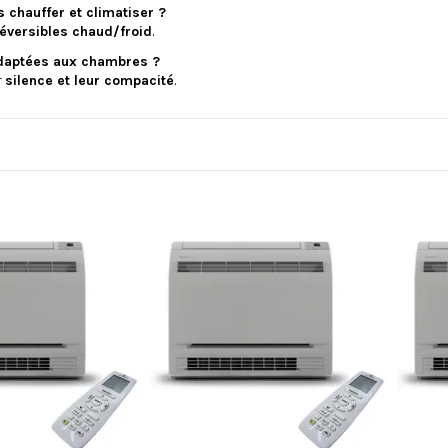
s chauffer et climatiser ?
éversibles chaud/froid
.
adaptées aux chambres ?
r
silence et leur compacité
.