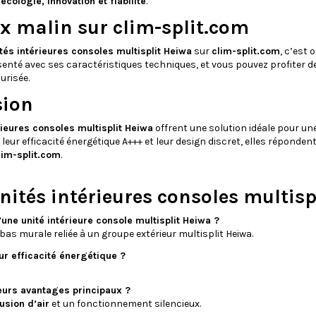
t
écologie, innovation et fiabilité
.
x malin sur clim-split.com
tés intérieures consoles multisplit Heiwa
sur
clim-split.com
, c’est
enté avec ses caractéristiques techniques, et vous pouvez profiter d
urisée.
sion
rieures consoles multisplit Heiwa
offrent une solution idéale pour un
, leur efficacité énergétique A+++ et leur design discret, elles répon
lim-split.com
.
nités intérieures consoles multisp
’une unité intérieure console multisplit Heiwa ?
bas murale reliée à un groupe extérieur multisplit Heiwa.
eur efficacité énergétique ?
leurs avantages principaux ?
usion d’air
et un fonctionnement silencieux.