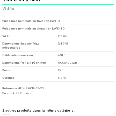
Vidéo
Puissance nominale en froid (en kW)
3,52
Puissance nominale en chaud (en kW)
3,80
Wi-Fi
Inclus
Dimensions liaisons frigo
1/4 3/8
nécessaires
Câble interconnexion
4G1,5
Dimensions (H x L x P) en mm
600x700x215
Poids
15,5
Garantie
5 ans
Référence
HEIWA HCIP-35-V3
En stock
22 Produits
2 autres produits dans la même catégorie :