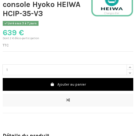
console Hyoko HEIWA
HCIP-35-V3
Livré sous 3 à 7 jours
639 €
Dont 2 € d'éco-participation
TTC
Ajouter au panier
Détails du produit