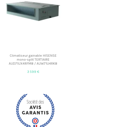
Climatiseur gainable HISENSE
mono-split TERTIAIRE
AUD71UX4RFM8 / AUW71U4RK8
3 599 €