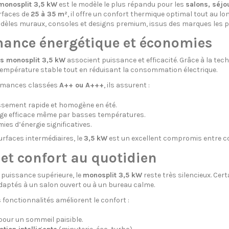
monosplit 3,5 kW
est le modèle le plus répandu pour les
salons, séjo
rfaces de
25 à 35 m²
, il offre un confort thermique optimal tout au lo
dèles muraux, consoles et designs premium, issus des marques les p
ance énergétique et économies
rs monosplit 3,5 kW
associent puissance et efficacité. Grâce à la tec
empérature stable tout en réduisant la consommation électrique.
rmances classées
A++ ou A+++
, ils assurent :
issement rapide et homogène en été.
ge efficace même par basses températures.
es d’énergie significatives.
urfaces intermédiaires, le
3,5 kW
est un excellent compromis entre co
 et confort au quotidien
puissance supérieure, le
monosplit 3,5 kW
reste très silencieux. Ce
aptés à un salon ouvert ou à un bureau calme.
onctionnalités améliorent le confort :
our un sommeil paisible.