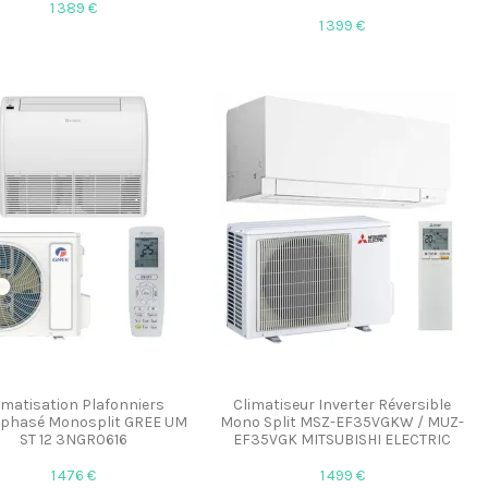
1 389 €
1 399 €
imatisation Plafonniers
Climatiseur Inverter Réversible
phasé Monosplit GREE UM
Mono Split MSZ-EF35VGKW / MUZ-
ST 12 3NGR0616
EF35VGK MITSUBISHI ELECTRIC
1 476 €
1 499 €