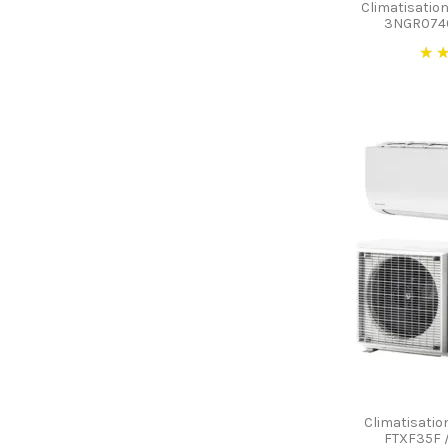
Climatisatio
3NGR0740
Climatisatio
FTXF35F 