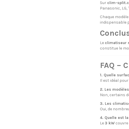
Sur
clim-split.
Panasonic, LG, 
Chaque modèle e
indispensable 
Conclu
Le
climatiseur 
constitue le mod
FAQ – C
1. Quelle surfa
Il est idéal pou
2. Les modèles
Non, certains 
3. Les climatis
Oui, de nombre
4. Quelle est l
Le
3 kW
couvre 