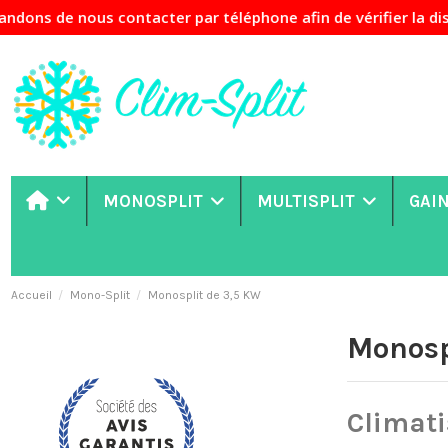
ontacter par téléphone afin de vérifier la disponibilité de
MONOSPLIT
MULTISPLIT
GAI
Accueil
Mono-Split
Monosplit de 3,5 KW
Monosp
Climati