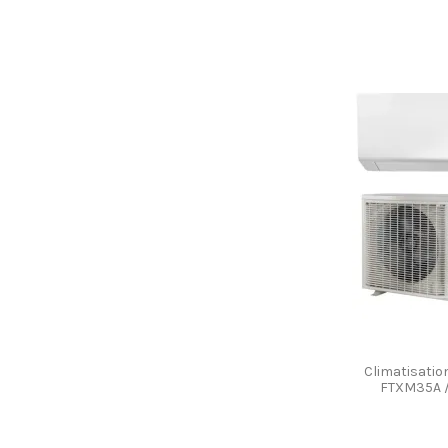
Climatisatio
FTXM35A /