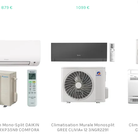
879 €
1 099 €
n Mono-Split DAIKIN
Climatisation Murale Monosplit
Clim
 RXP35N9 COMFORA
GREE CLIVIA+ 12 3NGR2291
C