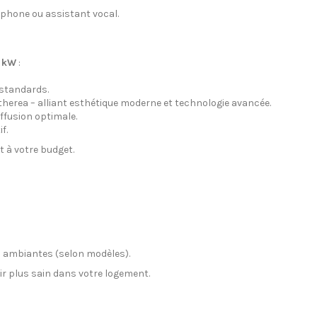
tphone ou assistant vocal.
5 kW
:
 standards.
therea – alliant esthétique moderne et technologie avancée.
iffusion optimale.
f.
 à votre budget.
s ambiantes (selon modèles).
r plus sain dans votre logement.