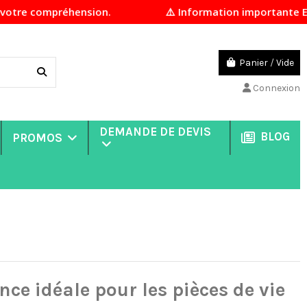
ension.
⚠️ Information importante En raison d'un 
Panier
/
Vide
Connexion
DEMANDE DE DEVIS
BLOG
PROMOS
ce idéale pour les pièces de vie