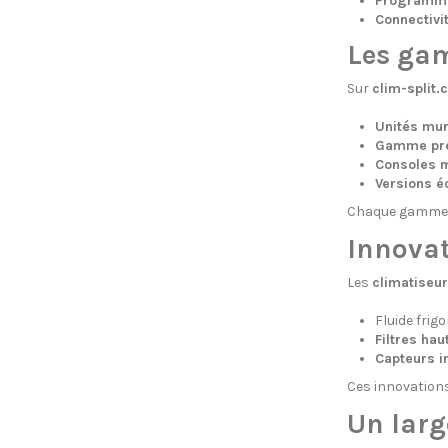
Programmat
Connectivit
Les ga
Sur
clim-split.
Unités mur
Gamme pr
Consoles 
Versions 
Chaque gamme pe
Innovat
Les
climatiseu
Fluide frig
Filtres ha
Capteurs in
Ces innovations
Un larg