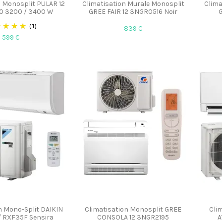
n Monosplit PULAR 12
Climatisation Murale Monosplit
Clima
 3200 / 3400 W
GREE FAIR 12 3NGR0516 Noir
G
(1)
839 €
599 €
n Mono-Split DAIKIN
Climatisation Monosplit GREE
Cli
/ RXF35F Sensira
CONSOLA 12 3NGR2195
A