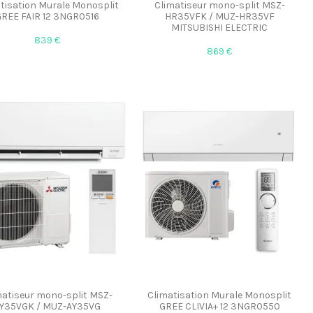
tisation Murale Monosplit
Climatiseur mono-split MSZ-
REE FAIR 12 3NGR0516
HR35VFK / MUZ-HR35VF
MITSUBISHI ELECTRIC
839 €
869 €
matiseur mono-split MSZ-
Climatisation Murale Monosplit
Y35VGK / MUZ-AY35VG
GREE CLIVIA+ 12 3NGR0550