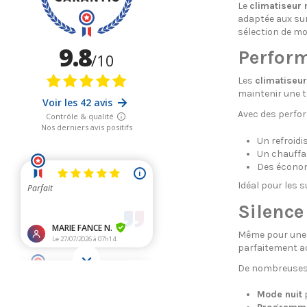
Le
climatiseur 
adaptée aux su
sélection de mo
Perform
Les
climatiseu
maintenir une t
Avec des perfo
Un refroid
Un chauffa
Des économi
Idéal pour les s
Silence
Même pour une 
parfaitement ad
De nombreuses f
Mode nuit
p