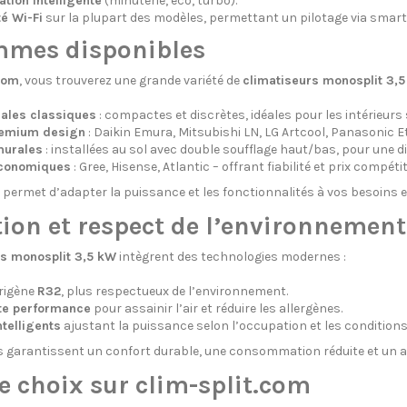
ion intelligente
(minuterie, éco, turbo).
é Wi-Fi
sur la plupart des modèles, permettant un pilotage via smar
mmes disponibles
com
, vous trouverez une grande variété de
climatiseurs monosplit 3,
ales classiques
: compactes et discrètes, idéales pour les intérieurs
emium design
: Daikin Emura, Mitsubishi LN, LG Artcool, Panasonic E
murales
: installées au sol avec double soufflage haut/bas, pour une d
économiques
: Gree, Hisense, Atlantic – offrant fiabilité et prix compétiti
rmet d’adapter la puissance et les fonctionnalités à vos besoins et
ion et respect de l’environnement
rs monosplit 3,5 kW
intègrent des technologies modernes :
origène
R32
, plus respectueux de l’environnement.
ute performance
pour assainir l’air et réduire les allergènes.
telligents
ajustant la puissance selon l’occupation et les condition
 garantissent un confort durable, une consommation réduite et un ai
e choix sur clim-split.com