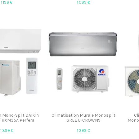
1 196 €
1 099 €
n Mono-Split DAIKIN
Climatisation Murale Monosplit
Cl
 RXM35A Perfera
GREE U-CROWN9
Mono
1 399 €
1 399 €