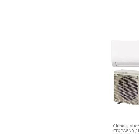
Climatisatio
FTXP35N9 /