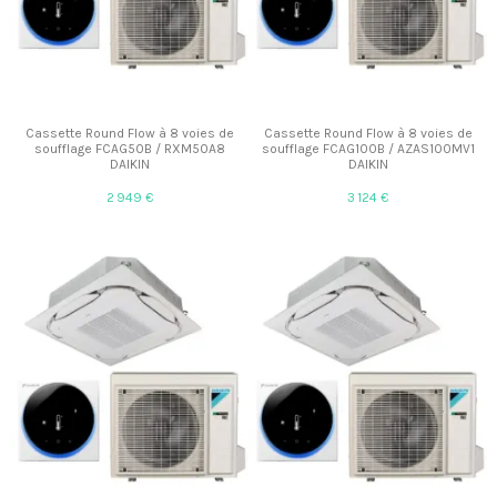
Cassette Round Flow à 8 voies de
Cassette Round Flow à 8 voies de
soufflage FCAG50B / RXM50A8
soufflage FCAG100B / AZAS100MV1
DAIKIN
DAIKIN
2 949 €
3 124 €