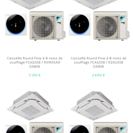
Cassette Round Flow à 8 voies de
Cassette Round Flow à 8 voies de
soufflage FCAG35B / RXM35A9
soufflage FCAG35B / RZAG35B
DAIKIN
DAIKIN
2 199 €
2 699 €