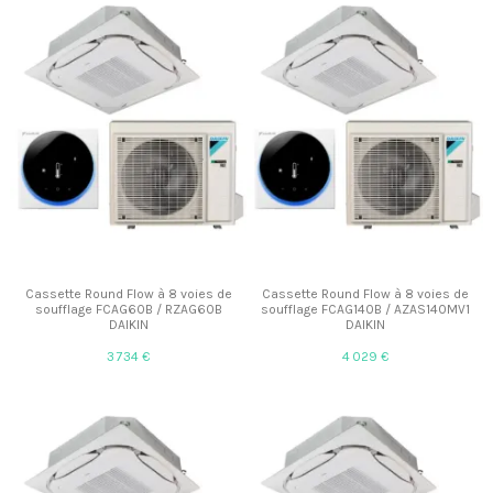
Cassette Round Flow à 8 voies de
Cassette Round Flow à 8 voies de
soufflage FCAG60B / RZAG60B
soufflage FCAG140B / AZAS140MV1
DAIKIN
DAIKIN
3 734 €
4 029 €