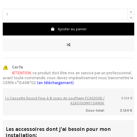
Ajouter au panier
Cerfa
ATTENTION
, ce produit doit être mis en service par un professionnel,
avant toute commande, vous devez impérativement nous transmettre le
CERFA n°15498*02
(en téléchargement)
1 x Cassette Round Flow à 8 voies de soufflage FCAG100B /
3.124 €
AZAS100MV1 DAIKIN:
Sous-total:
3.124 €
Les accessoires dont j'ai besoin pour mon
installation: