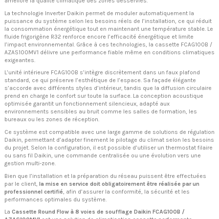
améliore la qualité climatique des zones desservies.
La technologie Inverter Daikin permet de moduler automatiquement la
puissance du système selon les besoins réels de l’installation, ce qui réduit
la consommation énergétique tout en maintenant une température stable. Le
fluide frigorigène R32 renforce encore l’efficacité énergétique et limite
l’impact environnemental. Grâce à ces technologies, la cassette FCAG100B /
AZAS100MV1 délivre une performance fiable même en conditions climatiques
exigeantes.
L’unité intérieure FCAG100B s’intègre discrètement dans un faux plafond
standard, ce qui préserve l’esthétique de l’espace. Sa façade élégante
s’accorde avec différents styles d’intérieur, tandis que la diffusion circulaire
prend en charge le confort sur toute la surface. La conception acoustique
optimisée garantit un fonctionnement silencieux, adapté aux
environnements sensibles au bruit comme les salles de formation, les
bureaux ou les zones de réception.
Ce système est compatible avec une large gamme de solutions de régulation
Daikin, permettant d’adapter finement le pilotage du climat selon les besoins
du projet. Selon la configuration, il est possible d’utiliser un thermostat filaire
ou sans fil Daikin, une commande centralisée ou une évolution vers une
gestion multi-zone.
Bien que l’installation et la préparation du réseau puissent être effectuées
par le client,
la mise en service doit obligatoirement être réalisée par un
professionnel certifié
, afin d’assurer la conformité, la sécurité et les
performances optimales du système.
La
Cassette Round Flow à 8 voies de soufflage Daikin FCAG100B /