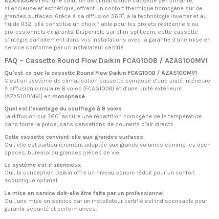
AZAS100MV1
est une solution de climatisation cassette performante,
silencieuse et esthétique, offrant un confort thermique homogène sur de
grandes surfaces. Grâce à sa diffusion 360°, à la technologie Inverter et au
fluide R32, elle constitue un choix fiable pour les projets résidentiels ou
professionnels exigeants. Disponible sur clim-split.com, cette cassette
s’intègre parfaitement dans vos installations avec la garantie d’une mise en
service conforme par un installateur certifié.
FAQ – Cassette Round Flow Daikin FCAG100B / AZAS100MV1
Qu’est-ce que la cassette Round Flow Daikin FCAG100B / AZAS100MV1
C’est un système de climatisation cassette composé d’une unité intérieure
à diffusion circulaire 8 voies (FCAG100B) et d’une unité extérieure
(AZAS100MV1) en
monophasé
.
Quel est l’avantage du soufflage à 8 voies
La diffusion sur 360° assure une répartition homogène de la température
dans toute la pièce, sans sensations de courants d’air directs.
Cette cassette convient-elle aux grandes surfaces
Oui, elle est particulièrement adaptée aux grands volumes comme les open
spaces, bureaux ou grandes pièces de vie.
Le système est-il silencieux
Oui, la conception Daikin offre un niveau sonore réduit pour un confort
acoustique optimal.
La mise en service doit-elle être faite par un professionnel
Oui, une mise en service par un installateur certifié est indispensable pour
garantir sécurité et performances.