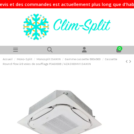
s et des commandes est actuellement plus long que d'habitud
0
Accueil
Mono-Split
Monosplit DAIKIN
Gamme cassette 900x900
Cassette
Round Flow à 8 voies de soufflage FCAG100B / AZAS100MV1 DAIKIN