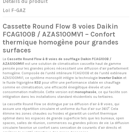
Détails du produit
Loi F-GAZ
Cassette Round Flow 8 voies Daikin
FCAG100B / AZAS100MV1 – Confort
thermique homogène pour grandes
surfaces
La
Cassette Round Flow à 8 voies de soufflage Daikin FCAG100B /
AZAS100MV1
est une solution de climatisation cassette haut de gamme
pensée pour les grandes pièces nécessitant une diffusion d’air parfaitement
homogène. Composée de l’unité intérieure FCAG100B et de l’unité extérieure
AZAS100MV1, ce système monosplit intègre la technologie
Inverter Daikin
et
le fluide frigorigène
R32
pour offrir une performance stable en chauffage
comme en climatisation, une efficacité énergétique élevée et une
consommation maîtrisée. Cette version est
monophasée
, ce qui facilite son
intégration dans les installations standard résidentiels ou tertiaires.
La cassette Round Flow se distingue par sa diffusion d’air à 8 voies, qui
assure une répartition circulaire et uniforme du flux d’air sur 360°. Cela
élimine les zones chaudes ou froides et garantit un confort thermique
optimal dans les espaces de grande superficie tels que les bureaux, open
spaces, salles de réunion, commerces ou grandes pièces de vie. La diffusion
circulaire favorise un confort sans sensation de courants d’air directs et