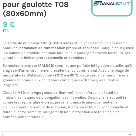
pour goulotte T08
(80x60mm)
9 €
TTC
La
sortie de mur blanc T08 (80x60 mm)
est un accessoire indispensable
pour une
installation de climatisation propre et sécurisée
. Conçue pour guider
les câbles de manière optimale lors de leur passage à travers les murs, elle
garantit une
finition professionnelle et esthétique
.
Sa
couleur blanc pur (RAL9010)
permet une parfaite intégration visuelle, qu’il
s’agisse d’un environnement résidentiel ou commercial. Avec une plage de
températures d’utilisation de -20°C à +60°C
, cette sortie de mur offre une
grande résistance aux conditions climatiques extrêmes, assurant sa
longévité.
Classée
M1 (non propagateur de flamme)
, elle renforce la sécurité en
limitant les risques de propagation des incendies. De plus, elle est
traitée
contre les rayons ultra-violets
, prévenant ainsi le jaunissement et le
vieillissement prématuré du matériau, même en extérieur. Fonctionnelle et
durable, cette sortie de mur garantit une installation à la fois fiable et
esthétiquement réussie.