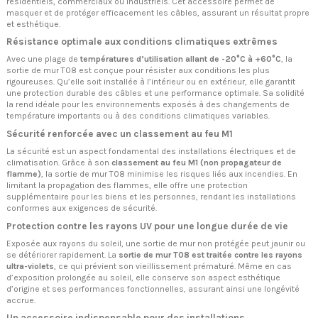
résidentiels, commerciaux ou industriels. Cet accessoire permet de
masquer et de protéger efficacement les câbles, assurant un résultat propre
et esthétique.
Résistance optimale aux conditions climatiques extrêmes
Avec une plage de
températures d’utilisation allant de -20°C à +60°C
, la
sortie de mur T08 est conçue pour résister aux conditions les plus
rigoureuses. Qu’elle soit installée à l’intérieur ou en extérieur, elle garantit
une protection durable des câbles et une performance optimale. Sa solidité
la rend idéale pour les environnements exposés à des changements de
température importants ou à des conditions climatiques variables.
Sécurité renforcée avec un classement au feu M1
La sécurité est un aspect fondamental des installations électriques et de
climatisation. Grâce à son
classement au feu M1 (non propagateur de
flamme)
, la sortie de mur T08 minimise les risques liés aux incendies. En
limitant la propagation des flammes, elle offre une protection
supplémentaire pour les biens et les personnes, rendant les installations
conformes aux exigences de sécurité.
Protection contre les rayons UV pour une longue durée de vie
Exposée aux rayons du soleil, une sortie de mur non protégée peut jaunir ou
se détériorer rapidement. La
sortie de mur T08 est traitée contre les rayons
ultra-violets
, ce qui prévient son vieillissement prématuré. Même en cas
d’exposition prolongée au soleil, elle conserve son aspect esthétique
d’origine et ses performances fonctionnelles, assurant ainsi une longévité
accrue.
Un accessoire indispensable pour des installations