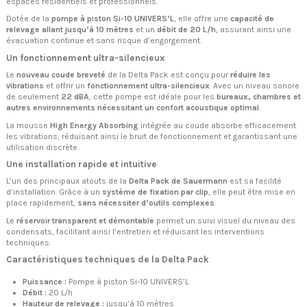
espaces résidentiels et professionnels.
Dotée de la
pompe à piston Si-10 UNIVERS’L
, elle offre une
capacité de
relevage allant jusqu’à 10 mètres
et un
débit de 20 L/h
, assurant ainsi une
évacuation continue et sans risque d’engorgement.
Un fonctionnement ultra-silencieux
Le
nouveau coude breveté
de la Delta Pack est conçu pour
réduire les
vibrations
et offrir un
fonctionnement ultra-silencieux
. Avec un niveau sonore
de seulement
22 dBA
, cette pompe est idéale pour les
bureaux, chambres et
autres environnements nécessitant un confort acoustique optimal
.
La mousse
High Energy Absorbing
intégrée au coude absorbe efficacement
les vibrations, réduisant ainsi le bruit de fonctionnement et garantissant une
utilisation discrète.
Une installation rapide et intuitive
L’un des principaux atouts de la
Delta Pack de Sauermann
est sa facilité
d’installation. Grâce à un
système de fixation par clip
, elle peut être mise en
place rapidement,
sans nécessiter d’outils complexes
.
Le
réservoir transparent et démontable
permet un suivi visuel du niveau des
condensats, facilitant ainsi l’entretien et réduisant les interventions
techniques.
Caractéristiques techniques de la Delta Pack
Puissance :
Pompe à piston Si-10 UNIVERS’L
Débit :
20 L/h
Hauteur de relevage :
jusqu’à 10 mètres