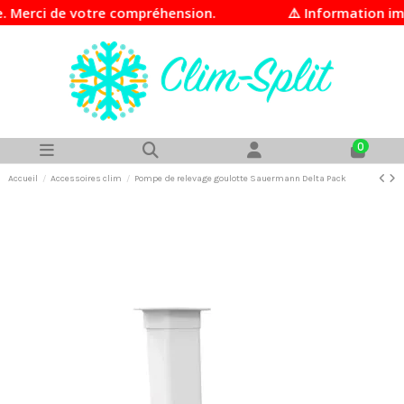
rci de votre compréhension.
⚠️ Information import
0
Accueil
Accessoires clim
Pompe de relevage goulotte Sauermann Delta Pack