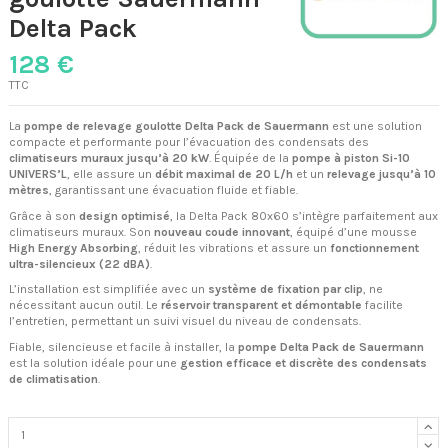
Delta Pack
128 €
TTC
La
pompe de relevage goulotte Delta Pack de Sauermann
est une solution
compacte et performante pour l’évacuation des condensats des
climatiseurs muraux jusqu’à 20 kW
. Équipée de la
pompe à piston Si-10
UNIVERS’L
, elle assure un
débit maximal de 20 L/h
et un
relevage jusqu’à 10
mètres
, garantissant une évacuation fluide et fiable.
Grâce à son
design optimisé
, la Delta Pack 80x60 s’intègre parfaitement aux
climatiseurs muraux. Son
nouveau coude innovant
, équipé d’une mousse
High Energy Absorbing
, réduit les vibrations et assure un
fonctionnement
ultra-silencieux (22 dBA)
.
L’installation est simplifiée avec un
système de fixation par clip
, ne
nécessitant aucun outil. Le
réservoir transparent et démontable
facilite
l’entretien, permettant un suivi visuel du niveau de condensats.
Fiable, silencieuse et facile à installer, la
pompe Delta Pack de Sauermann
est la solution idéale pour une
gestion efficace et discrète des condensats
de climatisation
.