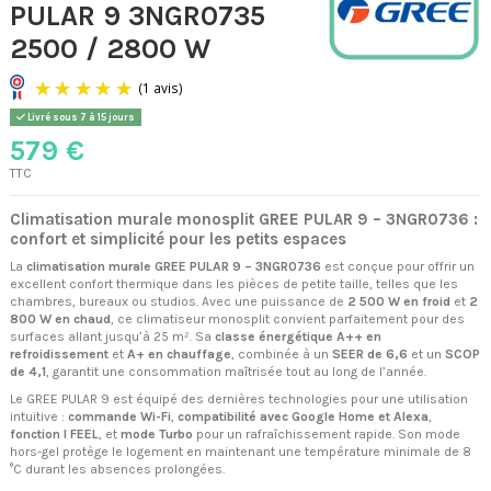
PULAR 9 3NGR0735
2500 / 2800 W
Livré sous 7 à 15 jours
579 €
TTC
Climatisation murale monosplit GREE PULAR 9 – 3NGR0736 :
confort et simplicité pour les petits espaces
La
climatisation murale GREE PULAR 9 – 3NGR0736
est conçue pour offrir un
(1 avis)
excellent confort thermique dans les pièces de petite taille, telles que les
chambres, bureaux ou studios. Avec une puissance de
2 500 W en froid
et
2
800 W en chaud
, ce climatiseur monosplit convient parfaitement pour des
surfaces allant jusqu’à 25 m². Sa
classe énergétique A++ en
refroidissement
et
A+ en chauffage
, combinée à un
SEER de 6,6
et un
SCOP
de 4,1
, garantit une consommation maîtrisée tout au long de l’année.
Le GREE PULAR 9 est équipé des dernières technologies pour une utilisation
intuitive :
commande Wi-Fi
,
compatibilité avec Google Home et Alexa
,
fonction I FEEL
, et
mode Turbo
pour un rafraîchissement rapide. Son mode
hors-gel protège le logement en maintenant une température minimale de 8
°C durant les absences prolongées.