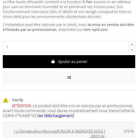
Le filtre haute efficacité combiné à la fonction
X-Fan
assure un air intérieur
plus sain en éliminant l’humidité et en prévenant les moisissures. Son
fonctionnement silencieux (dès 21 dB(A)) et son design compact en font un
choix idéal pour les environnements résidentiels discrets.
L’installation peut être réalisée par le client, mais
la mise en service doit être
effectuée par un professionnel
, disponible sur
clim-split.com
.
Ajouter au panier
Cerfa
ATTENTION
, ce produit doit être mis en service par un professionnel,
avant toute commande, vous devez impérativement nous transmettre le
CERFA n°15498*02
(en téléchargement)
1 x Climatisation Monosplit PULAR 9 3NGR0735 2500 /
579 €
2800 W: