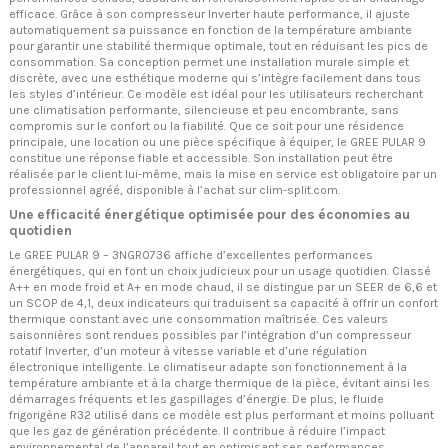
efficace. Grâce à son compresseur Inverter haute performance, il ajuste
automatiquement sa puissance en fonction de la température ambiante
pour garantir une stabilité thermique optimale, tout en réduisant les pics de
consommation. Sa conception permet une installation murale simple et
discrète, avec une esthétique moderne qui s’intègre facilement dans tous
les styles d’intérieur. Ce modèle est idéal pour les utilisateurs recherchant
une climatisation performante, silencieuse et peu encombrante, sans
compromis sur le confort ou la fiabilité. Que ce soit pour une résidence
principale, une location ou une pièce spécifique à équiper, le GREE PULAR 9
constitue une réponse fiable et accessible. Son installation peut être
réalisée par le client lui-même, mais la mise en service est obligatoire par un
professionnel agréé, disponible à l’achat sur clim-split.com.
Une efficacité énergétique optimisée pour des économies au
quotidien
Le GREE PULAR 9 – 3NGR0736 affiche d’excellentes performances
énergétiques, qui en font un choix judicieux pour un usage quotidien. Classé
A++ en mode froid et A+ en mode chaud, il se distingue par un SEER de 6,6 et
un SCOP de 4,1, deux indicateurs qui traduisent sa capacité à offrir un confort
thermique constant avec une consommation maîtrisée. Ces valeurs
saisonnières sont rendues possibles par l’intégration d’un compresseur
rotatif Inverter, d’un moteur à vitesse variable et d’une régulation
électronique intelligente. Le climatiseur adapte son fonctionnement à la
température ambiante et à la charge thermique de la pièce, évitant ainsi les
démarrages fréquents et les gaspillages d’énergie. De plus, le fluide
frigorigène R32 utilisé dans ce modèle est plus performant et moins polluant
que les gaz de génération précédente. Il contribue à réduire l’impact
environnemental de l’appareil tout en optimisant ses performances