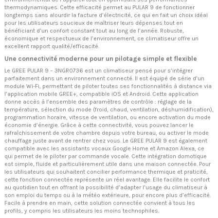
thermodynamiques. Cette efficacité permet au PULAR 9 de fonctionner
longtemps sans alourdir la facture d’électricité, ce qui en fait un choix idéal
pour les utilisateurs soucieux de maîtriser leurs dépenses tout en
bénéficiant d’un confort constant tout au long de l’année. Robuste,
économique et respectueux de l’environnement, ce climatiseur offre un
excellent rapport qualité/efficacité.
Une connectivité moderne pour un pilotage simple et flexible
Le GREE PULAR 9 – 3NGR0736 est un climatiseur pensé pour s’intégrer
parfaitement dans un environnement connecté. Il est équipé de série d’un
module Wi-Fi, permettant de piloter toutes ses fonctionnalités à distance via
l’application mobile GREE+, compatible iOS et Android. Cette application
donne accès à l’ensemble des paramètres de contrôle : réglage de la
température, sélection du mode (froid, chaud, ventilation, déshumidification),
programmation horaire, vitesse de ventilation, ou encore activation du mode
économie d’énergie. Grâce à cette connectivité, vous pouvez lancer le
rafraîchissement de votre chambre depuis votre bureau, ou activer le mode
chauffage juste avant de rentrer chez vous. Le GREE PULAR 9 est également
compatible avec les assistants vocaux Google Home et Amazon Alexa, ce
qui permet de le piloter par commande vocale. Cette intégration domotique
est simple, fluide et particulièrement utile dans une maison connectée. Pour
les utilisateurs qui souhaitent concilier performance thermique et praticité,
cette fonction connectée représente un réel avantage. Elle facilite le confort
au quotidien tout en offrant la possibilité d’adapter l’usage du climatiseur à
son emploi du temps ou à la météo extérieure, pour encore plus d’efficacité.
Facile à prendre en main, cette solution connectée convient à tous les
profils, y compris les utilisateurs les moins technophiles.