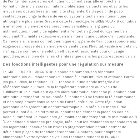
de l’unité intérieure après extinction du climatiseur. Elle empêche la
formation de moisissures, limite la prolifération de bactéries et évite les
mauvaises odeurs liées à l’humidité stagnante. Ce dispositif de post-
ventilation prolonge la durée de vie du système tout en maintenant une
atmosphère plus saine. Grâce à cette technologie, le GREE PULAR 9 contribue
à améliorer le bien-être des personnes sensibles, allergiques ou
asthmatiques. Il participe également à l’entretien global du logement en
réduisant l’humidité excessive et en maintenant une qualité d’air constante.
Ce modèle allie ainsi confort thermique et hygiène de l’air, pour répondre aux
exigences croissantes en matière de santé dans l’habitat. Facile à entretenir,
il s’impose comme une solution efficace et rassurante pour un usage
quotidien, aussi bien dans les chambres que dans les petits espaces de vie.
Des fonctions intelligentes pour une régulation sur mesure
Le GREE PULAR 9 – 3NGR0736 dispose de nombreuses fonctions
automatiques qui rendent son utilisation à la fois intuitive et efficace. Parmi
les plus utiles, la fonction I FEEL repose sur une sonde intégrée à la
télécommande qui mesure la température ambiante au niveau de
l’utilisateur. Le climatiseur ajuste alors automatiquement sa puissance pour
atteindre la température souhaitée à l’endroit où se trouve la télécommande,
et non simplement dans la zone de l’unité intérieure. Cette régulation
personnalisée garantit un confort thermique plus précis. Le mode Turbo
permet quant à lui de refroidir ou chauffer rapidement la pièce en cas de
besoin immédiat. Le mode hors-gel maintient une température minimale de 8
°C en période d’absence prolongée, idéal pour les résidences secondaires ou
les logements inoccupés en hiver. La programmation horaire permet de
définir des plages de fonctionnement sur 24 heures, pour adapter le
climatiseur à votre rythme de vie. Ces fonctions rendent le PULAR 9