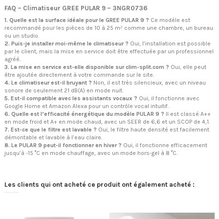
FAQ – Climatiseur GREE PULAR 9 – 3NGR0736
1. Quelle est la surface idéale pour le GREE PULAR 9 ?
Ce modèle est
recommandé pour les pièces de 10 à 25 m² comme une chambre, un bureau
ou un studio.
2. Puis-je installer moi-même le climatiseur ?
Oui, l’installation est possible
par le client, mais la mise en service doit être effectuée par un professionnel
agréé.
3. La mise en service est-elle disponible sur clim-split.com ?
Oui, elle peut
être ajoutée directement à votre commande sur le site.
4. Le climatiseur est-il bruyant ?
Non, il est très silencieux, avec un niveau
sonore de seulement 21 dB(A) en mode nuit.
5. Est-il compatible avec les assistants vocaux ?
Oui, il fonctionne avec
Google Home et Amazon Alexa pour un contrôle vocal intuitif.
6. Quelle est l’efficacité énergétique du modèle PULAR 9 ?
Il est classé A++
en mode froid et A+ en mode chaud, avec un SEER de 6,6 et un SCOP de 4,1.
7. Est-ce que le filtre est lavable ?
Oui, le filtre haute densité est facilement
démontable et lavable à l’eau claire.
8. Le PULAR 9 peut-il fonctionner en hiver ?
Oui, il fonctionne efficacement
jusqu’à -15 °C en mode chauffage, avec un mode hors-gel à 8 °C.
Les clients qui ont acheté ce produit ont également acheté :