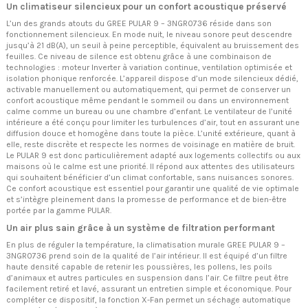
Un climatiseur silencieux pour un confort acoustique préservé
L’un des grands atouts du GREE PULAR 9 – 3NGR0736 réside dans son
fonctionnement silencieux. En mode nuit, le niveau sonore peut descendre
jusqu’à 21 dB(A), un seuil à peine perceptible, équivalent au bruissement des
feuilles. Ce niveau de silence est obtenu grâce à une combinaison de
technologies : moteur Inverter à variation continue, ventilation optimisée et
isolation phonique renforcée. L’appareil dispose d’un mode silencieux dédié,
activable manuellement ou automatiquement, qui permet de conserver un
confort acoustique même pendant le sommeil ou dans un environnement
calme comme un bureau ou une chambre d’enfant. Le ventilateur de l’unité
intérieure a été conçu pour limiter les turbulences d’air, tout en assurant une
diffusion douce et homogène dans toute la pièce. L’unité extérieure, quant à
elle, reste discrète et respecte les normes de voisinage en matière de bruit.
Le PULAR 9 est donc particulièrement adapté aux logements collectifs ou aux
maisons où le calme est une priorité. Il répond aux attentes des utilisateurs
qui souhaitent bénéficier d’un climat confortable, sans nuisances sonores.
Ce confort acoustique est essentiel pour garantir une qualité de vie optimale
et s’intègre pleinement dans la promesse de performance et de bien-être
portée par la gamme PULAR.
Un air plus sain grâce à un système de filtration performant
En plus de réguler la température, la climatisation murale GREE PULAR 9 –
3NGR0736 prend soin de la qualité de l’air intérieur. Il est équipé d’un filtre
haute densité capable de retenir les poussières, les pollens, les poils
d’animaux et autres particules en suspension dans l’air. Ce filtre peut être
facilement retiré et lavé, assurant un entretien simple et économique. Pour
compléter ce dispositif, la fonction X-Fan permet un séchage automatique