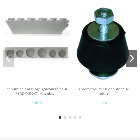
Plenum de soufflage galvanisé pour
Amortisseurs en caoutchouc
PEAD-M60/71 Mitsubishi
naturel
229 €
14 €