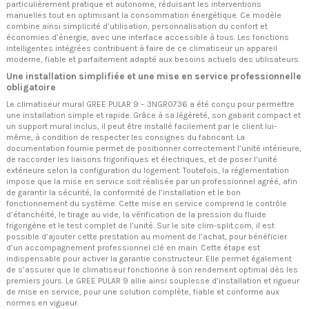
particulièrement pratique et autonome, réduisant les interventions
manuelles tout en optimisant la consommation énergétique. Ce modèle
combine ainsi simplicité d’utilisation, personnalisation du confort et
économies d’énergie, avec une interface accessible à tous. Les fonctions
intelligentes intégrées contribuent à faire de ce climatiseur un appareil
moderne, fiable et parfaitement adapté aux besoins actuels des utilisateurs.
Une installation simplifiée et une mise en service professionnelle
obligatoire
Le climatiseur mural GREE PULAR 9 – 3NGR0736 a été conçu pour permettre
une installation simple et rapide. Grâce à sa légèreté, son gabarit compact et
un support mural inclus, il peut être installé facilement par le client lui-
même, à condition de respecter les consignes du fabricant. La
documentation fournie permet de positionner correctement l’unité intérieure,
de raccorder les liaisons frigorifiques et électriques, et de poser l’unité
extérieure selon la configuration du logement. Toutefois, la réglementation
impose que la mise en service soit réalisée par un professionnel agréé, afin
de garantir la sécurité, la conformité de l’installation et le bon
fonctionnement du système. Cette mise en service comprend le contrôle
d’étanchéité, le tirage au vide, la vérification de la pression du fluide
frigorigène et le test complet de l’unité. Sur le site clim-split.com, il est
possible d’ajouter cette prestation au moment de l’achat, pour bénéficier
d’un accompagnement professionnel clé en main. Cette étape est
indispensable pour activer la garantie constructeur. Elle permet également
de s’assurer que le climatiseur fonctionne à son rendement optimal dès les
premiers jours. Le GREE PULAR 9 allie ainsi souplesse d’installation et rigueur
de mise en service, pour une solution complète, fiable et conforme aux
normes en vigueur.