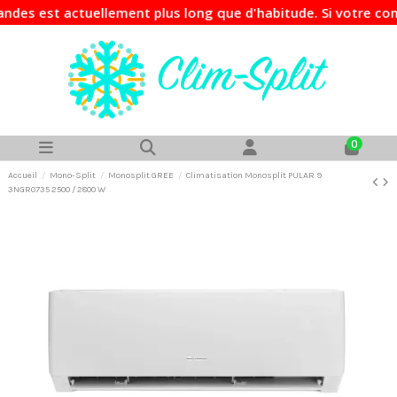
t actuellement plus long que d'habitude. Si votre commande 
0
Accueil
Mono-Split
Monosplit GREE
Climatisation Monosplit PULAR 9
3NGR0735 2500 / 2800 W