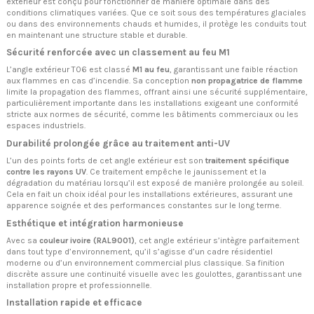
extérieur est conçu pour fonctionner de manière optimale dans des
conditions climatiques variées. Que ce soit sous des températures glaciales
ou dans des environnements chauds et humides, il protège les conduits tout
en maintenant une structure stable et durable.
Sécurité renforcée avec un classement au feu M1
L’angle extérieur T06 est classé
M1 au feu
, garantissant une faible réaction
aux flammes en cas d’incendie. Sa conception
non propagatrice de flamme
limite la propagation des flammes, offrant ainsi une sécurité supplémentaire,
particulièrement importante dans les installations exigeant une conformité
stricte aux normes de sécurité, comme les bâtiments commerciaux ou les
espaces industriels.
Durabilité prolongée grâce au traitement anti-UV
L’un des points forts de cet angle extérieur est son
traitement spécifique
contre les rayons UV
. Ce traitement empêche le jaunissement et la
dégradation du matériau lorsqu’il est exposé de manière prolongée au soleil.
Cela en fait un choix idéal pour les installations extérieures, assurant une
apparence soignée et des performances constantes sur le long terme.
Esthétique et intégration harmonieuse
Avec sa
couleur ivoire (RAL9001)
, cet angle extérieur s’intègre parfaitement
dans tout type d’environnement, qu’il s’agisse d’un cadre résidentiel
moderne ou d’un environnement commercial plus classique. Sa finition
discrète assure une continuité visuelle avec les goulottes, garantissant une
installation propre et professionnelle.
Installation rapide et efficace