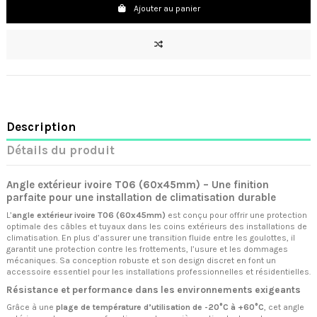
Ajouter au panier
Description
Détails du produit
Angle extérieur ivoire T06 (60x45mm) – Une finition
parfaite pour une installation de climatisation durable
L’
angle extérieur ivoire T06 (60x45mm)
est conçu pour offrir une protection
optimale des câbles et tuyaux dans les coins extérieurs des installations de
climatisation. En plus d’assurer une transition fluide entre les goulottes, il
garantit une protection contre les frottements, l’usure et les dommages
mécaniques. Sa conception robuste et son design discret en font un
accessoire essentiel pour les installations professionnelles et résidentielles.
Résistance et performance dans les environnements exigeants
Grâce à une
plage de température d’utilisation de -20°C à +60°C
, cet angle