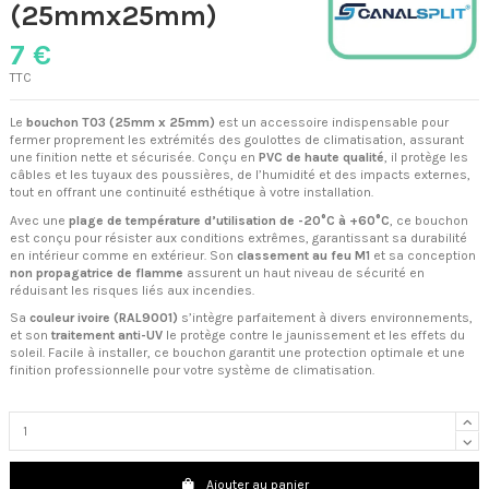
(25mmx25mm)
7 €
TTC
Le
bouchon T03 (25mm x 25mm)
est un accessoire indispensable pour
fermer proprement les extrémités des goulottes de climatisation, assurant
une finition nette et sécurisée. Conçu en
PVC de haute qualité
, il protège les
câbles et les tuyaux des poussières, de l’humidité et des impacts externes,
tout en offrant une continuité esthétique à votre installation.
Avec une
plage de température d’utilisation de -20°C à +60°C
, ce bouchon
est conçu pour résister aux conditions extrêmes, garantissant sa durabilité
en intérieur comme en extérieur. Son
classement au feu M1
et sa conception
non propagatrice de flamme
assurent un haut niveau de sécurité en
réduisant les risques liés aux incendies.
Sa
couleur ivoire (RAL9001)
s’intègre parfaitement à divers environnements,
et son
traitement anti-UV
le protège contre le jaunissement et les effets du
soleil. Facile à installer, ce bouchon garantit une protection optimale et une
finition professionnelle pour votre système de climatisation.
Ajouter au panier