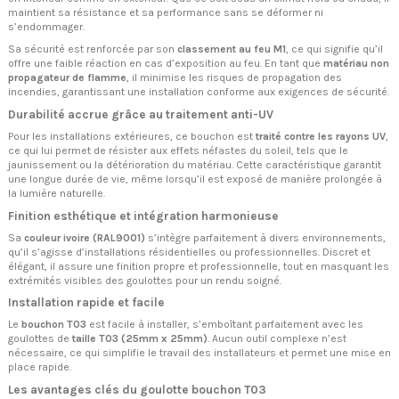
maintient sa résistance et sa performance sans se déformer ni
s’endommager.
Sa sécurité est renforcée par son
classement au feu M1
, ce qui signifie qu’il
offre une faible réaction en cas d’exposition au feu. En tant que
matériau non
propagateur de flamme
, il minimise les risques de propagation des
incendies, garantissant une installation conforme aux exigences de sécurité.
Durabilité accrue grâce au traitement anti-UV
Pour les installations extérieures, ce bouchon est
traité contre les rayons UV
,
ce qui lui permet de résister aux effets néfastes du soleil, tels que le
jaunissement ou la détérioration du matériau. Cette caractéristique garantit
une longue durée de vie, même lorsqu’il est exposé de manière prolongée à
la lumière naturelle.
Finition esthétique et intégration harmonieuse
Sa
couleur ivoire (RAL9001)
s’intègre parfaitement à divers environnements,
qu’il s’agisse d’installations résidentielles ou professionnelles. Discret et
élégant, il assure une finition propre et professionnelle, tout en masquant les
extrémités visibles des goulottes pour un rendu soigné.
Installation rapide et facile
Le
bouchon T03
est facile à installer, s’emboîtant parfaitement avec les
goulottes de
taille T03 (25mm x 25mm)
. Aucun outil complexe n’est
nécessaire, ce qui simplifie le travail des installateurs et permet une mise en
place rapide.
Les avantages clés du goulotte bouchon T03