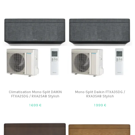
Climatisation Mono-Split DAIKIN
Mono-Split Daikin FTXA35DG /
FTXA25DG / RXA25A8 Stylish
RXA35A8 Stylish
1 699 €
1 999 €