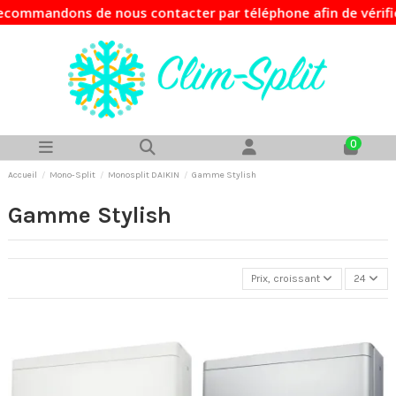
ns de nous contacter par téléphone afin de vérifier la disp
0
Accueil
Mono-Split
Monosplit DAIKIN
Gamme Stylish
Gamme Stylish
Prix, croissant
24