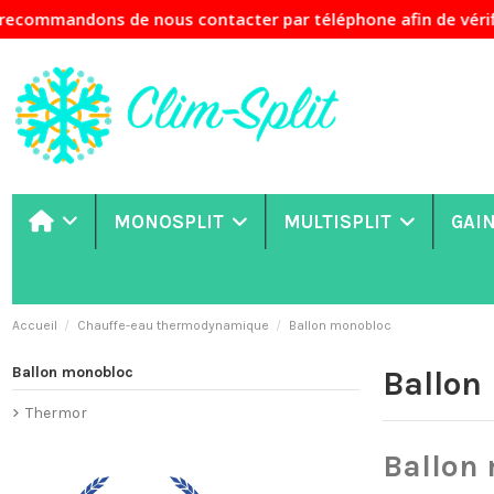
dons de nous contacter par téléphone afin de vérifier la di
MONOSPLIT
MULTISPLIT
GAI
Accueil
Chauffe-eau thermodynamique
Ballon monobloc
Ballon monobloc
Ballon
Thermor
Ballon 