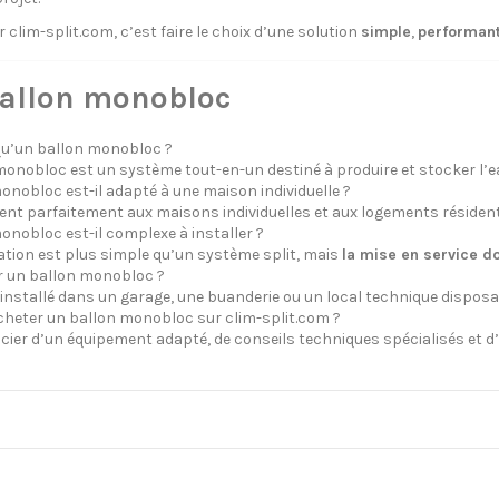
lim-split.com, c’est faire le choix d’une solution
simple
,
performan
Ballon monobloc
qu’un ballon monobloc ?
onobloc est un système tout-en-un destiné à produire et stocker l’ea
onobloc est-il adapté à une maison individuelle ?
vient parfaitement aux maisons individuelles et aux logements résident
onobloc est-il complexe à installer ?
ation est plus simple qu’un système split, mais
la mise en service do
er un ballon monobloc ?
e installé dans un garage, une buanderie ou un local technique disposa
cheter un ballon monobloc sur clim-split.com ?
icier d’un équipement adapté, de conseils techniques spécialisés et