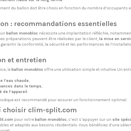
ment du ballon doit être choisi en fonction du nombre d’occupants 
tion : recommandations essentielles
d’un
ballon monobloc
nécessite une implantation réfléchie, notamment 
es préparations peuvent être réalisées par le client,
la mise en servi
de garantir la conformité, la sécurité et les performances de l’install
on et entretien
ice, le
ballon monobloc
offre une utilisation simple et intuitive. Un ent
de l’eau chaude
,
mances dans le temps
,
é de l’appareil
.
riodique est recommandé pour assurer un fonctionnement optimal.
 choisir clim-split.com
lit.com
pour votre
ballon monobloc
, c’est s’appuyer sur un
site spéc
bles et adaptés aux besoins résidentiels. Vous bénéficiez d’une sé
rojet.