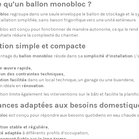
e qu’un ballon monobloc ?
bloc
regroupe dans une seule enveloppe le ballon de stockage et le 
llation simplifiée, sans liaison frigorifique vers une unité extérieure.
loc est conçu pour fonctionner de manière autonome, ce qui le rend p
haite réduire la complexité du chantier.
tion simple et compacte
antage du
ballon monobloc
réside dans sa
simplicité d’installation
. L
n œuvre rapide
,
ion des contraintes techniques
,
tion facilitée
dans un local technique, un garage ou une buanderie,
n idéale en
rénovation
.
ion limite également les interventions sur le bâti et facilite la planific
nces adaptées aux besoins domestiqu
bloc
est conçu pour répondre aux besoins quotidiens en eau chaude sani
tion stable et régulière
,
té adaptée
à différents profils d’occupation,
nnement fiable sur le long terme
.