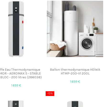
ffe Eau Thermodynamique
Ballon thermodynamique HEIWA
MOR - AEROMAX 5 - STABLE
HTMP-200-V1 200L
LOC - 200 litres (286038)
1 699 €
1 699 €
-10%