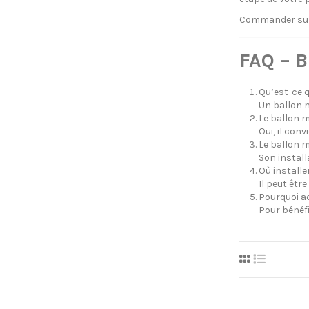
Commander sur c
FAQ – 
Qu’est-ce 
Un ballon m
Le ballon m
Oui, il con
Le ballon m
Son install
Où install
Il peut êtr
Pourquoi a
Pour bénéf