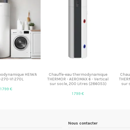
modynamique HEIWA
Chauffe-eau thermodynamique
Chau
270-V1 270L
THERMOR - AEROMAX 6 - Vertical
THERM
sur socle, 200 Litres (286053)
sur 
1 799 €
1 799 €
Nous contacter