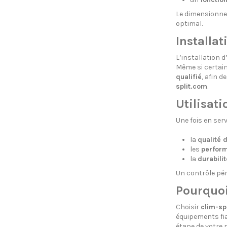
Le dimensionne
optimal.
Installa
L’installation 
Même si certain
qualifié
, afin 
split.com
.
Utilisati
Une fois en serv
la
qualité 
les
perfor
la
durabilit
Un contrôle pé
Pourquoi
Choisir
clim-sp
équipements fia
étape de votre p