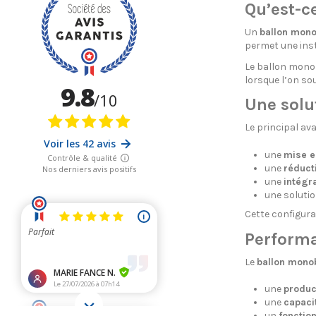
Qu’est-c
Un
ballon mono
permet une insta
Le ballon monob
lorsque l’on sou
Une solu
Le principal av
une
mise e
une
réduct
une
intégra
une solutio
Cette configurat
Performa
Le
ballon mono
une
produc
une
capaci
un
fonctio