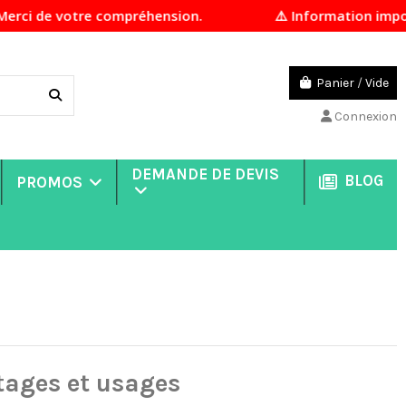
 votre compréhension.
⚠️ Information importante E
Panier
/
Vide
Connexion
DEMANDE DE DEVIS
BLOG
PROMOS
tages et usages