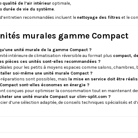
ne
qualité de l’air intérieur
optimale,
la
durée de vie du système
.
 d’entretien recommandées incluent le
nettoyage des filtres
et le co
Unités murales gamme Compact
qu’une unité murale de la gamme Compact ?
nité intérieure de climatisation réversible au format plus
compact, de
es pièces ces unités sont-elles recommandées ?
idéales pour les petits à moyens espaces comme salons, chambres, bu
staller soi-même une unité murale Compact ?
préparations sont possibles, mais
la mise en service doit être réali
 Compact sont-elles économes en énergie ?
 sont conçues pour optimiser la consommation tout en maintenant de
cheter une unité murale Compact sur clim-split.com ?
cier d’une sélection adaptée, de conseils techniques spécialisés et