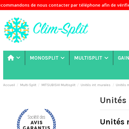
ons de nous contacter par téléphone afin de vérifier la dis
MONOSPLIT
MULTISPLIT
GAI
Accueil
Multi-Split
MITSUBISHI Multisplit
Unités int. murales
Unités
Unités
Unités 