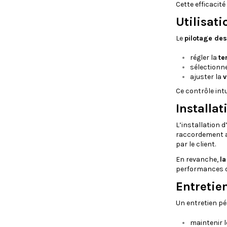
Cette efficacit
Utilisati
Le
pilotage de
régler la
te
sélectionn
ajuster la
v
Ce contrôle intu
Installa
L’installation 
raccordement av
par le client.
En revanche,
la
performances o
Entretien
Un entretien pé
maintenir 