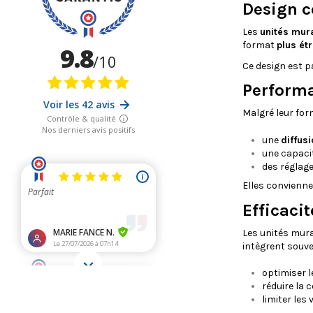
Design c
Les
unités mur
format
plus étr
Ce design est p
Performa
Malgré leur for
une
diffus
une capacit
des réglage
Elles convienn
Efficaci
Les unités mur
intègrent souv
optimiser 
réduire la 
limiter les