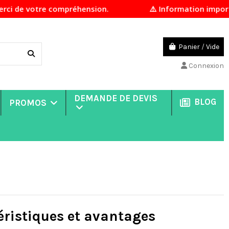
votre compréhension.
⚠️ Information importante En
Panier
/
Vide
Connexion
DEMANDE DE DEVIS
BLOG
PROMOS
ristiques et avantages