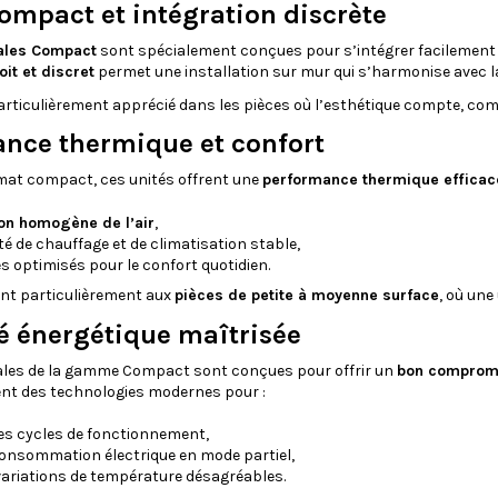
ompact et intégration discrète
ales Compact
sont spécialement conçues pour s’intégrer facilement 
oit et discret
permet une installation sur mur qui s’harmonise avec l
articulièrement apprécié dans les pièces où l’esthétique compte, co
nce thermique et confort
mat compact, ces unités offrent une
performance thermique efficac
ion homogène de l’air
,
é de chauffage et de climatisation stable,
s optimisés pour le confort quotidien.
ent particulièrement aux
pièces de petite à moyenne surface
, où une
té énergétique maîtrisée
ales de la gamme Compact sont conçues pour offrir un
bon compromi
ent des technologies modernes pour :
les cycles de fonctionnement,
consommation électrique en mode partiel,
 variations de température désagréables.