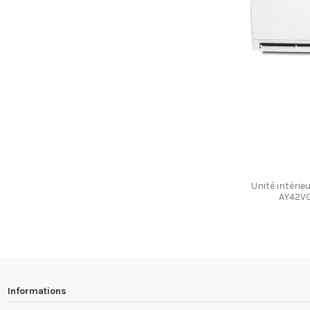
Unité intéri
AY42VG
Informations