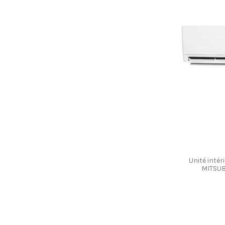
Unité inté
MITSUB