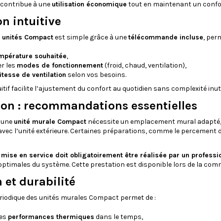
é contribue à une
utilisation économique
tout en maintenant un confor
on intuitive
s unités Compact
est simple grâce à une
télécommande incluse
, per
mpérature souhaitée
,
er les
modes de fonctionnement
(froid, chaud, ventilation),
itesse de ventilation
selon vos besoins.
itif facilite l’ajustement du confort au quotidien sans complexité inuti
tion : recommandations essentielles
d’une
unité murale Compact
nécessite un emplacement mural adapté, u
ec l’unité extérieure. Certaines préparations, comme le percement du 
 mise en service doit obligatoirement être réalisée par un professio
ptimales du système. Cette prestation est disponible lors de la co
 et durabilité
riodique des unités murales Compact permet de :
les
performances thermiques
dans le temps,