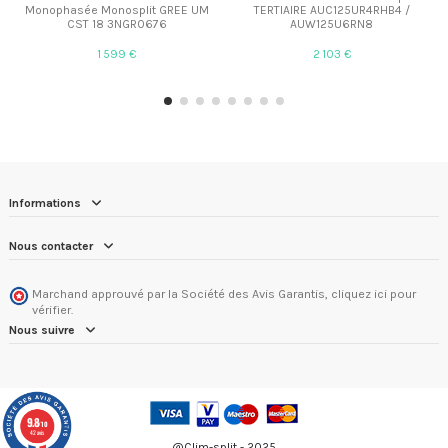
Monophasée Monosplit GREE UM
TERTIAIRE AUC125UR4RHB4 /
CST 18 3NGR0676
AUW125U6RN8
1 599 €
2 103 €
Informations
Nous contacter
Marchand approuvé par la Société des Avis Garantis,
cliquez ici pour
vérifier
.
Nous suivre
9.8
/10
42 avis
@Clim-split - 2025