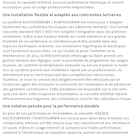
résumé, la cassette HISENSE associe performance thermique et confort
acoustique, pour un usage professionnel irréprochable.
Une installation flexible et adaptée aux contraintes tertiaires
Le système AUC105UR4RGB4 / AUW105U4RW8 est conçu pour s’adapter
facilement aux contraintes techniques des bâtiments tertiaires. Son format
cassette standard 900 x 900 mm simplifie l’intégration dans les plafonds
modulaires. Grâce à une hauteur réduite de l’unité intérieure et une grande
flexibilité de raccordement, le climatiseur peut être installé dans des
espaces techniques restreints. Les connexions frigorifiques et électriques
sont facilement accessibles, ce qui facilite la pose, l’entretien et la
maintenance. De plus, la télécommande infrarouge ou filaire permet une
gestion intuitive des réglages, avec la possibilité de programmer des plages
horaires, de contrôler la température ambiante ou encore d’activer le mode
éco. Le système permet une installation rapide par un professionnel, ou
directement par le client disposant des compétences nécessaires.
Toutefois, la mise en service doit obligatoirement être effectuée par un
technicien agréé afin d’assurer la conformité de l’installation et de bénéficier
des garanties constructeur. Cette prestation est disponible sur le site clim-
split.com. Avec cette souplesse d’installation, la cassette HISENSE répond
efficacement aux exigences des installateurs comme des utilisateurs finaux.
Une solution pensée pour la performance durable
En plus de ses performances immédiates, la cassette HISENSE
AUC105UR4RGB4 / AUW105U4RW8 est conçue pour durer dans le temps. Les
composants internes ont été choisis pour leur robustesse et leur résistance
à l’usure, même en usage intensif. Le compresseur haute performance,
combiné à l’électronique de régulation avancée, permet un fonctionnement