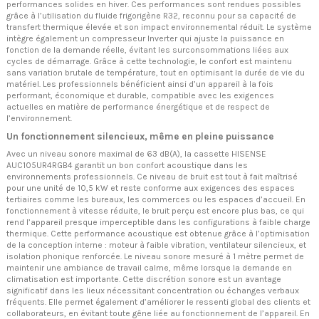
performances solides en hiver. Ces performances sont rendues possibles
grâce à l’utilisation du fluide frigorigène R32, reconnu pour sa capacité de
transfert thermique élevée et son impact environnemental réduit. Le système
intègre également un compresseur Inverter qui ajuste la puissance en
fonction de la demande réelle, évitant les surconsommations liées aux
cycles de démarrage. Grâce à cette technologie, le confort est maintenu
sans variation brutale de température, tout en optimisant la durée de vie du
matériel. Les professionnels bénéficient ainsi d’un appareil à la fois
performant, économique et durable, compatible avec les exigences
actuelles en matière de performance énergétique et de respect de
l’environnement.
Un fonctionnement silencieux, même en pleine puissance
Avec un niveau sonore maximal de 63 dB(A), la cassette HISENSE
AUC105UR4RGB4 garantit un bon confort acoustique dans les
environnements professionnels. Ce niveau de bruit est tout à fait maîtrisé
pour une unité de 10,5 kW et reste conforme aux exigences des espaces
tertiaires comme les bureaux, les commerces ou les espaces d’accueil. En
fonctionnement à vitesse réduite, le bruit perçu est encore plus bas, ce qui
rend l’appareil presque imperceptible dans les configurations à faible charge
thermique. Cette performance acoustique est obtenue grâce à l’optimisation
de la conception interne : moteur à faible vibration, ventilateur silencieux, et
isolation phonique renforcée. Le niveau sonore mesuré à 1 mètre permet de
maintenir une ambiance de travail calme, même lorsque la demande en
climatisation est importante. Cette discrétion sonore est un avantage
significatif dans les lieux nécessitant concentration ou échanges verbaux
fréquents. Elle permet également d’améliorer le ressenti global des clients et
collaborateurs, en évitant toute gêne liée au fonctionnement de l’appareil. En