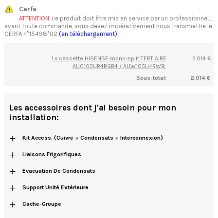
Cerfa
ATTENTION
, ce produit doit être mis en service par un professionnel,
avant toute commande, vous devez impérativement nous transmettre le
CERFA n°15498*02
(en téléchargement)
1 x cassette HISENSE mono-split TERTIAIRE
2.014 €
AUC105UR4RGB4 / AUW105U4RW8:
Sous-total:
2.014 €
Les accessoires dont j'ai besoin pour mon
installation:
+
Kit Access. (cuivre + Condensats + Interconnexion)
+
Liaisons Frigorifiques
+
Evacuation De Condensats
+
Support Unité Extérieure
+
Cache-Groupe