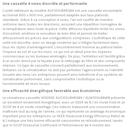
Une cassette 4 voies discrète et performante
L’unité intérieure du modèle AUC105UR4RGB4 est une cassette encastrable
au format 900 x 900 mm, parfaitement adaptée aux faux plafonds
standards. Grâce à sa conception 4 voies, l’air est soufflé de manière
uniforme dans toutes les directions, assurant une répartition homogène de
la température dans toute la pièce. Cette diffusion équilibrée limite les zones
d’inconfort, améliore la sensation de bien-être et permet de traiter
efficacement les pièces aux configurations complexes. L’esthétique de cette
unité est discrète, avec un design moderne qui s’intègre facilement dans
tous les styles d’aménagement. L’encombrement minimal au plafond libère
l’espace au sol et sur les murs, ce qui est un atout pour les espaces
commerciaux ou les bureaux aménagés. De plus, l’entretien est facilité grâce
à un accès direct par la façade pour le nettoyage du filtre et des composants
internes. Ce type de cassette convient parfaitement aux environnements
tertiaires où la climatisation ne doit pas perturber l’agencement ou l’identité
visuelle des lieux. Les entreprises peuvent ainsi bénéficier d’un système de
climatisation performant, sans compromettre l’esthétique ou la
fonctionnalité de leurs locaux.
Une efficacité énergétique favorable aux économies
Le climatiseur cassette HISENSE AUC105UR4RGB4 / AUW105U4RW8 présente
un excellent rendement énergétique, avec un SEER de 6,1 en mode froid et un
SCOP de 4 en mode chauffage. Ces indices traduisent une consommation
maîtrisée tout au long de l’année, ce qui représente un avantage économique
important pour les entreprises. Le SEER (Seasonal Energy Efficiency Ratio) de
6,1 indique une très bonne efficacité saisonnière en refroidissement, tandis
que le SCOP (Seasonal Coefficient of Performance) de 4 montre des