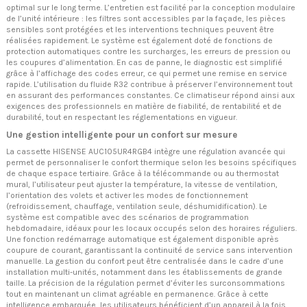
optimal sur le long terme. L’entretien est facilité par la conception modulaire
de l’unité intérieure : les filtres sont accessibles par la façade, les pièces
sensibles sont protégées et les interventions techniques peuvent être
réalisées rapidement. Le système est également doté de fonctions de
protection automatiques contre les surcharges, les erreurs de pression ou
les coupures d’alimentation. En cas de panne, le diagnostic est simplifié
grâce à l’affichage des codes erreur, ce qui permet une remise en service
rapide. L’utilisation du fluide R32 contribue à préserver l’environnement tout
en assurant des performances constantes. Ce climatiseur répond ainsi aux
exigences des professionnels en matière de fiabilité, de rentabilité et de
durabilité, tout en respectant les réglementations en vigueur.
Une gestion intelligente pour un confort sur mesure
La cassette HISENSE AUC105UR4RGB4 intègre une régulation avancée qui
permet de personnaliser le confort thermique selon les besoins spécifiques
de chaque espace tertiaire. Grâce à la télécommande ou au thermostat
mural, l’utilisateur peut ajuster la température, la vitesse de ventilation,
l’orientation des volets et activer les modes de fonctionnement
(refroidissement, chauffage, ventilation seule, déshumidification). Le
système est compatible avec des scénarios de programmation
hebdomadaire, idéaux pour les locaux occupés selon des horaires réguliers.
Une fonction redémarrage automatique est également disponible après
coupure de courant, garantissant la continuité de service sans intervention
manuelle. La gestion du confort peut être centralisée dans le cadre d’une
installation multi-unités, notamment dans les établissements de grande
taille. La précision de la régulation permet d’éviter les surconsommations
tout en maintenant un climat agréable en permanence. Grâce à cette
intelligence embarquée, les utilisateurs bénéficient d’un appareil à la fois