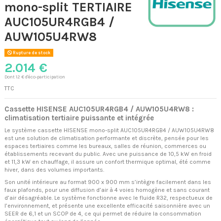
mono-split TERTIAIRE
AUC105UR4RGB4 /
AUW105U4RW8
Rupture de stock
2.014 €
Dont 12 € d'éco-participation
TTC
Cassette HISENSE AUC105UR4RGB4 / AUW105U4RW8 :
climatisation tertiaire puissante et intégrée
Le système cassette HISENSE mono-split AUC105UR4RGB4 / AUW105U4RW8
est une solution de climatisation performante et discrète, pensée pour les
espaces tertiaires comme les bureaux, salles de réunion, commerces ou
établissements recevant du public. Avec une puissance de 10,5 kW en froid
et 11,3 kW en chauffage, il assure un confort thermique optimal, été comme
hiver, dans des volumes importants.
Son unité intérieure au format 900 x 900 mm s’intègre facilement dans les
faux plafonds, pour une diffusion d’air à 4 voies homogène et sans courant
d’air désagréable. Le système fonctionne avec le fluide R32, respectueux de
l’environnement, et présente une excellente efficacité saisonnière avec un
SEER de 6,1 et un SCOP de 4, ce qui permet de réduire la consommation