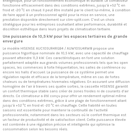
énergétique, pour un fonctionnement économique et durable. Le climatiseur
fonctionne efficacement dans des conditions extrêmes, jusqu’à +52 °C en
froid et -20 °C en chaud. Il peut être installé par le client lui-même, à condition
de faire appel à un professionnel agréé pour la mise en service, une
prestation disponible directement sur clim-split.com. C’est un choix
stratégique pour les entreprises souhaitant allier performance, durabilité et
discrétion esthétique dans leurs projets de climatisation tertiaire.
Une puissance de 10,5 kW pour les espaces tertiaires de grande
envergure
Le modèle HISENSE AUC105UR4RGB4 / AUW105U4RW8 propose une
puissance frigorifique nominale de 10,5 kW, avec une capacité de chauffage
pouvant atteindre 11,3 kW. Ces caractéristiques en font une solution
parfaitement adaptée aux grands volumes professionnels tels que les open
spaces, les commerces à forte fréquentation, les salles de conférence ou
encore les halls d’accueil. La puissance de ce système permet une
régulation rapide et efficace de la température, même en cas de fortes
chaleurs ou de températures hivernales négatives. En assurant une diffusion
homogène de l’air à travers ses quatre sorties, la cassette HISENSE garantit
un confort thermique stable sans créer de zones froides ni de courants d’air
directs. Ce climatiseur a été conçu pour offrir un rendement optimal même
dans des conditions extrêmes, grâce à une plage de fonctionnement allant
jusqu’à +52 °C en froid et -20 °C en chauffage. Cette fiabilité en toutes
saisons est essentielle pour maintenir la continuité de l’activité
professionnelle, notamment dans les secteurs où le confort thermique est
un facteur de productivité et de satisfaction client. Cette puissance élevée
est combinée à une régulation précise et intelligente qui optimise la
consommation selon les besoins réels.