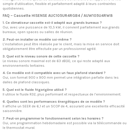
simple d’utilisation, flexible et parfaitement adapté à leurs contraintes
quotidiennes.
FAQ – Cassette HISENSE AUC105UR4RGB4 / AUW105U4RW8
1. Ce climatiseur cassette est-il adapté aux grands bureaux ?
Oui, avec une puissance de 10,5 kW, il convient parfaitement aux grands
bureaux, open spaces ou salles de réunion.
2. Peut-on installer ce modèle soi-même ?
L’installation peut être réalisée par le client, mais la mise en service doit
obligatoirement être effectuée par un professionnel agréé.
3. Quel est le niveau sonore de cette cassette ?
Le niveau sonore maximal est de 63 dB(A), ce qui reste adapté aux
environnements tertiaires.
4. Ce modèle est-il compatible avec un faux plafond standard ?
Oui, son format 900 x 900 mm permet une intégration parfaite dans les
dalles de plafond classiques.
5. Quel est le fluide frigorigène utilisé ?
Il utilise le fluide R32, plus performant et respectueux de l’environnement.
6. Quelles sont les performances énergétiques de ce modèle ?
Il affiche un SEER de 6,1 et un SCOP de 4, assurant une excellente efficacité
saisonnière.
7. Peut-on programmer le fonctionnement selon les horaires ?
Oui, une programmation hebdomadaire est possible via la télécommande ou
le thermostat mural.