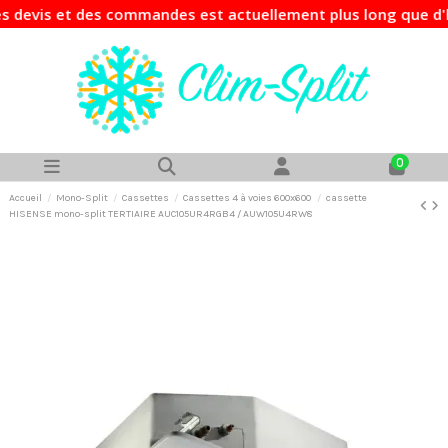
is et des commandes est actuellement plus long que d'habitu
0
Accueil
Mono-Split
Cassettes
Cassettes 4 à voies 600x600
cassette
HISENSE mono-split TERTIAIRE AUC105UR4RGB4 / AUW105U4RW8