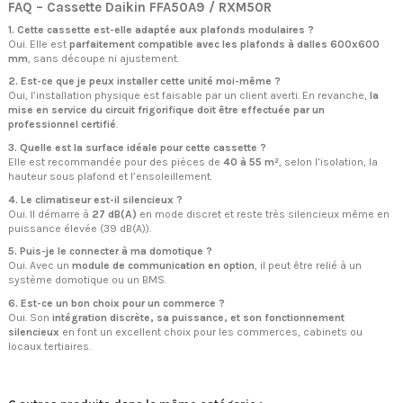
FAQ – Cassette Daikin FFA50A9 / RXM50R
1. Cette cassette est-elle adaptée aux plafonds modulaires ?
Oui. Elle est
parfaitement compatible avec les plafonds à dalles 600x600
mm
, sans découpe ni ajustement.
2. Est-ce que je peux installer cette unité moi-même ?
Oui, l’installation physique est faisable par un client averti. En revanche,
la
mise en service du circuit frigorifique doit être effectuée par un
professionnel certifié
.
3. Quelle est la surface idéale pour cette cassette ?
Elle est recommandée pour des pièces de
40 à 55 m²
, selon l’isolation, la
hauteur sous plafond et l’ensoleillement.
4. Le climatiseur est-il silencieux ?
Oui. Il démarre à
27 dB(A)
en mode discret et reste très silencieux même en
puissance élevée (39 dB(A)).
5. Puis-je le connecter à ma domotique ?
Oui. Avec un
module de communication en option
, il peut être relié à un
système domotique ou un BMS.
6. Est-ce un bon choix pour un commerce ?
Oui. Son
intégration discrète, sa puissance, et son fonctionnement
silencieux
en font un excellent choix pour les commerces, cabinets ou
locaux tertiaires.