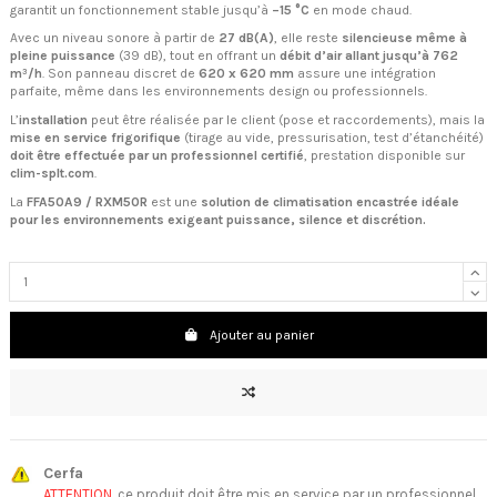
garantit un fonctionnement stable jusqu’à
–15 °C
en mode chaud.
Avec un niveau sonore à partir de
27 dB(A)
, elle reste
silencieuse même à
pleine puissance
(39 dB), tout en offrant un
débit d’air allant jusqu’à 762
m³/h
. Son panneau discret de
620 x 620 mm
assure une intégration
parfaite, même dans les environnements design ou professionnels.
L’
installation
peut être réalisée par le client (pose et raccordements), mais la
mise en service frigorifique
(tirage au vide, pressurisation, test d’étanchéité)
doit être effectuée par un professionnel certifié
, prestation disponible sur
clim-splt.com
.
La
FFA50A9 / RXM50R
est une
solution de climatisation encastrée idéale
pour les environnements exigeant puissance, silence et discrétion.
Ajouter au panier
Cerfa
ATTENTION
, ce produit doit être mis en service par un professionnel,