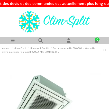
s devis et des commandes est actuellement plus long que d'
0
Accueil
Mono-Split
Monosplit DAIKIN
Gamme cassette 600x600
Cassette
extra-plate pour plafond FFA50A9 / RXM50R DAIKIN