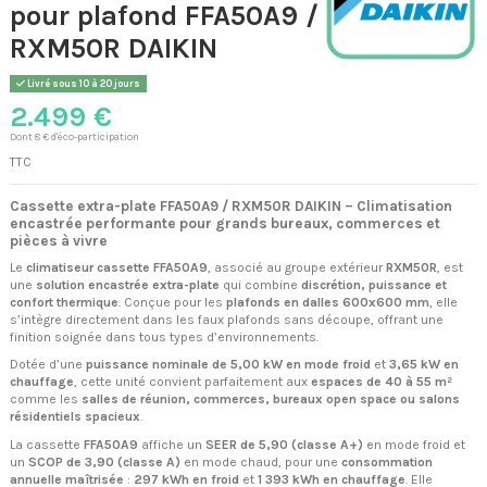
pour plafond FFA50A9 /
RXM50R DAIKIN
Livré sous 10 à 20 jours
2.499 €
Dont 8 € d'éco-participation
TTC
Cassette extra-plate FFA50A9 / RXM50R DAIKIN – Climatisation
encastrée performante pour grands bureaux, commerces et
pièces à vivre
Le
climatiseur cassette FFA50A9
, associé au groupe extérieur
RXM50R
, est
une
solution encastrée extra-plate
qui combine
discrétion, puissance et
confort thermique
. Conçue pour les
plafonds en dalles 600x600 mm
, elle
s’intègre directement dans les faux plafonds sans découpe, offrant une
finition soignée dans tous types d’environnements.
Dotée d’une
puissance nominale de 5,00 kW en mode froid
et
3,65 kW en
chauffage
, cette unité convient parfaitement aux
espaces de 40 à 55 m²
comme les
salles de réunion, commerces, bureaux open space ou salons
résidentiels spacieux
.
La cassette
FFA50A9
affiche un
SEER de 5,90 (classe A+)
en mode froid et
un
SCOP de 3,90 (classe A)
en mode chaud, pour une
consommation
annuelle maîtrisée
:
297 kWh en froid
et
1 393 kWh en chauffage
. Elle