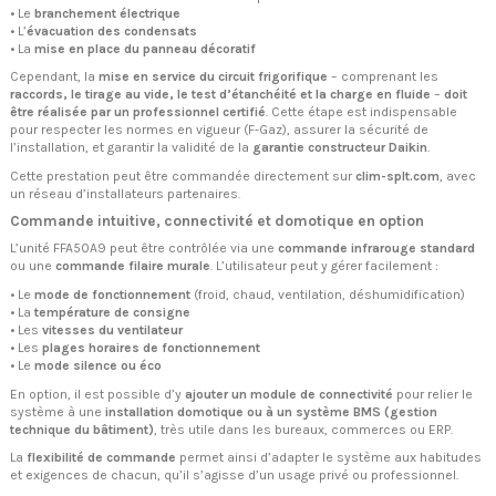
• Le
branchement électrique
• L’
évacuation des condensats
• La
mise en place du panneau décoratif
Cependant, la
mise en service du circuit frigorifique
– comprenant les
raccords, le tirage au vide, le test d’étanchéité et la charge en fluide
–
doit
être réalisée par un professionnel certifié
. Cette étape est indispensable
pour respecter les normes en vigueur (F-Gaz), assurer la sécurité de
l’installation, et garantir la validité de la
garantie constructeur Daikin
.
Cette prestation peut être commandée directement sur
clim-splt.com
, avec
un réseau d’installateurs partenaires.
Commande intuitive, connectivité et domotique en option
L’unité FFA50A9 peut être contrôlée via une
commande infrarouge standard
ou une
commande filaire murale
. L’utilisateur peut y gérer facilement :
• Le
mode de fonctionnement
(froid, chaud, ventilation, déshumidification)
• La
température de consigne
• Les
vitesses du ventilateur
• Les
plages horaires de fonctionnement
• Le
mode silence ou éco
En option, il est possible d’y
ajouter un module de connectivité
pour relier le
système à une
installation domotique ou à un système BMS (gestion
technique du bâtiment)
, très utile dans les bureaux, commerces ou ERP.
La
flexibilité de commande
permet ainsi d’adapter le système aux habitudes
et exigences de chacun, qu’il s’agisse d’un usage privé ou professionnel.