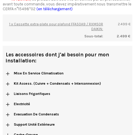
avant toute commande, vous devez impérativement nous transmettre le
CERFA n°15498*02
(en téléchargement)
1 x Cassette extra-plate pour plafond FFA50A9 / RXM50R
2.499 €
DAIKIN:
Sous-total:
2.499 €
Les accessoires dont j'ai besoin pour mon
installation:
+
Mise En Service Climatisation
+
Kit Access. (cuivre + Condensats + Interconnexion)
+
Liaisons Frigorifiques
+
Electricité
+
Evacuation De Condensats
+
Support Unité Extérieure
+
Cache-Groupe