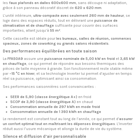
les
faux plafonds en dalles 600x600 mm
, sans découpe ni adaptation,
grâce à son panneau décoratif discret de
620 x 620 mm
.
L’unité intérieure,
ultra-compacte avec seulement 260 mm de hauteur
, se
loge dans des espaces réduits, tout en délivrant une
puissance de
climatisation et de chauffage
suffisante pour couvrir des surfaces
importantes, allant jusqu’à
55 m²
.
Cette cassette est idéale pour
les bureaux, salles de réunion, commerces
spacieux, zones de coworking ou grands salons résidentiels
.
Des performances équilibrées en toute saison
La
FFA50A9
assure une
puissance nominale de 5,00 kW en froid
et
3,65 kW
en chauffage
, ce qui permet de répondre aux besoins thermiques des
pièces de taille moyenne à grande. Son fonctionnement reste stable même
par
–15 °C en hiver
, et sa technologie Inverter lui permet d’ajuster en temps
réel sa puissance, optimisant ainsi sa consommation.
Ses performances saisonnières sont convaincantes :
SEER de 5,90 (classe énergétique A+)
en froid
SCOP de 3,90 (classe énergétique A)
en chaud
Consommation annuelle de 297 kWh en mode froid
Consommation annuelle de 1 393 kWh en chauffage
Le rendement est constant tout au long de l’année, ce qui permet d’
assurer
un confort optimal tout en maîtrisant les dépenses énergétiques
. L’Inverter
réduit aussi l’usure mécanique et allonge la durée de vie du système.
Silence et diffusion d’air personnalisable