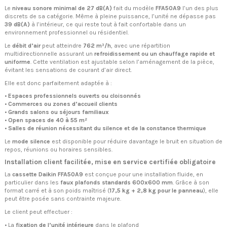
Le
niveau sonore minimal de 27 dB(A)
fait du modèle
FFA50A9
l’un des plus
discrets de sa catégorie. Même à pleine puissance, l’unité ne dépasse pas
39 dB(A)
à l’intérieur, ce qui reste tout à fait confortable dans un
environnement professionnel ou résidentiel.
Le
débit d’air
peut atteindre
762 m³/h
, avec une répartition
multidirectionnelle assurant un
refroidissement ou un chauffage rapide et
uniforme
. Cette ventilation est ajustable selon l’aménagement de la pièce,
évitant les sensations de courant d’air direct.
Elle est donc parfaitement adaptée à :
•
Espaces professionnels ouverts ou cloisonnés
•
Commerces ou zones d’accueil clients
•
Grands salons ou séjours familiaux
•
Open spaces de 40 à 55 m²
•
Salles de réunion nécessitant du silence et de la constance thermique
Le
mode silence
est disponible pour réduire davantage le bruit en situation de
repos, réunions ou horaires sensibles.
Installation client facilitée, mise en service certifiée obligatoire
La
cassette Daikin FFA50A9
est conçue pour une installation fluide, en
particulier dans les
faux plafonds standards 600x600 mm
. Grâce à son
format carré et à son poids maîtrisé (
17,5 kg + 2,8 kg pour le panneau
), elle
peut être posée sans contrainte majeure.
Le client peut effectuer :
• La
fixation de l’unité intérieure
dans le plafond