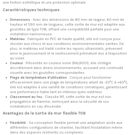
une finition esthétique et une protection optimale.
Caractéristiques techniques
Dimensions
: Avec des dimensions de 80 mm de largeur, 60 mm de
hauteur et 590 mm de longueur, cette sortie de mur est adaptée aux
goulottes de type T08, offrant une compatibilité parfaite pour une
installation harmonieuse.
Matériau
: Fabriquée en PVC de haute qualité, elle est conçue pour
résister aux chocs et aux conditions environnementales variées. De
plus, le matériau est traité contre les rayons ultraviolets, prévenant
ainsi le jaunissement et le vieillissement prématuré dus à l'exposition
au soleil.
Couleur
: Présentée en couleur ivoire (RAL9001), elle s'intègre
discrètement dans divers environnements, assurant une continuité
visuelle avec les goulottes correspondantes.
Plage de température d'utilisation
: Conçue pour fonctionner
efficacement dans une plage de températures allant de -20°C à +60°C,
elle est adaptée à une variété de conditions climatiques, garantissant
une performance fiable tant en intérieur qu'en extérieur.
Classement au feu
: Classée M1, cette sortie de mur est non
propagatrice de flamme, renforçant ainsi la sécurité de vos
installations en cas d'incendie.
Avantages de la sortie de mur flexible T08
Flexibilité
: Sa conception flexible permet une adaptation aisée aux
différentes configurations de chantier, facilitant l'installation même
dans des espaces restreints ou complexes.