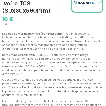
Ivoire T08
(80x60x590mm)
16 €
TTC
La
sortie de mur flexible T08 (80x60x590mm)
est un accessoire
indispensable pour les installations de climatisation, permettant une
transition propre et sécurisée des câbles et conduits à travers les murs. Sa
conception flexible facilite l'adaptation à diverses configurations
d'installation, assurant une finition soignée et professionnelle.
Dotée d'une
couleur ivoire (RAL9001)
, cette sortie de mur s'intègre
harmonieusement avec les goulottes correspondantes, offrant une
continuité esthétique. Conçue pour résister à des
températures d'utilisation
comprises entre -20°C et +60°C
, elle est adaptée à une large gamme de
conditions climatiques, garantissant une performance fiable tant en intérieur
qu'en extérieur.
Classée
M1
en termes de réaction au feu, cette sortie de mur est
non
propagatrice de flamme
, renforçant ainsi la sécurité de vos installations en
cas d'incendie. De plus, elle est
traitée contre les ultra-violets
, ce qui prévient
le jaunissement et le vieillissement prématuré dus à l'exposition au soleil,
assurant une durabilité accrue.
Facile à installer grâce à sa flexibilité, la sortie de mur flexible T08
(80x60x590mm) est l'élément idéal pour des installations de climatisation