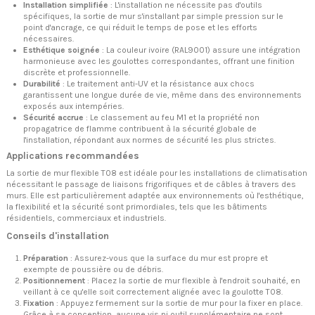
Installation simplifiée
: L'installation ne nécessite pas d'outils
spécifiques, la sortie de mur s'installant par simple pression sur le
point d'ancrage, ce qui réduit le temps de pose et les efforts
nécessaires.
Esthétique soignée
: La couleur ivoire (RAL9001) assure une intégration
harmonieuse avec les goulottes correspondantes, offrant une finition
discrète et professionnelle.
Durabilité
: Le traitement anti-UV et la résistance aux chocs
garantissent une longue durée de vie, même dans des environnements
exposés aux intempéries.
Sécurité accrue
: Le classement au feu M1 et la propriété non
propagatrice de flamme contribuent à la sécurité globale de
l'installation, répondant aux normes de sécurité les plus strictes.
Applications recommandées
La sortie de mur flexible T08 est idéale pour les installations de climatisation
nécessitant le passage de liaisons frigorifiques et de câbles à travers des
murs. Elle est particulièrement adaptée aux environnements où l'esthétique,
la flexibilité et la sécurité sont primordiales, tels que les bâtiments
résidentiels, commerciaux et industriels.
Conseils d'installation
Préparation
: Assurez-vous que la surface du mur est propre et
exempte de poussière ou de débris.
Positionnement
: Placez la sortie de mur flexible à l'endroit souhaité, en
veillant à ce qu'elle soit correctement alignée avec la goulotte T08.
Fixation
: Appuyez fermement sur la sortie de mur pour la fixer en place.
Grâce à sa conception, aucune vis ni outil supplémentaire ne sont