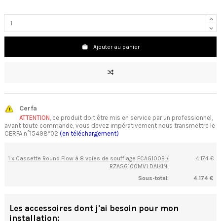
Ajouter au panier
Cerfa
ATTENTION
, ce produit doit être mis en service par un professionnel,
avant toute commande, vous devez impérativement nous transmettre le
CERFA n°15498*02
(en téléchargement)
1 x Cassette Round Flow à 8 voies de soufflage FCAG100B /
4.174 €
RZASG100MV1 DAIKIN:
Sous-total:
4.174 €
Les accessoires dont j'ai besoin pour mon
installation: