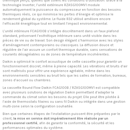
thermique perçu, quelles que soient les conditions d’utilisation. Grâce à la
technologie Inverter, l’unité extérieure RZASG100MV1 module
automatiquement la puissance du compresseur en fonction des besoins
thermiques réels, ce qui minimise les pertes d’énergie et optimise le
rendement global du système. Le fluide R32 utilisé améliore encore
l’efficacité énergétique tout en limitant l’impact environnemental.
L’unité intérieure FCAG100B s’intègre discrètement dans un faux plafond
standard, préservant l’esthétique intérieure sans unité visible dans les
pièces de vie ou de travail. Son design élégant s’harmonise avec les styles
d’aménagement contemporains ou classiques. La diffusion douce et
régulière de l’air assure un confort thermique durable, sans sensations de
courants désagréables ou de zones de température incohérentes.
Daikin a optimisé le confort acoustique de cette cassette pour garantir un
fonctionnement discret, même à pleine capacité. Les vibrations et bruits d’air
sont maîtrisés pour offrir une expérience agréable, même dans les
environnements sensibles au bruit tels que les salles de formation, bureaux,
zones d’accueil ou chambres.
La cassette Round Flow Daikin FCAG100B / RZASG100MV1 est compatible
avec plusieurs solutions de régulation Daikin permettant d’adapter la
commande du climat selon les besoins du projet. Elle peut être pilotée à
l’aide de thermostats filaires ou sans fil Daikin ou intégrée dans une gestion
multi-zone selon la configuration souhaitée.
Bien que certaines étapes de l’installation puissent être préparées par le
client,
la mise en service doit impérativement être réalisée par un
professionnel certifié
, afin de garantir la conformité, la sécurité et les
performances optimales du système.