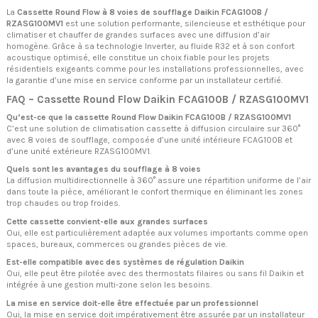
La
Cassette Round Flow à 8 voies de soufflage Daikin FCAG100B /
RZASG100MV1
est une solution performante, silencieuse et esthétique pour
climatiser et chauffer de grandes surfaces avec une diffusion d’air
homogène. Grâce à sa technologie Inverter, au fluide R32 et à son confort
acoustique optimisé, elle constitue un choix fiable pour les projets
résidentiels exigeants comme pour les installations professionnelles, avec
la garantie d’une mise en service conforme par un installateur certifié.
FAQ – Cassette Round Flow Daikin FCAG100B / RZASG100MV1
Qu’est-ce que la cassette Round Flow Daikin FCAG100B / RZASG100MV1
C’est une solution de climatisation cassette à diffusion circulaire sur 360°
avec 8 voies de soufflage, composée d’une unité intérieure FCAG100B et
d’une unité extérieure RZASG100MV1.
Quels sont les avantages du soufflage à 8 voies
La diffusion multidirectionnelle à 360° assure une répartition uniforme de l’air
dans toute la pièce, améliorant le confort thermique en éliminant les zones
trop chaudes ou trop froides.
Cette cassette convient-elle aux grandes surfaces
Oui, elle est particulièrement adaptée aux volumes importants comme open
spaces, bureaux, commerces ou grandes pièces de vie.
Est-elle compatible avec des systèmes de régulation Daikin
Oui, elle peut être pilotée avec des thermostats filaires ou sans fil Daikin et
intégrée à une gestion multi-zone selon les besoins.
La mise en service doit-elle être effectuée par un professionnel
Oui, la mise en service doit impérativement être assurée par un installateur