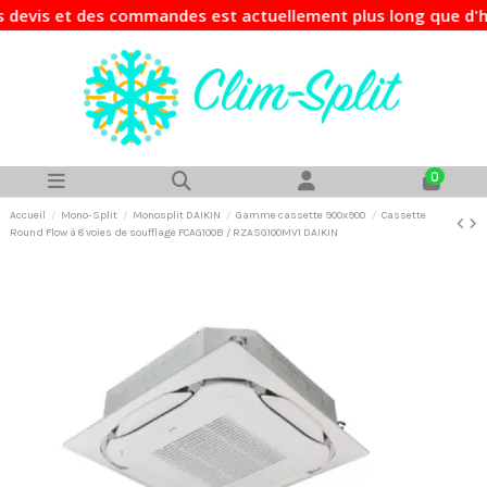
vis et des commandes est actuellement plus long que d'habit
0
Accueil
Mono-Split
Monosplit DAIKIN
Gamme cassette 900x900
Cassette
Round Flow à 8 voies de soufflage FCAG100B / RZASG100MV1 DAIKIN