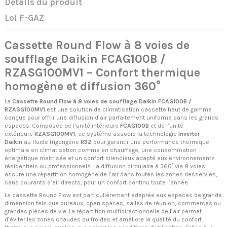
Détails du produit
Loi F-GAZ
Cassette Round Flow à 8 voies de
soufflage Daikin FCAG100B /
RZASG100MV1 – Confort thermique
homogène et diffusion 360°
La
Cassette Round Flow à 8 voies de soufflage Daikin FCAG100B /
RZASG100MV1
est une solution de climatisation cassette haut de gamme
conçue pour offrir une diffusion d’air parfaitement uniforme dans les grands
espaces. Composée de l’unité intérieure
FCAG100B
et de l’unité
extérieure
RZASG100MV1
, ce système associe la technologie
Inverter
Daikin
au fluide frigorigène
R32
pour garantir une performance thermique
optimale en climatisation comme en chauffage, une consommation
énergétique maîtrisée et un confort silencieux adapté aux environnements
résidentiels ou professionnels. La diffusion circulaire à 360° via 8 voies
assure une répartition homogène de l’air dans toutes les zones desservies,
sans courants d’air directs, pour un confort continu toute l’année.
La cassette Round Flow est particulièrement adaptée aux espaces de grande
dimension tels que bureaux, open spaces, salles de réunion, commerces ou
grandes pièces de vie. La répartition multidirectionnelle de l’air permet
d’éviter les zones chaudes ou froides et améliore la qualité du confort