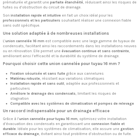
prématurée et garantit une
parfaite étanchéité
, réduisant ainsi les risques de
fuites ou d’obstruction du circuit de drainage.
Son
installation rapide et intuitive
en fait un choix idéal pour les
professionnels et les particuliers
souhaitant réaliser une connexion fiable
sans outil spécifique.
Une solution adaptée à de nombreuses installations
L’
union cannelée 16 mm
est compatible avec une large gamme de tuyaux de
condensats, facilitant ainsi les raccordements dans les installations neuves
ou en rénovation. Elle permet une
évacuation continue et sans contrainte
,
améliorant ainsi l’efficacité et la durabilité du système de drainage.
Pourquoi choisir cette union cannelée pour tuyau 16 mm ?
Fixation sécurisée et sans fuite
grâce aux cannelures
Matériau robuste
, résistant aux variations climatiques
Installation rapide et sans outil
, adaptée aux professionnels et
particuliers
Améliore le drainage des condensats
, limitant les risques de
stagnation
Compatible avec les systèmes de climatisation et pompes de relevage
Un raccord indispensable pour un drainage efficace
Grâce à l’
union cannelée pour tuyau 16 mm
, optimisez votre installation
d’évacuation des condensats en garantissant une
connexion fiable et
durable
. Idéale pour les systèmes de climatisation, elle assure une
gestion
efficace du drainage
, évitant ainsi tout problème d’obstruction ou de fuite.