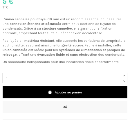
5 €
TTC
L’
union cannelée pour tuyau 16 mm
est un raccord essentiel pour assurer
une
connexion étanche et sécurisée
entre deux sections de tuyaux de
condensats. Grâce à sa
structure cannelée
, elle garantit une fixation
optimale, empêchant toute fuite ou déconnexion accidentelle.
Fabriquée en
matériau résistant
, elle supporte les variations de température
et d’humidité, assurant ainsi une
longévité accrue
. Facile à installer, cette
union cannelée
est idéale pour les
systèmes de climatisation et pompes de
relevage
, offrant une
évacuation fluide et sans obstruction
des condensats.
Un accessoire indispensable pour une installation fiable et performante.
Ajouter au panier