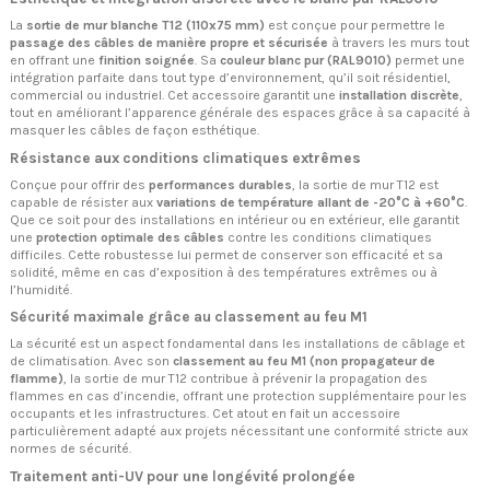
La
sortie de mur blanche T12 (110x75 mm)
est conçue pour permettre le
passage des câbles de manière propre et sécurisée
à travers les murs tout
en offrant une
finition soignée
. Sa
couleur blanc pur (RAL9010)
permet une
intégration parfaite dans tout type d’environnement, qu’il soit résidentiel,
commercial ou industriel. Cet accessoire garantit une
installation discrète
,
tout en améliorant l’apparence générale des espaces grâce à sa capacité à
masquer les câbles de façon esthétique.
Résistance aux conditions climatiques extrêmes
Conçue pour offrir des
performances durables
, la sortie de mur T12 est
capable de résister aux
variations de température allant de -20°C à +60°C
.
Que ce soit pour des installations en intérieur ou en extérieur, elle garantit
une
protection optimale des câbles
contre les conditions climatiques
difficiles. Cette robustesse lui permet de conserver son efficacité et sa
solidité, même en cas d’exposition à des températures extrêmes ou à
l’humidité.
Sécurité maximale grâce au classement au feu M1
La sécurité est un aspect fondamental dans les installations de câblage et
de climatisation. Avec son
classement au feu M1 (non propagateur de
flamme)
, la sortie de mur T12 contribue à prévenir la propagation des
flammes en cas d’incendie, offrant une protection supplémentaire pour les
occupants et les infrastructures. Cet atout en fait un accessoire
particulièrement adapté aux projets nécessitant une conformité stricte aux
normes de sécurité.
Traitement anti-UV pour une longévité prolongée