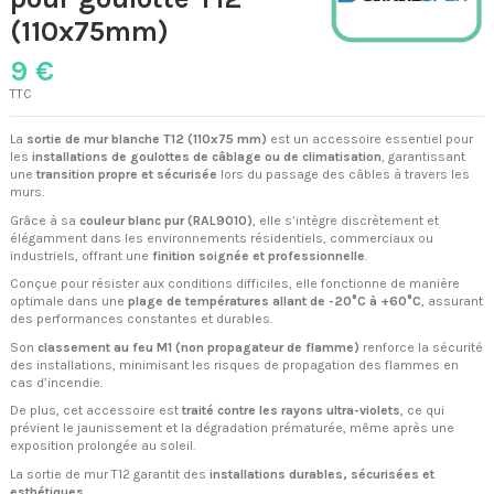
(110x75mm)
9 €
TTC
La
sortie de mur blanche T12 (110x75 mm)
est un accessoire essentiel pour
les
installations de goulottes de câblage ou de climatisation
, garantissant
une
transition propre et sécurisée
lors du passage des câbles à travers les
murs.
Grâce à sa
couleur blanc pur (RAL9010)
, elle s’intègre discrètement et
élégamment dans les environnements résidentiels, commerciaux ou
industriels, offrant une
finition soignée et professionnelle
.
Conçue pour résister aux conditions difficiles, elle fonctionne de manière
optimale dans une
plage de températures allant de -20°C à +60°C
, assurant
des performances constantes et durables.
Son
classement au feu M1 (non propagateur de flamme)
renforce la sécurité
des installations, minimisant les risques de propagation des flammes en
cas d’incendie.
De plus, cet accessoire est
traité contre les rayons ultra-violets
, ce qui
prévient le jaunissement et la dégradation prématurée, même après une
exposition prolongée au soleil.
La sortie de mur T12 garantit des
installations durables, sécurisées et
esthétiques
.