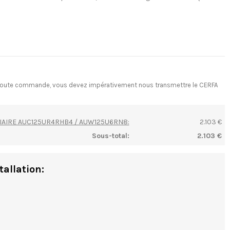
ant toute commande, vous devez impérativement nous transmettre le CERFA
RTIAIRE AUC125UR4RHB4 / AUW125U6RN8:
2.103 €
Sous-total:
2.103 €
tallation: