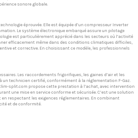
périence sonore globale.
hnologie éprouvée. Elle est équipée d’un compresseur Inverter
mmation. Le système électronique embarqué assure un pilotage
ologie est particulièrement apprécié dans les secteurs où l’activité
nner efficacement même dans des conditions climatiques difficiles,
tive et corrective. En choisissant ce modèle, les professionnels
l
res. Les raccordements frigorifiques, les gaines d’air et les
 à un technicien certifié, conformément à la réglementation F-Gaz.
 Clim-split.com propose cette prestation à l’achat, avec intervention
urant une mise en service conforme et sécurisée. C’est une solution
out en respectant les exigences réglementaires. En combinant
ité et de conformité.