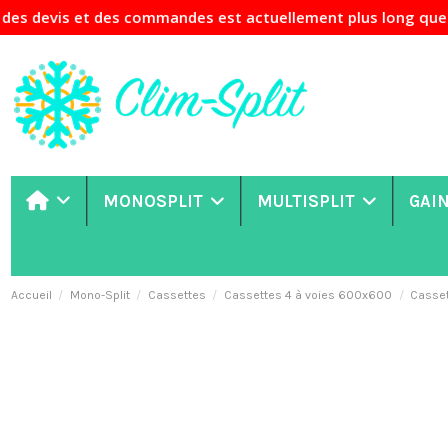
des commandes est actuellement plus long que d'habitude. Si
MONOSPLIT
MULTISPLIT
GAI
Accueil
Mono-Split
Cassettes
Cassettes 4 à voies 600x600
Casse