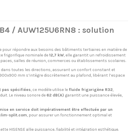
4 / AUW125U6RN8 : solution
 pour répondre aux besoins des bâtiments tertiaires en matière de
ce frigorifique nominale de
12,7 kW
, elle garantit un refroidissement
paces, salles de réunion, commerces ou établissements scolaires.
dans toutes les directions, assurant un confort constant et
t 900x900 mm s’intègre discrètement au plafond, libérant l’espace
 pas spécifiées
, ce modèle utilise le
fluide frigorigène R32
,
uit. Le niveau sonore de
62 dB(A)
garantit une puissance élevée,
mise en service doit impérativement être effectuée par un
clim-split.com
, pour assurer un fonctionnement optimal et
te HISENSE allie puissance, fiabilité et intégration esthétique.