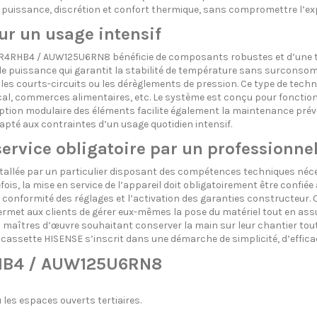
puissance, discrétion et confort thermique, sans compromettre l’ex
ur un usage intensif
R4RHB4 / AUW125U6RN8 bénéficie de composants robustes et d’une tec
de puissance qui garantit la stabilité de température sans surconso
, les courts-circuits ou les dérèglements de pression. Ce type de techn
dical, commerces alimentaires, etc. Le système est conçu pour fonctio
tion modulaire des éléments facilite également la maintenance préven
apté aux contraintes d’un usage quotidien intensif.
service obligatoire par un professionne
ée par un particulier disposant des compétences techniques nécessai
is, la mise en service de l’appareil doit obligatoirement être confiée
 la conformité des réglages et l’activation des garanties constructeur.
ermet aux clients de gérer eux-mêmes la pose du matériel tout en ass
 les maîtres d’œuvre souhaitant conserver la main sur leur chantier t
ssette HISENSE s’inscrit dans une démarche de simplicité, d’efficac
RHB4 / AUW125U6RN8
 les espaces ouverts tertiaires.