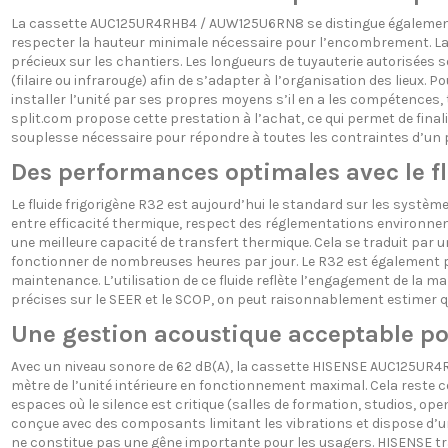
La cassette AUC125UR4RHB4 / AUW125U6RN8 se distingue également par 
respecter la hauteur minimale nécessaire pour l’encombrement. La c
précieux sur les chantiers. Les longueurs de tuyauterie autorisées
(filaire ou infrarouge) afin de s’adapter à l’organisation des lieux. Po
installer l’unité par ses propres moyens s’il en a les compétences,
split.com propose cette prestation à l’achat, ce qui permet de final
souplesse nécessaire pour répondre à toutes les contraintes d’un pr
Des performances optimales avec le f
Le fluide frigorigène R32 est aujourd’hui le standard sur les syst
entre efficacité thermique, respect des réglementations environnem
une meilleure capacité de transfert thermique. Cela se traduit par
fonctionner de nombreuses heures par jour. Le R32 est également plus
maintenance. L’utilisation de ce fluide reflète l’engagement de la
précises sur le SEER et le SCOP, on peut raisonnablement estimer
Une gestion acoustique acceptable po
Avec un niveau sonore de 62 dB(A), la cassette HISENSE AUC125UR4RH
mètre de l’unité intérieure en fonctionnement maximal. Cela reste 
espaces où le silence est critique (salles de formation, studios, open
conçue avec des composants limitant les vibrations et dispose d’un ve
ne constitue pas une gêne importante pour les usagers. HISENSE trava