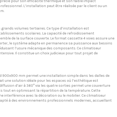
pprécié pour son efficacité thermique et son faible impact
essionnel. L’installation peut être réalisée par le client ou un
om.
rands volumes tertiaires. Ce type d’installation est
tablissements scolaires. La capacité de refroidissement
mble de la surface couverte. Le format cassette 4 voies assure une
nverter, le système adapte en permanence sa puissance aux besoins
n réduisant l’usure mécanique des composants. Ce climatiseur
sive. Il constitue un choix judicieux pour tout projet de
d 900x900 mm permet une installation simple dans les dalles de
 fait une solution idéale pour les espaces où l’esthétique est
diffusion d’air à 360° via les quatre sorties permet une couverture
ts tout en optimisant la répartition de la température. Cette
 interférence avec la décoration ou le mobilier. Ce climatiseur
adapté à des environnements professionnels modernes, accueillant