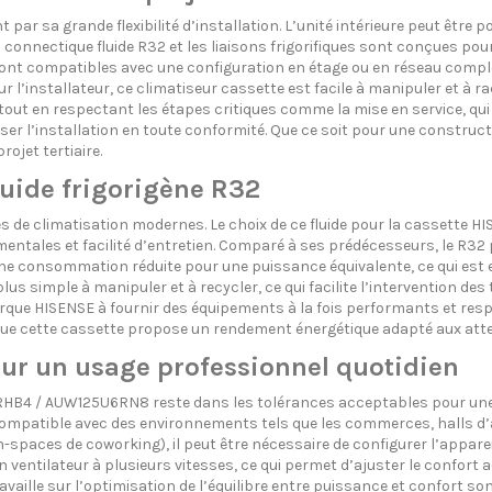
sa grande flexibilité d’installation. L’unité intérieure peut être po
onnectique fluide R32 et les liaisons frigorifiques sont conçues pou
 sont compatibles avec une configuration en étage ou en réseau compl
ur l’installateur, ce climatiseur cassette est facile à manipuler et à rac
 tout en respectant les étapes critiques comme la mise en service, qui
iser l’installation en toute conformité. Que ce soit pour une construc
ojet tertiaire.
luide frigorigène R32
èmes de climatisation modernes. Le choix de ce fluide pour la casset
entales et facilité d’entretien. Comparé à ses prédécesseurs, le R32 
 une consommation réduite pour une puissance équivalente, ce qui est 
 simple à manipuler et à recycler, ce qui facilite l’intervention des 
 marque HISENSE à fournir des équipements à la fois performants et re
 que cette cassette propose un rendement énergétique adapté aux att
ur un usage professionnel quotidien
B4 / AUW125U6RN8 reste dans les tolérances acceptables pour une uti
compatible avec des environnements tels que les commerces, halls d’ac
-spaces de coworking), il peut être nécessaire de configurer l’appareil 
ntilateur à plusieurs vitesses, ce qui permet d’ajuster le confort acou
ille sur l’optimisation de l’équilibre entre puissance et confort sono