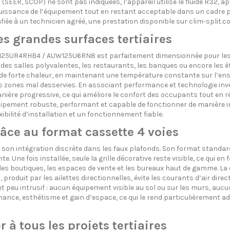
EER, SCOP) ne sont pas indiquées, l’appareil utilise le fluide R32, a
issance de l’équipement tout en restant acceptable dans un cadre prof
fiée à un technicien agréé, une prestation disponible sur clim-split.c
es grandes surfaces tertiaires
UC125UR4RHB4 / AUW125U6RN8 est parfaitement dimensionnée pour les g
es salles polyvalentes, les restaurants, les banques ou encore les é
 forte chaleur, en maintenant une température constante sur l’ense
 les zones mal desservies. En associant performance et technologie i
manière progressive, ce qui améliore le confort des occupants tout e
pement robuste, performant et capable de fonctionner de manière inten
exibilité d’installation et un fonctionnement fiable.
râce au format cassette 4 voies
son intégration discrète dans les faux plafonds. Son format standar
 Une fois installée, seule la grille décorative reste visible, ce qui en
, les boutiques, les espaces de vente et les bureaux haut de gamme. La 
roduit par les ailettes directionnelles, évite les courants d’air direc
u intrusif : aucun équipement visible au sol ou sur les murs, aucune
ance, esthétisme et gain d’espace, ce qui le rend particulièrement 
 à tous les projets tertiaires