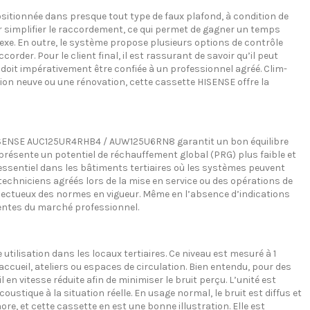
sitionnée dans presque tout type de faux plafond, à condition de
r simplifier le raccordement, ce qui permet de gagner un temps
exe. En outre, le système propose plusieurs options de contrôle
corder. Pour le client final, il est rassurant de savoir qu’il peut
 doit impérativement être confiée à un professionnel agréé. Clim-
tion neuve ou une rénovation, cette cassette HISENSE offre la
te HISENSE AUC125UR4RHB4 / AUW125U6RN8 garantit un bon équilibre
présente un potentiel de réchauffement global (PRG) plus faible et
essentiel dans les bâtiments tertiaires où les systèmes peuvent
techniciens agréés lors de la mise en service ou des opérations de
spectueux des normes en vigueur. Même en l’absence d’indications
entes du marché professionnel.
lisation dans les locaux tertiaires. Ce niveau est mesuré à 1
cueil, ateliers ou espaces de circulation. Bien entendu, pour des
en vitesse réduite afin de minimiser le bruit perçu. L’unité est
stique à la situation réelle. En usage normal, le bruit est diffus et
re, et cette cassette en est une bonne illustration. Elle est