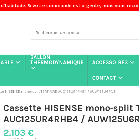
 votre commande est urgente, nous vous recommandons de nous
BALLON
NABLE
THERMODYNAMIQUE
ACCESSOIRES
CONTACT
tte HISENSE mono-split TERTIAIRE AUC125UR4RHB4 / AUW125U6RN8
Cassette HISENSE mono-split 
AUC125UR4RHB4 / AUW125U6
2.103 €