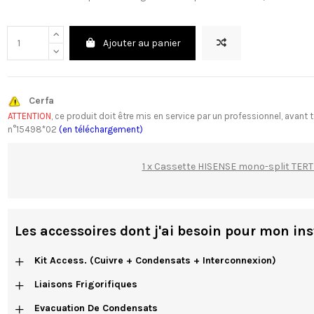
Ajouter au panier
Cerfa
ATTENTION
, ce produit doit être mis en service par un professionnel, av
n°15498*02
(en téléchargement)
1 x Cassette HISENSE mono-split TE
Les accessoires dont j'ai besoin pour mon ins
+
Kit Access. (cuivre + Condensats + Interconnexion)
+
Liaisons Frigorifiques
+
Evacuation De Condensats