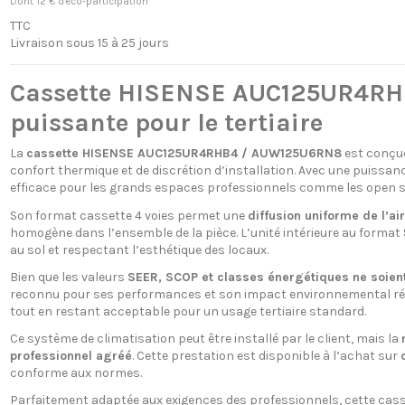
Dont 12 € d'éco-participation
TTC
Livraison sous 15 à 25 jours
Cassette HISENSE AUC125UR4RHB
puissante pour le tertiaire
La
cassette HISENSE AUC125UR4RHB4 / AUW125U6RN8
est conçue
confort thermique et de discrétion d’installation. Avec une puissan
efficace pour les grands espaces professionnels comme les open s
Son format cassette 4 voies permet une
diffusion uniforme de l’air
homogène dans l’ensemble de la pièce. L’unité intérieure au forma
au sol et respectant l’esthétique des locaux.
Bien que les valeurs
SEER, SCOP et classes énergétiques ne soient
reconnu pour ses performances et son impact environnemental réd
tout en restant acceptable pour un usage tertiaire standard.
Ce système de climatisation peut être installé par le client, mais la
professionnel agréé
. Cette prestation est disponible à l’achat sur
conforme aux normes.
Parfaitement adaptée aux exigences des professionnels, cette casset