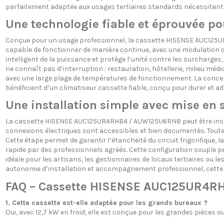
parfaitement adaptée aux usages tertiaires standards nécessitant 
Une technologie fiable et éprouvée po
Conçue pour un usage professionnel, la cassette HISENSE AUC125U
capable de fonctionner de manière continue, avec une modulation 
intelligent de la puissance et protège l’unité contre les surcharges
ne connaît pas d’interruption : restauration, hôtellerie, milieu mé
avec une large plage de températures de fonctionnement. La concep
bénéficient d’un climatiseur cassette fiable, conçu pour durer et ad
Une installation simple avec mise en 
La cassette HISENSE AUC125UR4RHB4 / AUW125U6RN8 peut être install
connexions électriques sont accessibles et bien documentés. Toutefo
Cette étape permet de garantir l’étanchéité du circuit frigorifique,
rapide par des professionnels agréés. Cette configuration souple p
idéale pour les artisans, les gestionnaires de locaux tertiaires ou
autonomie d’installation et accompagnement professionnel, cette ca
FAQ – Cassette HISENSE AUC125UR4
1. Cette cassette est-elle adaptée pour les grands bureaux ?
Oui, avec 12,7 kW en froid, elle est conçue pour les grandes pièces ou