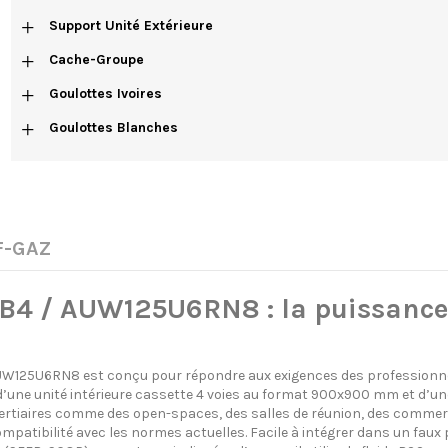
+
Support Unité Extérieure
+
Cache-Groupe
+
Goulottes Ivoires
+
Goulottes Blanches
 F-GAZ
 / AUW125U6RN8 : la puissance d
W125U6RN8 est conçu pour répondre aux exigences des professionnel
d’une unité intérieure cassette 4 voies au format 900x900 mm et d’une
 tertiaires comme des open-spaces, des salles de réunion, des comme
patibilité avec les normes actuelles. Facile à intégrer dans un faux pl