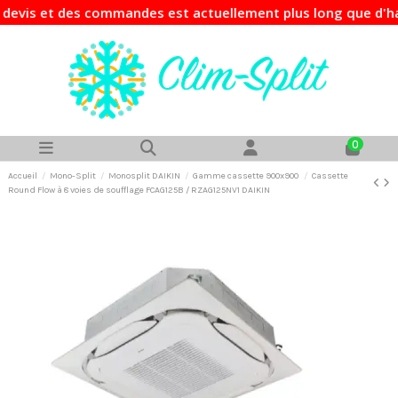
is et des commandes est actuellement plus long que d'habit
0
Accueil
Mono-Split
Monosplit DAIKIN
Gamme cassette 900x900
Cassette
Round Flow à 8 voies de soufflage FCAG125B / RZAG125NV1 DAIKIN