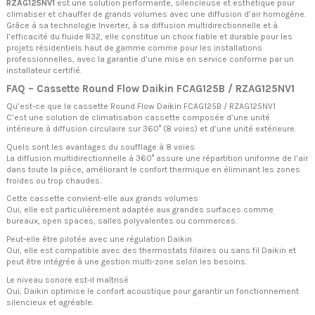
RZAG125NV1
est une solution performante, silencieuse et esthétique pour
climatiser et chauffer de grands volumes avec une diffusion d’air homogène.
Grâce à sa technologie Inverter, à sa diffusion multidirectionnelle et à
l’efficacité du fluide R32, elle constitue un choix fiable et durable pour les
projets résidentiels haut de gamme comme pour les installations
professionnelles, avec la garantie d’une mise en service conforme par un
installateur certifié.
FAQ – Cassette Round Flow Daikin FCAG125B / RZAG125NV1
Qu’est-ce que la cassette Round Flow Daikin FCAG125B / RZAG125NV1
C’est une solution de climatisation cassette composée d’une unité
intérieure à diffusion circulaire sur 360° (8 voies) et d’une unité extérieure.
Quels sont les avantages du soufflage à 8 voies
La diffusion multidirectionnelle à 360° assure une répartition uniforme de l’air
dans toute la pièce, améliorant le confort thermique en éliminant les zones
froides ou trop chaudes.
Cette cassette convient-elle aux grands volumes
Oui, elle est particulièrement adaptée aux grandes surfaces comme
bureaux, open spaces, salles polyvalentes ou commerces.
Peut-elle être pilotée avec une régulation Daikin
Oui, elle est compatible avec des thermostats filaires ou sans fil Daikin et
peut être intégrée à une gestion multi-zone selon les besoins.
Le niveau sonore est-il maîtrisé
Oui, Daikin optimise le confort acoustique pour garantir un fonctionnement
silencieux et agréable.