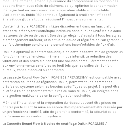
moduler automatiquement la puissance du compresseur en fonction des
besoins thermiques réels du bâtiment, ce qui optimise la consommation
d’énergie tout en maintenant une température stable et confortable.
L’utilisation du fluide R32 contribue également à améliorer l’efficacité
énergétique globale tout en réduisant l’impact environnemental.
L’unité intérieure FCAG125B s’intègre discrètement dans un faux plafond
standard, préservant l’esthétique intérieure sans aucune unité visible dans
les zones de vie ou de travail. Son design élégant s’adapte à tous les styles
d’aménagement intérieur, et la diffusion douce et régulière de l’air garantit un
confort thermique continu sans sensations inconfortables de flux d’air.
Daikin a optimisé le confort acoustique de cette cassette afin de garantir un
fonctionnement silencieux, même en mode intensif. La réduction des
vibrations et des bruits d’air en fait une solution particulièrement adaptée
aux environnements sensibles au bruit tels que les salles de réunion,
bureaux, zones d’accueil ou chambres.
La cassette Round Flow Daikin FCAG125B / RZAG125NV1 est compatible avec
différentes solutions de régulation Daikin, permettant une commande
précise du système selon les besoins spécifiques du projet. Elle peut être
pilotée à l’aide de thermostats filaires ou sans fil Daikin, ou intégrée dans
une gestion multi-zone selon la configuration souhaitée.
Même si l’installation et la préparation du réseau peuvent être prises en
charge par le client,
la mise en service doit impérativement être réalisée par
un professionnel certifié
, afin de garantir la conformité, la sécurité et les
performances optimales du système.
La
Cassette Round Flow à 8 voies de soufflage Daikin FCAG125B /