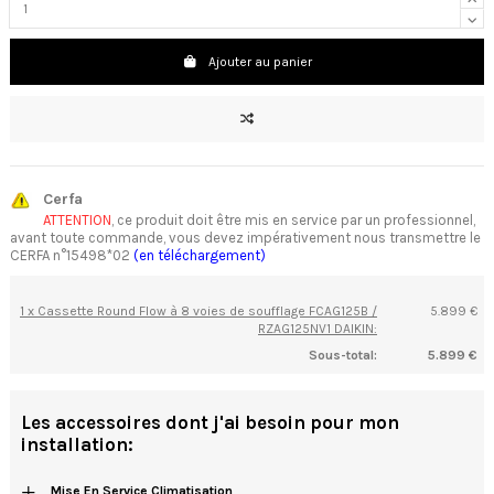
Ajouter au panier
Cerfa
ATTENTION
, ce produit doit être mis en service par un professionnel,
avant toute commande, vous devez impérativement nous transmettre le
CERFA n°15498*02
(en téléchargement)
1 x Cassette Round Flow à 8 voies de soufflage FCAG125B /
5.899 €
RZAG125NV1 DAIKIN:
Sous-total:
5.899 €
Les accessoires dont j'ai besoin pour mon
installation:
+
Mise En Service Climatisation