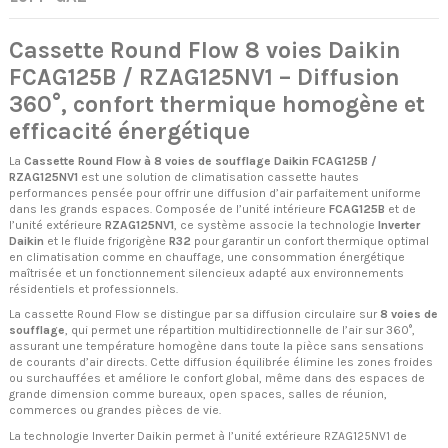
Cassette Round Flow 8 voies Daikin
FCAG125B / RZAG125NV1 – Diffusion
360°, confort thermique homogène et
efficacité énergétique
La
Cassette Round Flow à 8 voies de soufflage Daikin FCAG125B /
RZAG125NV1
est une solution de climatisation cassette hautes
performances pensée pour offrir une diffusion d’air parfaitement uniforme
dans les grands espaces. Composée de l’unité intérieure
FCAG125B
et de
l’unité extérieure
RZAG125NV1
, ce système associe la technologie
Inverter
Daikin
et le fluide frigorigène
R32
pour garantir un confort thermique optimal
en climatisation comme en chauffage, une consommation énergétique
maîtrisée et un fonctionnement silencieux adapté aux environnements
résidentiels et professionnels.
La cassette Round Flow se distingue par sa diffusion circulaire sur
8 voies de
soufflage
, qui permet une répartition multidirectionnelle de l’air sur 360°,
assurant une température homogène dans toute la pièce sans sensations
de courants d’air directs. Cette diffusion équilibrée élimine les zones froides
ou surchauffées et améliore le confort global, même dans des espaces de
grande dimension comme bureaux, open spaces, salles de réunion,
commerces ou grandes pièces de vie.
La technologie Inverter Daikin permet à l’unité extérieure RZAG125NV1 de