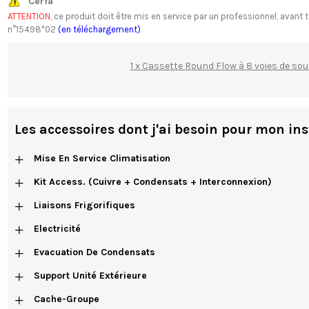
Cerfa
ATTENTION
, ce produit doit être mis en service par un professionnel, av
n°15498*02
(en téléchargement)
1 x Cassette Round Flow à 8 voies de so
Les accessoires dont j'ai besoin pour mon ins
+
Mise En Service Climatisation
+
Kit Access. (cuivre + Condensats + Interconnexion)
+
Liaisons Frigorifiques
+
Electricité
+
Evacuation De Condensats
+
Support Unité Extérieure
+
Cache-Groupe