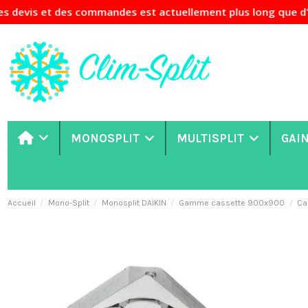
t des commandes est actuellement plus long que d'habitude. 
MONOSPLIT
MULTISPLIT
GAI
Accueil
Mono-Split
Monosplit DAIKIN
Gamme cassette 900x900
Ca