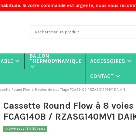
Si votre commande est urgente, nous vous recommandons de no
BALLON
NABLE
THERMODYNAMIQUE
ACCESSOIRES
CONTACT
ssette Round Flow à 8 voies de soufflage FCAG140B / RZASG140MV1 DAIKIN
Cassette Round Flow à 8 voies 
FCAG140B / RZASG140MV1 DAI
Livré sous 15 à 30 jours