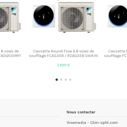
8 voies de
Cassette Round Flow à 8 voies de
Cassette 
RZASG100MY1
soufflage FCAG35B / RZAG35B DAIKIN
soufflage F
2 699 €
Nous contacter
Vivamedia - Clim-split.com