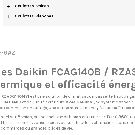
+
Goulottes Ivoires
+
Goulottes Blanches
 F-GAZ
ies Daikin FCAG140B / RZA
hermique et efficacité éner
 / RZASG140MV1
est une solution de climatisation cassette haut de g
e
FCAG140B
et de l’unité extérieure
RZASG140MV1
, ce système associe
ion comme en chauffage, une consommation énergétique maîtrisée et 
onnel sur
8 voies
, qui permet une diffusion circulaire de l’air à
360°
, a
quilibrée élimine les zones froides ou surchauffées et améliore cons
, commerces ou grandes pièces de vie.