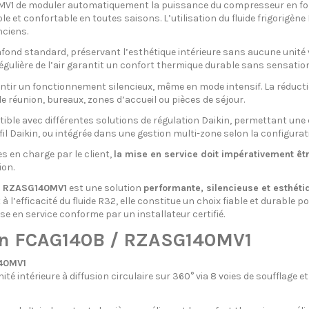
40MV1 de moduler automatiquement la puissance du compresseur en fon
 confortable en toutes saisons. L’utilisation du fluide frigorigène 
ciens.
fond standard, préservant l’esthétique intérieure sans aucune unité vi
égulière de l’air garantit un confort thermique durable sans sensation
ntir un fonctionnement silencieux, même en mode intensif. La réduction
e réunion, bureaux, zones d’accueil ou pièces de séjour.
ble avec différentes solutions de régulation Daikin, permettant un
s fil Daikin, ou intégrée dans une gestion multi-zone selon la configura
s en charge par le client,
la mise en service doit impérativement êtr
ion.
 / RZASG140MV1
est une solution
performante, silencieuse et esthéti
t à l’efficacité du fluide R32, elle constitue un choix fiable et durab
se en service conforme par un installateur certifié.
in FCAG140B / RZASG140MV1
140MV1
é intérieure à diffusion circulaire sur 360° via 8 voies de soufflage et