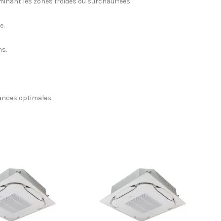
iminant les zones froides ou surchauffées.
e.
ns.
mances optimales.