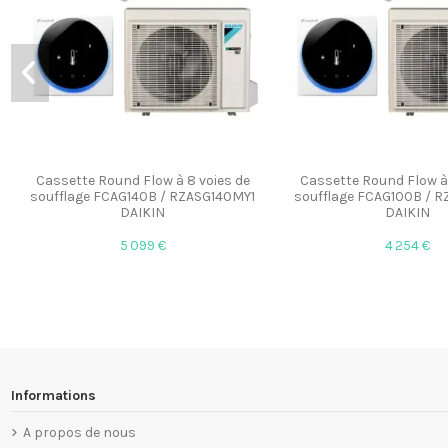
Cassette Round Flow à 8 voies de
Cassette Round Flow à 
soufflage FCAG140B / RZASG140MY1
soufflage FCAG100B / 
DAIKIN
DAIKIN
5 099 €
4 254 €
Informations
A propos de nous