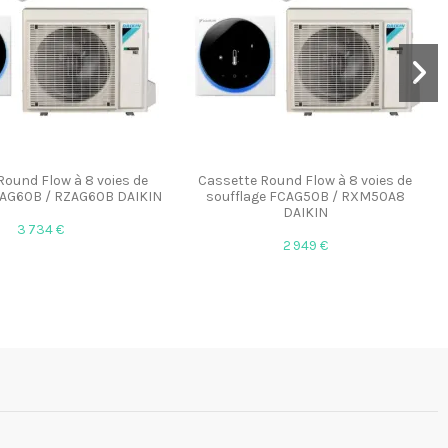
Round Flow à 8 voies de
Cassette Round Flow à 8 voies de
CAG60B / RZAG60B DAIKIN
soufflage FCAG50B / RXM50A8
DAIKIN
3 734 €
2 949 €