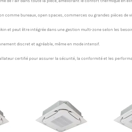
rme de l’air dans toute la pièce, améliorant le confort thermique en él
sion comme bureaux, open spaces, commerces ou grandes pièces de vi
ikin et peut être intégrée dans une gestion multi-zone selon les besoi
onnement discret et agréable, même en mode intensif.
allateur certifié pour assurer la sécurité, la conformité et les perfor