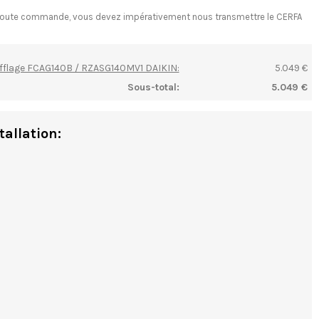
ant toute commande, vous devez impérativement nous transmettre le CERFA
ufflage FCAG140B / RZASG140MV1 DAIKIN:
5.049 €
Sous-total:
5.049 €
tallation: