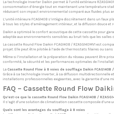
La technologie Inverter Daikin permet à l’unité extérieure RZASG1
consommation d’énergie tout en maintenant une température stable et
réduisant son impact environnemental comparé aux fluides plus an
L’unité intérieure FCAG140B s’intègre discrètement dans un faux pla
à tous les styles d’aménagement intérieur, et la diffusion douce et r
Daikin a optimisé le confort acoustique de cette cassette pour gara
adaptée aux environnements sensibles au bruit tels que les salles d
La cassette Round Flow Daikin FCAG140B / RZASG140MV1 est compati
projet. Elle peut être pilotée à l’aide de thermostats filaires ou san
Même si l’installation et la préparation du réseau peuvent être prise
conformité, la sécurité et les performances optimales de l’installat
La
Cassette Round Flow à 8 voies de soufflage Daikin FCAG140B
Grâce à sa technologie Inverter, à sa diffusion multidirectionnelle e
installations professionnelles exigeantes, avec la garantie d’une mi
FAQ – Cassette Round Flow Daik
Qu’est-ce que la cassette Round Flow Daikin FCAG140B / RZASG
Il s’agit d’une solution de climatisation cassette composée d’une unit
Quels sont les avantages du soufflage à 8 voies