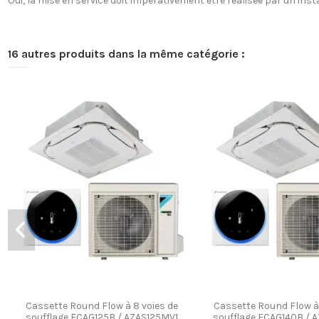
Oui, la mise en service doit impérativement être réalisée par un instal
16 autres produits dans la même catégorie :
Cassette Round Flow à 8 voies de
Cassette Round Flow à 
soufflage FCAG125B / AZAS125MV1
soufflage FCAG140B / 