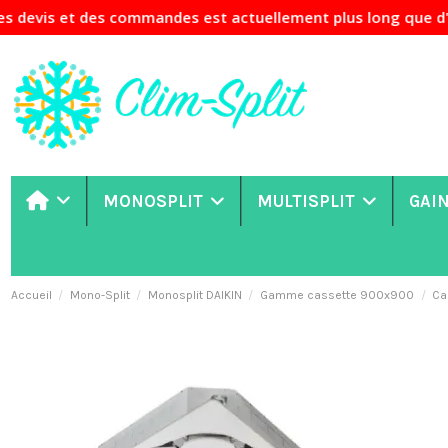
 des commandes est actuellement plus long que d'habitude. S
MONOSPLIT
MULTISPLIT
GAI
Accueil
Mono-Split
Monosplit DAIKIN
Gamme cassette 900x900
Ca