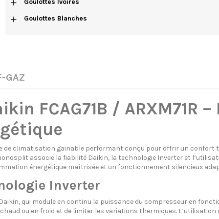
+
Goulottes Ivoires
+
Goulottes Blanches
 F-GAZ
aikin FCAG71B / ARXM71R – 
rgétique
e de climatisation gainable performant conçu pour offrir un confort
nosplit associe la fiabilité Daikin, la technologie Inverter et l’utilis
mation énergétique maîtrisée et un fonctionnement silencieux adapt
ologie Inverter
Daikin, qui module en continu la puissance du compresseur en fonction
ud ou en froid et de limiter les variations thermiques. L’utilisation