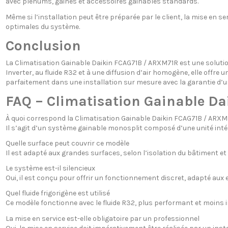
avec plénums, gaines et accessoires gainables standards.
Même si l’installation peut être préparée par le client, la mise en se
optimales du système.
Conclusion
La Climatisation Gainable Daikin FCAG71B / ARXM71R est une solutio
Inverter, au fluide R32 et à une diffusion d’air homogène, elle offre 
parfaitement dans une installation sur mesure avec la garantie d’u
FAQ – Climatisation Gainable D
À quoi correspond la Climatisation Gainable Daikin FCAG71B / ARXM
Il s’agit d’un système gainable monosplit composé d’une unité inté
Quelle surface peut couvrir ce modèle
Il est adapté aux grandes surfaces, selon l’isolation du bâtiment et
Le système est-il silencieux
Oui, il est conçu pour offrir un fonctionnement discret, adapté aux
Quel fluide frigorigène est utilisé
Ce modèle fonctionne avec le fluide R32, plus performant et moins
La mise en service est-elle obligatoire par un professionnel