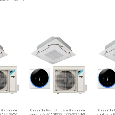
lateur certifié.
8 voies de
Cassette Round Flow à 8 voies de
Cassette 
AZAS140MV1
soufflage FCAG125B / RZAG125NV1
soufflage 