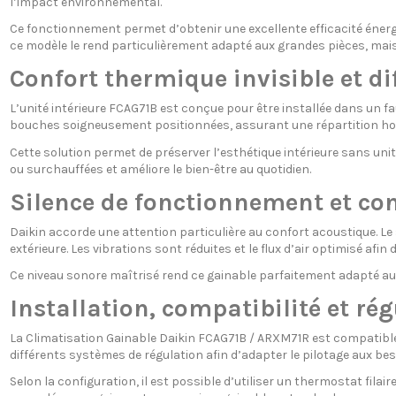
l’impact environnemental.
Ce fonctionnement permet d’obtenir une excellente efficacité éner
ce modèle le rend particulièrement adapté aux grandes pièces, mai
Confort thermique invisible et 
L’unité intérieure FCAG71B est conçue pour être installée dans un fa
bouches soigneusement positionnées, assurant une répartition ho
Cette solution permet de préserver l’esthétique intérieure sans unité
ou surchauffées et améliore le bien-être au quotidien.
Silence de fonctionnement et co
Daikin accorde une attention particulière au confort acoustique. Le
extérieure. Les vibrations sont réduites et le flux d’air optimisé af
Ce niveau sonore maîtrisé rend ce gainable parfaitement adapté aux
Installation, compatibilité et ré
La Climatisation Gainable Daikin FCAG71B / ARXM71R est compatible a
différents systèmes de régulation afin d’adapter le pilotage aux beso
Selon la configuration, il est possible d’utiliser un thermostat fila