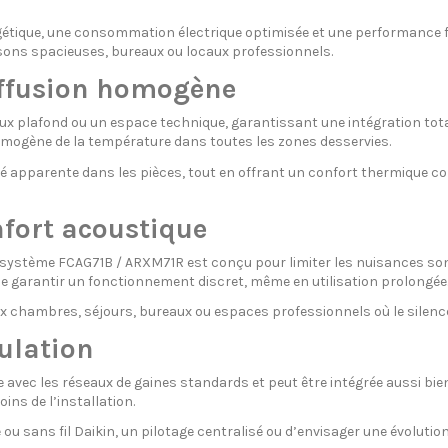
gétique, une consommation électrique optimisée et une performance f
sons spacieuses, bureaux ou locaux professionnels.
diffusion homogène
ux plafond ou un espace technique, garantissant une intégration totale
mogène de la température dans toutes les zones desservies.
 apparente dans les pièces, tout en offrant un confort thermique const
nfort acoustique
 système FCAG71B / ARXM71R est conçu pour limiter les nuisances sonore
in de garantir un fonctionnement discret, même en utilisation prolongée
 chambres, séjours, bureaux ou espaces professionnels où le silence e
gulation
vec les réseaux de gaines standards et peut être intégrée aussi bien 
ins de l’installation.
ire ou sans fil Daikin, un pilotage centralisé ou d’envisager une évolu