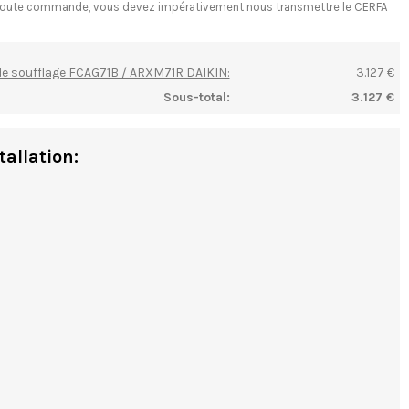
ant toute commande, vous devez impérativement nous transmettre le CERFA
 de soufflage FCAG71B / ARXM71R DAIKIN:
3.127 €
Sous-total:
3.127 €
tallation: