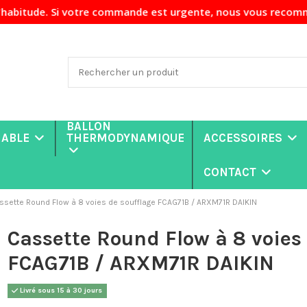
i votre commande est urgente, nous vous recommandons de no
BALLON
NABLE
THERMODYNAMIQUE
ACCESSOIRES
CONTACT
ssette Round Flow à 8 voies de soufflage FCAG71B / ARXM71R DAIKIN
Cassette Round Flow à 8 voies 
FCAG71B / ARXM71R DAIKIN
Livré sous 15 à 30 jours