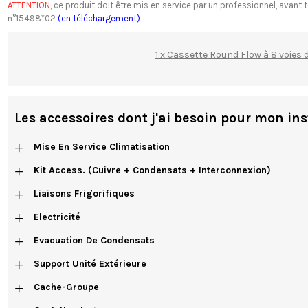
ATTENTION
, ce produit doit être mis en service par un professionnel, av
n°15498*02
(en téléchargement)
1 x Cassette Round Flow à 8 voies
Les accessoires dont j'ai besoin pour mon ins
+
Mise En Service Climatisation
+
Kit Access. (cuivre + Condensats + Interconnexion)
+
Liaisons Frigorifiques
+
Electricité
+
Evacuation De Condensats
+
Support Unité Extérieure
+
Cache-Groupe