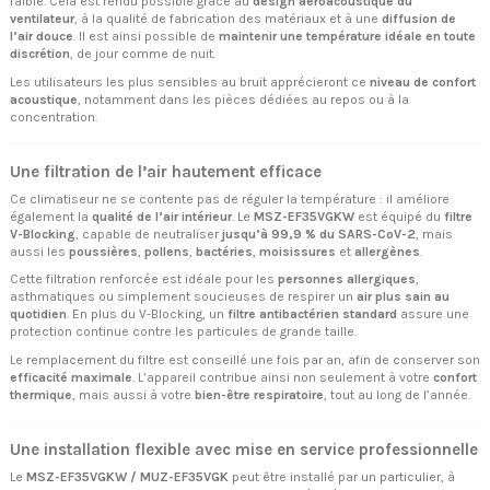
faible. Cela est rendu possible grâce au
design aéroacoustique du
ventilateur
, à la qualité de fabrication des matériaux et à une
diffusion de
l’air douce
. Il est ainsi possible de
maintenir une température idéale en toute
discrétion
, de jour comme de nuit.
Les utilisateurs les plus sensibles au bruit apprécieront ce
niveau de confort
acoustique
, notamment dans les pièces dédiées au repos ou à la
concentration.
Une filtration de l’air hautement efficace
Ce climatiseur ne se contente pas de réguler la température : il améliore
également la
qualité de l’air intérieur
. Le
MSZ-EF35VGKW
est équipé du
filtre
V-Blocking
, capable de neutraliser
jusqu’à 99,9 % du SARS-CoV-2
, mais
aussi les
poussières
,
pollens
,
bactéries
,
moisissures
et
allergènes
.
Cette filtration renforcée est idéale pour les
personnes allergiques
,
asthmatiques ou simplement soucieuses de respirer un
air plus sain au
quotidien
. En plus du V-Blocking, un
filtre antibactérien standard
assure une
protection continue contre les particules de grande taille.
Le remplacement du filtre est conseillé une fois par an, afin de conserver son
efficacité maximale
. L’appareil contribue ainsi non seulement à votre
confort
thermique
, mais aussi à votre
bien-être respiratoire
, tout au long de l’année.
Une installation flexible avec mise en service professionnelle
Le
MSZ-EF35VGKW / MUZ-EF35VGK
peut être installé par un particulier, à