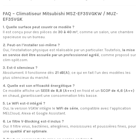
FAQ – Climatiseur Mitsubishi MSZ-EF35VGKW / MUZ-
EF35VGK
1. Quelle surface peut couvrir ce modèle ?
Il est conçu pour des pièces de
30 à 40 m²
, comme un salon, une chambre
spacieuse ou un bureau.
2. Peut-on l’installer soi-même ?
Oui, l’installation physique est réalisable par un particulier. Toutefois,
la mise
en service doit être assurée par un professionnel agréé
, comme proposé sur
clim-split.com.
3. Est-il silencieux ?
Absolument. Il fonctionne dès
21 dB(A)
, ce qui en fait l’un des modèles les
plus silencieux du marché.
4. Quelle est son efficacité énergétique ?
Ce modèle affiche un
SEER de 8,8 (A+++)
en froid et un
SCOP de 4,6 (A++)
en chaud, garantissant une consommation très basse.
5. Le WiFi est-il intégré ?
Oui, la version VGKW intègre le
WiFi de série
, compatible avec l’application
MELCloud, Alexa et Google Assistant.
6. Le filtre V-Blocking est-il inclus ?
Oui. Il filtre virus, bactéries, allergènes, moisissures et poussières fines, pour
une
qualité d’air optimale
.