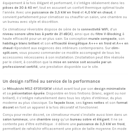
équipement à la fois élégant et performant, il s’intègre idéalement dans les
pièces de 30 à 40 m²
, tout en assurant un confort thermique optimal toute
l’année. Avec une
puissance de 3,5 kW en froid
et
4,0 kW en chaud
, il
convient parfaitement pour climatiser ou chauffer un salon, une chambre ou
un bureau avec style et discrétion.
Ce climatiseur réversible dispose de série de la
connectivité WiFi
, d’un
niveau sonore ultra bas à partir de 21 dB(A)
, ainsi que du
filtre V-Blocking
à
haute efficacité pour un air plus sain. Sa conception
murale compacte
, son
habillage blanc brillant
et son
efficacité énergétique A+++ en froid et A++ en
chaud
répondent aux exigences des intérieurs contemporains. Sur
clim-
split.com
, vous pouvez commander ce modèle accompagné de tous les
accessoires nécessaires à son installation. L'installation peut être réalisée
par le client, à condition que la
mise en service soit assurée par un
professionnel certifié
, une prestation disponible sur le site.
Un design raffiné au service de la performance
Le
Mitsubishi MSZ-EF35VGKW
séduit avant tout par son
design minimaliste
et sa
présentation épurée
. Disponible en trois finitions (blanc, argent ou noir
brillant), il s’intègre naturellement dans tous les styles d’intérieur, du plus
moderne au plus classique. Sa
façade lisse
, ses
lignes nettes
et son
format
discret
en font un appareil à la fois décoratif et fonctionnel.
Conçu pour rester discret, ce climatiseur mural s’installe aussi bien dans un
salon lumineux
, une
chambre cosy
qu’un
bureau sobre et élégant
. Il ne se
contente pas d’être esthétique : il délivre une
puissance de 3,5 kW en froid
,
permettant de rafraîchir efficacement une pièce de taille moyenne. En mode