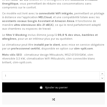
énergétique
, vous permettant de réduire vos consommations sans
compromis sur le confort.
Ce modèle est livré avec la
connectivité WiFi intégrée
, permettant un pilotage
à distance via l’application
MELCloud
, et une compatibilité totale avec les
assistants vocaux Google Assistant et Amazon Alexa
. Il fonctionne de
manière
ultra silencieuse dès 21 dB(A)
, ce qui le rend parfaitement adapté
aux chambres ou espaces de travail.
Le
filtre V-Blocking
inclus élimine jusqu’à
99,9 % des virus, bactéries et
allergènes
, pour un air intérieur plus pur au quotidien.
Le climatiseur peut être
installé par le client
, avec mise en service obligatoire
par un
professionnel certifié
, disponible en option sur
clim-split.com
.
Mots-clés SEO
: climatiseur design Mitsubishi, MSZ-EF35VGKW, clim
réversible 3,5 kW, climatisation WiFi Mitsubishi, clim connectée blanc
brillant, clim-split.com.
Ajouter au panier