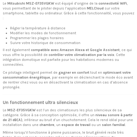
Le
Mitsubishi MSZ-EF35VGKW
est équipé d’origine de la
connectivité WiFi
,
vous permettant de le piloter depuis l’application
MELCloud
sur votre
smartphone, tablette ou ordinateur. Grâce à cette fonctionnalité, vous pouvez
:
Régler la température à distance
Modifier les modes de fonctionnement
Programmer les plages horaires
Suivre votre historique de consommation
Il est également
compatible avec Amazon Alexa et Google Assistant
, ce qui
vous offre la possibilité de
contrôler votre climatisation par la voix
. Cette
intégration domotique est parfaite pour les habitations modernes ou
connectées.
Ce pilotage intelligent permet de
gagner en confort
tout en
optimisant votre
consommation énergétique
, par exemple en déclenchant le mode éco avant
de rentrer chez vous ou en désactivant la climatisation en cas d’absence
prolongée.
Un fonctionnement ultra silencieux
Le
MSZ-EF35VGKW
est l’un des climatiseurs les plus silencieux de sa
catégorie. Grâce à sa conception optimisée, il offre un
niveau sonore à partir
de 21 dB(A)
, inférieur au bruit d’un chuchotement. Cela le rend idéal pour une
installation dans une
chambre
, un
espace de travail
ou un
salon familial
.
Même lorsqu’il fonctionne à pleine puissance, le bruit généré reste très