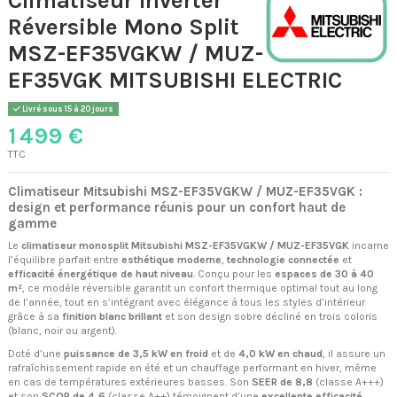
Réversible Mono Split
MSZ-EF35VGKW / MUZ-
EF35VGK MITSUBISHI ELECTRIC
Livré sous 15 à 20 jours
1 499 €
TTC
Climatiseur Mitsubishi MSZ-EF35VGKW / MUZ-EF35VGK :
design et performance réunis pour un confort haut de
gamme
Le
climatiseur monosplit Mitsubishi MSZ-EF35VGKW / MUZ-EF35VGK
incarne
l’équilibre parfait entre
esthétique moderne
,
technologie connectée
et
efficacité énergétique de haut niveau
. Conçu pour les
espaces de 30 à 40
m²
, ce modèle réversible garantit un confort thermique optimal tout au long
de l’année, tout en s’intégrant avec élégance à tous les styles d’intérieur
grâce à sa
finition blanc brillant
et son design sobre décliné en trois coloris
(blanc, noir ou argent).
Doté d’une
puissance de 3,5 kW en froid
et de
4,0 kW en chaud
, il assure un
rafraîchissement rapide en été et un chauffage performant en hiver, même
en cas de températures extérieures basses. Son
SEER de 8,8
(classe A+++)
et son
SCOP de 4,6
(classe A++) témoignent d’une
excellente efficacité