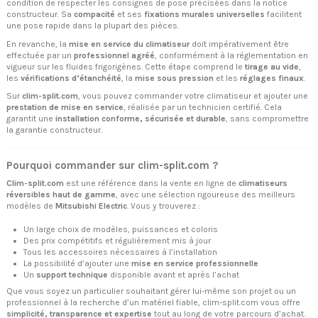
condition de respecter les consignes de pose précisées dans la notice
constructeur. Sa
compacité
et ses
fixations murales universelles
facilitent
une pose rapide dans la plupart des pièces.
En revanche, la
mise en service du climatiseur
doit impérativement être
effectuée par un
professionnel agréé
, conformément à la réglementation en
vigueur sur les fluides frigorigènes. Cette étape comprend le
tirage au vide
,
les
vérifications d’étanchéité
, la
mise sous pression
et les
réglages finaux
.
Sur
clim-split.com
, vous pouvez commander votre climatiseur et ajouter une
prestation de mise en service
, réalisée par un technicien certifié. Cela
garantit une
installation conforme, sécurisée et durable
, sans compromettre
la garantie constructeur.
Pourquoi commander sur clim-split.com ?
Clim-split.com
est une référence dans la vente en ligne de
climatiseurs
réversibles haut de gamme
, avec une sélection rigoureuse des meilleurs
modèles de
Mitsubishi Electric
. Vous y trouverez :
Un large choix de modèles, puissances et coloris
Des prix compétitifs et régulièrement mis à jour
Tous les accessoires nécessaires à l’installation
La possibilité d’ajouter une
mise en service professionnelle
Un
support technique
disponible avant et après l’achat
Que vous soyez un particulier souhaitant gérer lui-même son projet ou un
professionnel à la recherche d’un matériel fiable, clim-split.com vous offre
simplicité, transparence et expertise
tout au long de votre parcours d’achat.