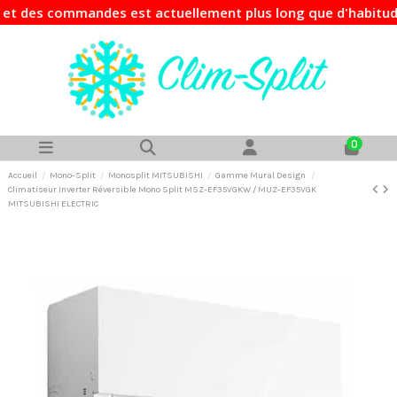
des commandes est actuellement plus long que d'habitude. Si
0
Accueil
Mono-Split
Monosplit MITSUBISHI
Gamme Mural Design
Climatiseur Inverter Réversible Mono Split MSZ-EF35VGKW / MUZ-EF35VGK
MITSUBISHI ELECTRIC