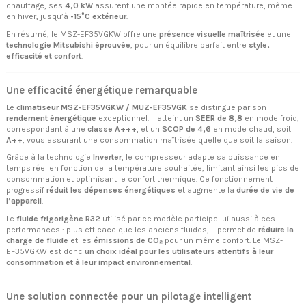
chauffage, ses
4,0 kW
assurent une montée rapide en température, même
en hiver, jusqu’à
-15°C extérieur
.
En résumé, le MSZ-EF35VGKW offre une
présence visuelle maîtrisée
et une
technologie Mitsubishi éprouvée
, pour un équilibre parfait entre
style,
efficacité et confort
.
Une efficacité énergétique remarquable
Le
climatiseur MSZ-EF35VGKW / MUZ-EF35VGK
se distingue par son
rendement énergétique
exceptionnel. Il atteint un
SEER de 8,8
en mode froid,
correspondant à une
classe A+++
, et un
SCOP de 4,6
en mode chaud, soit
A++
, vous assurant une consommation maîtrisée quelle que soit la saison.
Grâce à la technologie
Inverter
, le compresseur adapte sa puissance en
temps réel en fonction de la température souhaitée, limitant ainsi les pics de
consommation et optimisant le confort thermique. Ce fonctionnement
progressif
réduit les dépenses énergétiques
et augmente la
durée de vie de
l’appareil
.
Le
fluide frigorigène R32
utilisé par ce modèle participe lui aussi à ces
performances : plus efficace que les anciens fluides, il permet de
réduire la
charge de fluide
et les
émissions de CO₂
pour un même confort. Le MSZ-
EF35VGKW est donc
un choix idéal pour les utilisateurs attentifs à leur
consommation et à leur impact environnemental
.
Une solution connectée pour un pilotage intelligent