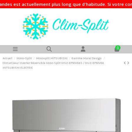
t actuellement plus long que d'habitude. Si votre commande 
0
Accueil
Mono-Split
Monosplit MITSUBISHI
Gamme Mural Design
Climatiseur Inverter Réversible Mono Split MSZ-EF50VGKS / MUZ-EF50VGK
MITSUBISHI ELECTRIC