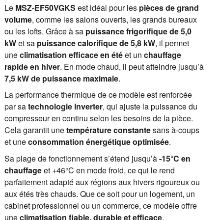
Le
MSZ-EF50VGKS
est idéal pour les
pièces de grand
volume
, comme les salons ouverts, les grands bureaux
ou les lofts. Grâce à sa
puissance frigorifique de 5,0
kW
et sa
puissance calorifique de 5,8 kW
, il permet
une
climatisation efficace en été
et un
chauffage
rapide en hiver
. En mode chaud, il peut atteindre jusqu’à
7,5 kW de puissance maximale
.
La performance thermique de ce modèle est renforcée
par sa
technologie Inverter
, qui ajuste la puissance du
compresseur en continu selon les besoins de la pièce.
Cela garantit une
température constante
sans à-coups
et une
consommation énergétique optimisée
.
Sa plage de fonctionnement s’étend jusqu’à
-15°C en
chauffage
et +46°C en mode froid, ce qui le rend
parfaitement adapté aux régions aux hivers rigoureux ou
aux étés très chauds. Que ce soit pour un logement, un
cabinet professionnel ou un commerce, ce modèle offre
une
climatisation fiable, durable et efficace
.