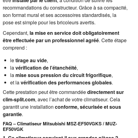
être
installé par le client
, à condition de suivre les
recommandations du constructeur. Grâce à sa compacité,
son format mural et ses accessoires standardisés, la
pose est simple pour les bricoleurs avertis.
Cependant,
la mise en service doit obligatoirement
être effectuée par un professionnel agréé
. Cette étape
comprend :
le
tirage au vide
,
la
vérification de l’étanchéité
,
la
mise sous pression du circuit frigorifique
,
et la
vérification des performances globales
.
Cette prestation peut être commandée
directement sur
clim-split.com
, avec l’achat de votre climatiseur. Cela
garantit une installation
conforme, sécurisée et sous
garantie
.
FAQ – Climatiseur Mitsubishi MSZ-EF50VGKS / MUZ-
EF50VGK
1. Ce climatiseur convient-il aux grandes pièces ?