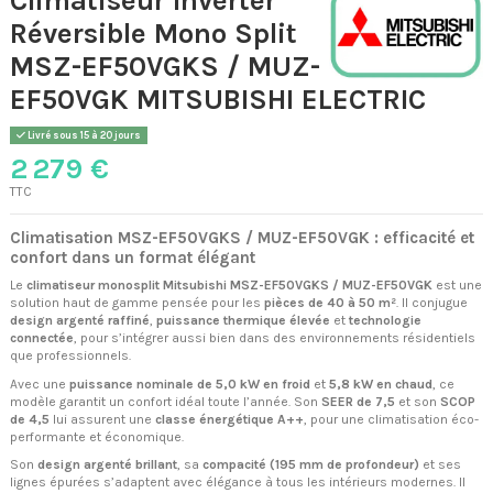
Réversible Mono Split
MSZ-EF50VGKS / MUZ-
EF50VGK MITSUBISHI ELECTRIC
Livré sous 15 à 20 jours
2 279 €
TTC
Climatisation MSZ-EF50VGKS / MUZ-EF50VGK : efficacité et
confort dans un format élégant
Le
climatiseur monosplit Mitsubishi MSZ-EF50VGKS / MUZ-EF50VGK
est une
solution haut de gamme pensée pour les
pièces de 40 à 50 m²
. Il conjugue
design argenté raffiné
,
puissance thermique élevée
et
technologie
connectée
, pour s’intégrer aussi bien dans des environnements résidentiels
que professionnels.
Avec une
puissance nominale de 5,0 kW en froid
et
5,8 kW en chaud
, ce
modèle garantit un confort idéal toute l’année. Son
SEER de 7,5
et son
SCOP
de 4,5
lui assurent une
classe énergétique A++
, pour une climatisation éco-
performante et économique.
Son
design argenté brillant
, sa
compacité (195 mm de profondeur)
et ses
lignes épurées s’adaptent avec élégance à tous les intérieurs modernes. Il