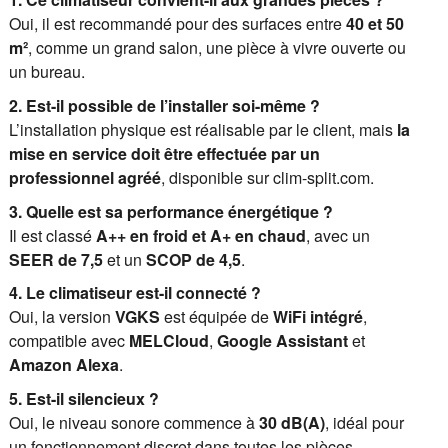
Oui, il est recommandé pour des surfaces entre
40 et 50
m²
, comme un grand salon, une pièce à vivre ouverte ou
un bureau.
2. Est-il possible de l’installer soi-même ?
L’installation physique est réalisable par le client, mais
la
mise en service doit être effectuée par un
professionnel agréé
, disponible sur clim-split.com.
3. Quelle est sa performance énergétique ?
Il est classé
A++ en froid et A+ en chaud
, avec un
SEER de 7,5
et un
SCOP de 4,5
.
4. Le climatiseur est-il connecté ?
Oui, la version
VGKS
est équipée de
WiFi intégré
,
compatible avec
MELCloud
,
Google Assistant
et
Amazon Alexa
.
5. Est-il silencieux ?
Oui, le niveau sonore commence à
30 dB(A)
, idéal pour
un fonctionnement discret dans toutes les pièces.