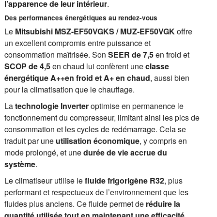
l’apparence de leur intérieur
.
Des performances énergétiques au rendez-vous
Le
Mitsubishi MSZ-EF50VGKS / MUZ-EF50VGK
offre
un excellent compromis entre puissance et
consommation maîtrisée. Son
SEER de 7,5
en froid et
SCOP de 4,5
en chaud lui confèrent une
classe
énergétique A++en froid et
A+ en chaud
, aussi bien
pour la climatisation que le chauffage.
La
technologie Inverter
optimise en permanence le
fonctionnement du compresseur, limitant ainsi les pics de
consommation et les cycles de redémarrage. Cela se
traduit par une
utilisation économique
, y compris en
mode prolongé, et une
durée de vie accrue du
système
.
Le climatiseur utilise le
fluide frigorigène R32
, plus
performant et respectueux de l’environnement que les
fluides plus anciens. Ce fluide permet de
réduire la
quantité utilisée tout en maintenant une efficacité