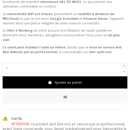
fonctionne de manière
silencieuse dès 30 dB(A)
, ce qui permet une
utilisation confortable en continu.
La
connectivité WiFi est incluse
, permettant un
contrôle à distance via
MELCloud
ou par la voix avec
Google Assistant
et
Amazon Alexa
. L’appareil
devient ainsi une pièce intégrée de votre maison connectée.
Le
filtre V-Blocking
de série assure une filtration de haute qualité en
éliminant virus, bactéries, allergènes et poussières fines pour un
air plus
sain
.
Le client peut installer l’unité lui-même
, tandis que la
mise en service doit
être réalisée par un professionnel
, à commander sur
clim-split.com
.
Ajouter au panier
Cerfa
ATTENTION
, ce produit doit être mis en service par un professionnel,
avant toute commande, vous devez impérativement nous transmettre le