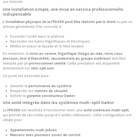
sur mesure.
Une installation simple, une mise en service professionnelle
indispensable
L’installation physique de la FFA25A peut être réalisée par le client
ou par un
artisan généraliste. Elle consiste à :
Encaster l’unité dans le plafond
Raccorder les tubes frigorifiques et électriques
Mettre en place la façade et le filtre lavable
En revanche, la
mise en service frigorifique (tirage au vide, mise sous
pression, test d’étanchéité, raccordement au groupe extérieur)
doit être
réalisée par un
professionnel certifié
. Cette prestation est disponible
directement sur
clim-splt.com
.
Ce point est essentiel pour :
Garantir la
performance du système
Respecter les
normes de sécurité
Activer la
garantie constructeur Daikin
Une unité intégrée dans les systèmes multi-split Daikin
La
FFA25A
est destinée à fonctionner avec une
unité extérieure multi-split
,
qui permet de raccorder jusqu’à 5 unités intérieures. Cette configuration est
idéale pour :
Appartements multi-pièces
Maisons avec plusieurs zones de confort