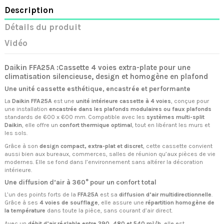
Description
Détails du produit
Vidéo
Daikin FFA25A :Cassette 4 voies extra-plate pour une
climatisation silencieuse, design et homogène en plafond
Une unité cassette esthétique, encastrée et performante
La
Daikin FFA25A
est une
unité intérieure cassette à 4 voies
, conçue pour
une installation
encastrée dans les plafonds modulaires ou faux plafonds
standards de 600 x 600 mm. Compatible avec les
systèmes multi-split
Daikin
, elle offre un
confort thermique optimal
, tout en libérant les murs et
les sols.
Grâce à son
design compact, extra-plat et discret
, cette cassette convient
aussi bien aux bureaux, commerces, salles de réunion qu’aux pièces de vie
modernes. Elle se fond dans l’environnement sans altérer la décoration
intérieure.
Une diffusion d’air à 360° pour un confort total
L’un des points forts de la
FFA25A
est sa
diffusion d’air multidirectionnelle
.
Grâce à ses
4 voies de soufflage
, elle assure une
répartition homogène de
la température
dans toute la pièce, sans courant d’air direct.
Avec un
débit d’air réglable entre 390, 480 et 540 m³/h
, elle est