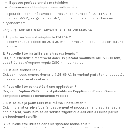
Espaces professionnels modulables
Commerces et boutiques avec salle arrière
Elle peut être combinée avec d’autres unités murales (FTXA, FTXM…),
consoles (FVXM), ou gainables (FNA) pour répondre à tous les besoins
d’agencement.
FAQ – Questions fréquentes sur la Daikin FFA25A
1. À quelle surface est adaptée la FFA25A ?
Elle convient aux pièces de
20 à 30 m²
, comme un bureau, un salon, ou une
chambre.
2. Peut-elle être installée sans travaux lourds ?
Oui, elle s’installe directement dans un
plafond modulaire 600 x 600 mm
,
avec très peu d’espace requis (260 mm de hauteur).
3. Est-elle silencieuse ?
Oui, son niveau sonore démarre à
25 dB(A)
, la rendant parfaitement adaptée
aux environnements calmes.
4. Peut-elle être connectée à une application ?
Oui, avec l’
option Wi-Fi
, elle est
pilotable via l’application Daikin Onecta
et
compatible avec les commandes vocales
.
5. Est-ce que je peux faire moi-même l’installation ?
Oui, l’installation physique (encastrement et raccordement) est réalisable
par le client, mais
la mise en service frigorifique doit être assurée par un
professionnel certifié
.
6. Peut-elle être utilisée dans un système mono-split ?