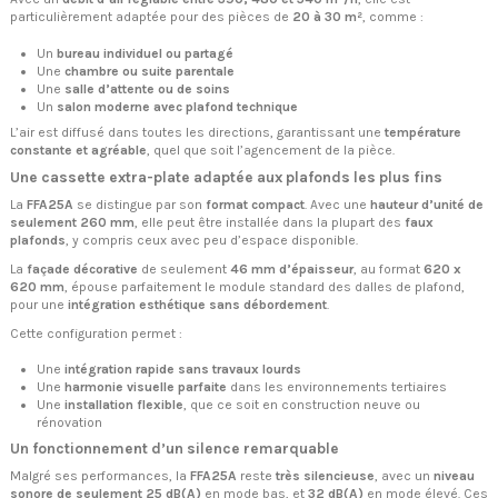
particulièrement adaptée pour des pièces de
20 à 30 m²
, comme :
Un
bureau individuel ou partagé
Une
chambre ou suite parentale
Une
salle d’attente ou de soins
Un
salon moderne avec plafond technique
L’air est diffusé dans toutes les directions, garantissant une
température
constante et agréable
, quel que soit l’agencement de la pièce.
Une cassette extra-plate adaptée aux plafonds les plus fins
La
FFA25A
se distingue par son
format compact
. Avec une
hauteur d’unité de
seulement 260 mm
, elle peut être installée dans la plupart des
faux
plafonds
, y compris ceux avec peu d’espace disponible.
La
façade décorative
de seulement
46 mm d’épaisseur
, au format
620 x
620 mm
, épouse parfaitement le module standard des dalles de plafond,
pour une
intégration esthétique sans débordement
.
Cette configuration permet :
Une
intégration rapide sans travaux lourds
Une
harmonie visuelle parfaite
dans les environnements tertiaires
Une
installation flexible
, que ce soit en construction neuve ou
rénovation
Un fonctionnement d’un silence remarquable
Malgré ses performances, la
FFA25A
reste
très silencieuse
, avec un
niveau
sonore de seulement 25 dB(A)
en mode bas, et
32 dB(A)
en mode élevé. Ces