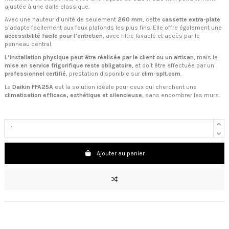
ajustée à une dalle classique.
Avec une hauteur d’unité de seulement
260 mm
, cette
cassette extra-plate
s’adapte facilement aux faux plafonds les plus fins. Elle offre également une
accessibilité facile pour l’entretien
, avec filtre lavable et accès par le
panneau central.
L’installation physique peut être réalisée par le client ou un artisan
, mais la
mise en service frigorifique reste obligatoire
, et doit être effectuée par un
professionnel certifié
, prestation disponible sur
clim-splt.com
.
La
Daikin FFA25A
est la solution idéale pour ceux qui cherchent une
climatisation efficace, esthétique et silencieuse
, sans encombrer les murs.
Ajouter au panier