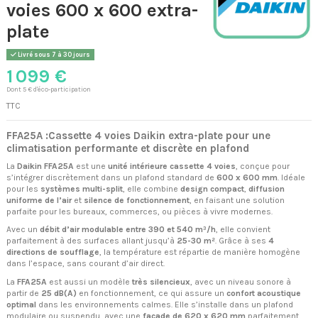
voies 600 x 600 extra-
plate
Livré sous 7 à 30 jours
1 099 €
Dont 5 € d'éco-participation
TTC
FFA25A :Cassette 4 voies Daikin extra-plate pour une
climatisation performante et discrète en plafond
La
Daikin FFA25A
est une
unité intérieure cassette 4 voies
, conçue pour
s’intégrer discrètement dans un plafond standard de
600 x 600 mm
. Idéale
pour les
systèmes multi-split
, elle combine
design compact
,
diffusion
uniforme de l’air
et
silence de fonctionnement
, en faisant une solution
parfaite pour les bureaux, commerces, ou pièces à vivre modernes.
Avec un
débit d’air modulable entre 390 et 540 m³/h
, elle convient
parfaitement à des surfaces allant jusqu’à
25-30 m²
. Grâce à ses
4
directions de soufflage
, la température est répartie de manière homogène
dans l’espace, sans courant d’air direct.
La
FFA25A
est aussi un modèle
très silencieux
, avec un niveau sonore à
partir de
25 dB(A)
en fonctionnement, ce qui assure un
confort acoustique
optimal
dans les environnements calmes. Elle s’installe dans un plafond
modulaire ou suspendu, avec une
façade de 620 x 620 mm
parfaitement