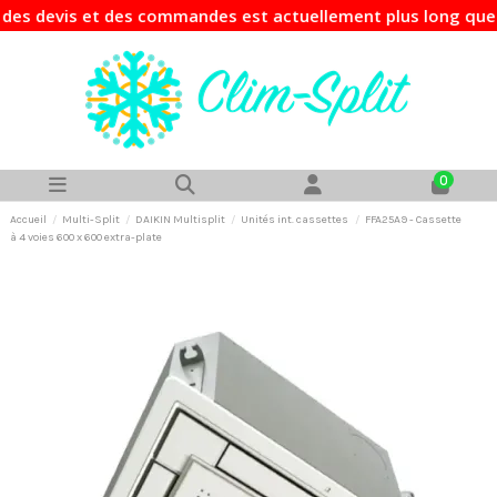
 devis et des commandes est actuellement plus long que d'ha
0
Accueil
Multi-Split
DAIKIN Multisplit
Unités int. cassettes
FFA25A9 - Cassette
à 4 voies 600 x 600 extra-plate