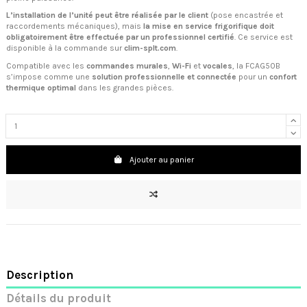
L’installation de l’unité peut être réalisée par le client
(pose encastrée et
raccordements mécaniques), mais
la mise en service frigorifique doit
obligatoirement être effectuée par un professionnel certifié
. Ce service est
disponible à la commande sur
clim-splt.com
.
Compatible avec les
commandes murales
,
Wi-Fi
et
vocales
, la FCAG50B
s’impose comme une
solution professionnelle et connectée
pour un
confort
thermique optimal
dans les grandes pièces.
Ajouter au panier
Description
Détails du produit