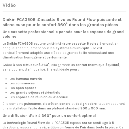
Vidéo
Daikin FCAG50B :Cassette 8 voies Round Flow puissante et
silencieuse pour le confort 360° dans les grandes pièces
Une cassette professionnelle pensée pour les espaces de grand
volume
La
Daikin FCAG50B
est une
unité intérieure cassette 8 voies
à encastrer,
conçue spécifiquement pour les
systèmes multi-split
. Elle est
particulièrement adaptée aux pièces de grande taille nécessitant une
climatisation homogène et performante
.
Grâce à son
diffuseur à 360°
, elle garantit un
confort thermique équilibré
,
sans courant d’air localisé. Elle est idéale pour :
Les
bureaux ouverts
Les
commerces
Les
open spaces
Les
grands séjours résidentiels
Les
espaces de réunion ou d’accueil
Elle combine
puissance
,
discrétion sonore
et
design sobre
, tout en assurant
une
installation facile dans un plafond standard 900 x 900 mm
.
Une diffusion d’air à 360° pour un confort optimal
La
technologie Round Flow
de la FCAG50B repose sur un soufflage à
8
directions
, assurant une
répartition uniforme de l’air
dans toute la pièce. Ce