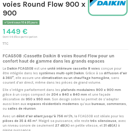
voies Round Flow 900 x
900
Livré sous 10 à 20 jours
1 449 €
Dont 5 € d'éco-participation
TTC
FCAG50B :Cassette Daikin 8 voies Round Flow pour un
confort haut de gamme dans les grands espaces
La
Daikin FCAG50B
est une
unité intérieure cassette 8 voies
conçue pour
être intégrée dans les
systèmes multi-split Daikin
. Grâce à sa
diffusion d’air
à 360°
, elle assure une
climatisation ou un chauffage homogène
, sans
courant d’air direct, même dans les pièces de grand volume.
Elle s’intègre parfaitement dans les
plafonds modulaires 900 x 900 mm
grâce à un corps compact de
204 x 840 x 840 mm
et une façade
décorative de
950 x 950 mm
. Son design sobre lui permet de s’adapter
aussi bien aux
espaces résidentiels modernes
qu’aux
bureaux
,
commerces
,
ou
salles de réunion
.
Avec un
débit d’air allant jusqu’à 756 m³/h
, la FCAG50B est idéale pour les
pièces de 35 à 45 m²
. Malgré sa puissance, elle reste
très silencieuse
, avec
un niveau sonore de seulement
27 dB(A)
en petite vitesse, et
31 dB(A)
à
pleine puissance.