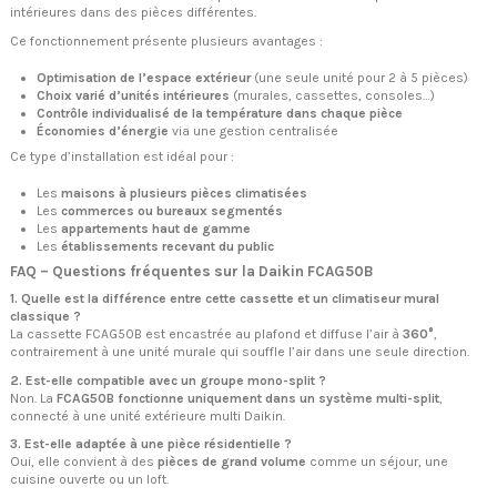
intérieures dans des pièces différentes.
Ce fonctionnement présente plusieurs avantages :
Optimisation de l’espace extérieur
(une seule unité pour 2 à 5 pièces)
Choix varié d’unités intérieures
(murales, cassettes, consoles…)
Contrôle individualisé de la température dans chaque pièce
Économies d’énergie
via une gestion centralisée
Ce type d’installation est idéal pour :
Les
maisons à plusieurs pièces climatisées
Les
commerces ou bureaux segmentés
Les
appartements haut de gamme
Les
établissements recevant du public
FAQ – Questions fréquentes sur la Daikin FCAG50B
1. Quelle est la différence entre cette cassette et un climatiseur mural
classique ?
La cassette FCAG50B est encastrée au plafond et diffuse l’air à
360°
,
contrairement à une unité murale qui souffle l’air dans une seule direction.
2. Est-elle compatible avec un groupe mono-split ?
Non. La
FCAG50B fonctionne uniquement dans un système multi-split
,
connecté à une unité extérieure multi Daikin.
3. Est-elle adaptée à une pièce résidentielle ?
Oui, elle convient à des
pièces de grand volume
comme un séjour, une
cuisine ouverte ou un loft.