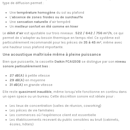
type de diffusion permet :
Une
température homogène
du sol au plafond
L’
absence de zones froides ou de surchauffe
Une
sensation naturelle
d’air tempéré
Un
meilleur confort en été comme en hiver
Le
débit d’air
est ajustable sur trois niveaux :
522 / 642 / 756 m³/h
, ce qui
permet de s’adapter au besoin thermique en temps réel. Ce système est
particulièrement recommandé pour les pièces de
35 à 45 m²
, même avec
une hauteur sous plafond importante.
Une acoustique maîtrisée même à pleine puissance
Bien que puissante, la cassette
Daikin FCAG50B
se distingue par son
niveau
sonore particulièrement bas
:
27 dB(A)
à petite vitesse
29 dB(A)
en moyenne
31 dB(A)
en grande vitesse
Elle reste
quasiment inaudible
, même lorsqu’elle fonctionne en continu dans
un open space ou un bureau. Cette discrétion sonore est idéale pour :
Les lieux de concentration (salles de réunion, coworking)
Les pièces de vie familiales
Les commerces où l’expérience client est essentielle
Les établissements recevant du public sensibles au bruit (cabinets,
écoles, hôtels)