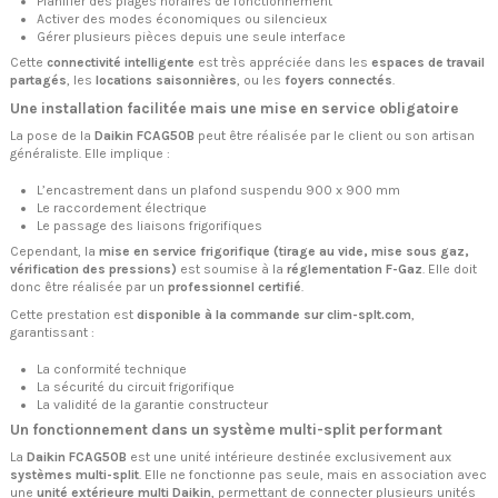
Planifier des plages horaires de fonctionnement
Activer des modes économiques ou silencieux
Gérer plusieurs pièces depuis une seule interface
Cette
connectivité intelligente
est très appréciée dans les
espaces de travail
partagés
, les
locations saisonnières
, ou les
foyers connectés
.
Une installation facilitée mais une mise en service obligatoire
La pose de la
Daikin FCAG50B
peut être réalisée par le client ou son artisan
généraliste. Elle implique :
L’encastrement dans un plafond suspendu 900 x 900 mm
Le raccordement électrique
Le passage des liaisons frigorifiques
Cependant, la
mise en service frigorifique (tirage au vide, mise sous gaz,
vérification des pressions)
est soumise à la
réglementation F-Gaz
. Elle doit
donc être réalisée par un
professionnel certifié
.
Cette prestation est
disponible à la commande sur clim-splt.com
,
garantissant :
La conformité technique
La sécurité du circuit frigorifique
La validité de la garantie constructeur
Un fonctionnement dans un système multi-split performant
La
Daikin FCAG50B
est une unité intérieure destinée exclusivement aux
systèmes multi-split
. Elle ne fonctionne pas seule, mais en association avec
une
unité extérieure multi Daikin
, permettant de connecter plusieurs unités