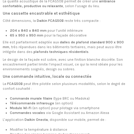
La qualité acoustique de la FCAG50B permet de créer une
ambiance
confortable, productive ou relaxante
, selon l’usage du lieu.
Une cassette encastrable et esthétique
Côté dimensions, la
Daikin FCAG50B
reste très compacte :
204 x 840 x 840 mm
pour l’unité intérieure
65 x 950 x 950 mm
pour la façade décorative
Elle est parfaitement adaptée aux
dalles de plafond standard 900 x 900
mm
, très répandues dans les bâtiments tertiaires, mais peut aussi être
intégrée dans des
plafonds techniques résidentiels
.
Le design de la façade est sobre, avec une finition blanche discrète. Son
encastrement partiel limite l’impact visuel, ce qui la rend idéale pour les
environnements soignés, design ou sobres.
Une commande intuitive, locale ou connectée
La
FCAG50B
peut être pilotée selon plusieurs modalités, selon le degré de
confort souhaité :
Commande murale filaire
(type BRC ou Madoka)
Télécommande infrarouge
(en option)
Module Wi-Fi
(en option) pour pilotage via smartphone
Commandes vocales
via Google Assistant ou Amazon Alexa
L’application
Daikin Onecta
, disponible sur mobile, permet de :
Modifier la température à distance