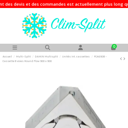
es devis et des commandes est actuellement plus long que d'
0
Accueil
Multi-Split
DAIKIN Multisplit
Unités int. cassettes
FCAG50B -
Cassette 8 voies Round Flow 900 x 900