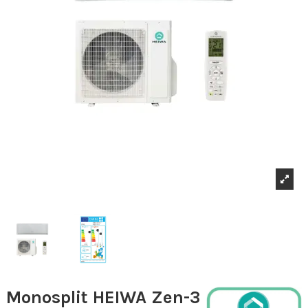
Monosplit HEIWA Zen-3