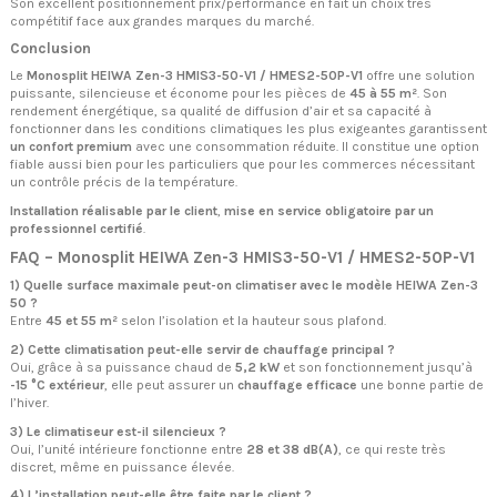
Son excellent positionnement prix/performance en fait un choix très
compétitif face aux grandes marques du marché.
Conclusion
Le
Monosplit HEIWA Zen-3 HMIS3-50-V1 / HMES2-50P-V1
offre une solution
puissante, silencieuse et économe pour les pièces de
45 à 55 m²
. Son
rendement énergétique, sa qualité de diffusion d’air et sa capacité à
fonctionner dans les conditions climatiques les plus exigeantes garantissent
un confort premium
avec une consommation réduite. Il constitue une option
fiable aussi bien pour les particuliers que pour les commerces nécessitant
un contrôle précis de la température.
Installation réalisable par le client
,
mise en service obligatoire par un
professionnel certifié
.
FAQ – Monosplit HEIWA Zen-3 HMIS3-50-V1 / HMES2-50P-V1
1) Quelle surface maximale peut-on climatiser avec le modèle HEIWA Zen-3
50 ?
Entre
45 et 55 m²
selon l’isolation et la hauteur sous plafond.
2) Cette climatisation peut-elle servir de chauffage principal ?
Oui, grâce à sa puissance chaud de
5,2 kW
et son fonctionnement jusqu’à
-15 °C extérieur
, elle peut assurer un
chauffage efficace
une bonne partie de
l’hiver.
3) Le climatiseur est-il silencieux ?
Oui, l’unité intérieure fonctionne entre
28 et 38 dB(A)
, ce qui reste très
discret, même en puissance élevée.
4) L’installation peut-elle être faite par le client ?