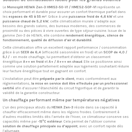
Le
Monosplit HEIWA Zen-3 HMIS3-50-V1 / HMES2-50P-V1
représente un
choix performant et durable pour assurer un confort thermique parfait dans
les
espaces de 45 à 55 m²
. Grâce à une
puissance froid de 4,6 kW
et une
puissance chaud de 5,2 kW
, cette climatisation murale s’adapte aux
besoins des grands salons, des bureaux modernes, des commerces de
proximité ou des pièces à vivre ouvertes de type séjour-cuisine. Issue de la
gamme Zen-3 de HEIWA, elle combine
rendement énergétique, silence de
fonctionnement, qualité de diffusion d’air et durabilité
.
Cette climatisation offre un excellent rapport performance / consommation
grâce à un
SEER de 6,4
(efficacité saisonnière en froid) et un
SCOP de 4,0 /
5,1 / -
en mode chauffage, lui permettant d’obtenir un classement
énergétique
A++ en froid
et
A+ / A+++ en chaud
. Elle se positionne ainsi
comme une solution parfaitement adaptée aux logements souhaitant réduire
leur facture énergétique tout en gagnant en confort.
L’installation peut être
préparée par le client
, mais conformément aux
réglementations,
la mise en service doit être effectuée par un professionnel
certifié
afin d’assurer l’étanchéité du circuit frigorifique et de garantir la
validité de la garantie constructeur.
Un chauffage performant même par températures négatives
L’un des principaux atouts du
HEIWA Zen-3
réside dans sa capacité à
chauffer efficacement même dans les régions froides. Contrairement à
d’autres modèles limités dès l’arrivée de l’hiver, ce climatiseur conserve ses
capacités même par
-15°C extérieur
. Cela permet de l’utiliser comme
solution de chauffage principale ou d’appoint
, avec un confort rapide dès
l’allumage.