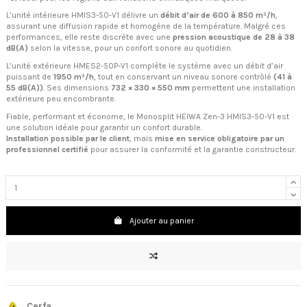
L’unité intérieure HMIS3-50-V1 délivre un
débit d’air de 600 à 850 m³/h
,
assurant une diffusion rapide et homogène de la température. Malgré ces
performances, elle reste discrète avec une
pression acoustique de 28 à 38
dB(A)
selon la vitesse, pour un confort sonore au quotidien.
L’unité extérieure HMES2-50P-V1 complète le système avec un débit d’air
puissant de
1950 m³/h
, tout en conservant un niveau sonore contrôlé
(41 à
55 dB(A))
. Ses dimensions
732 × 330 × 550 mm
permettent une installation
extérieure peu encombrante.
Fiable, performant et économe, le Monosplit HEIWA Zen-3 HMIS3-50-V1 est
une solution idéale pour garantir un confort durable.
Installation possible par le client
, mais
mise en service obligatoire par un
professionnel certifié
pour assurer la conformité et la garantie constructeur.
Ajouter au panier
Cerfa