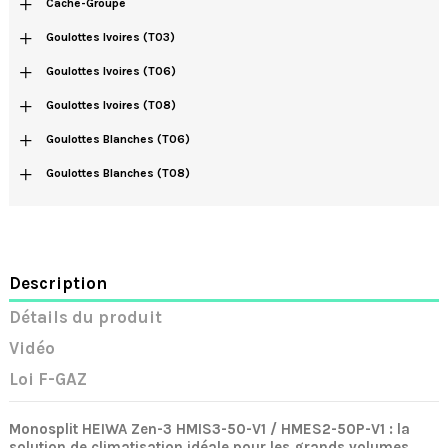
+
Cache-Groupe
+
Goulottes Ivoires (T03)
+
Goulottes Ivoires (T06)
+
Goulottes Ivoires (T08)
+
Goulottes Blanches (T06)
+
Goulottes Blanches (T08)
Description
Détails du produit
Vidéo
Loi F-GAZ
Monosplit HEIWA Zen-3 HMIS3-50-V1 / HMES2-50P-V1 : la
solution de climatisation idéale pour les grands volumes