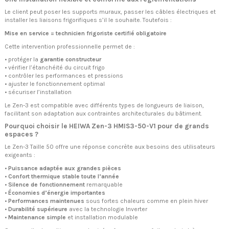
Le client peut poser les supports muraux, passer les câbles électriques et
installer les liaisons frigorifiques s’il le souhaite. Toutefois :
Mise en service = technicien frigoriste certifié obligatoire
Cette intervention professionnelle permet de :
• protéger la
garantie constructeur
• vérifier l’étanchéité du circuit frigo
• contrôler les performances et pressions
• ajuster le fonctionnement optimal
• sécuriser l’installation
Le Zen-3 est compatible avec différents types de longueurs de liaison,
facilitant son adaptation aux contraintes architecturales du bâtiment.
Pourquoi choisir le HEIWA Zen-3 HMIS3-50-V1 pour de grands
espaces ?
Le Zen-3 Taille 50 offre une réponse concrète aux besoins des utilisateurs
exigeants :
•
Puissance adaptée aux grandes pièces
•
Confort thermique stable toute l’année
•
Silence de fonctionnement
remarquable
•
Économies d’énergie importantes
•
Performances maintenues
sous fortes chaleurs comme en plein hiver
•
Durabilité supérieure
avec la technologie Inverter
•
Maintenance simple
et installation modulable