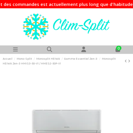
s commandes est actuellement plus long que d'habitude. Si v
0
Accueil
Mono-Split
Monosplit HEIWA
Gamme Essentiel Zen-3
Monosplit
HEIWA Zen-3 HMIS3-50-V1 / HMES2-50P-V1