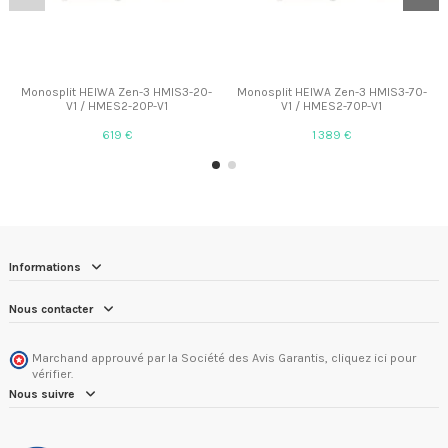
Monosplit HEIWA Zen-3 HMIS3-20-
Monosplit HEIWA Zen-3 HMIS3-70-
V1 / HMES2-20P-V1
V1 / HMES2-70P-V1
619 €
1 389 €
Informations
Nous contacter
Marchand approuvé par la Société des Avis Garantis,
cliquez ici pour
vérifier
.
Nous suivre