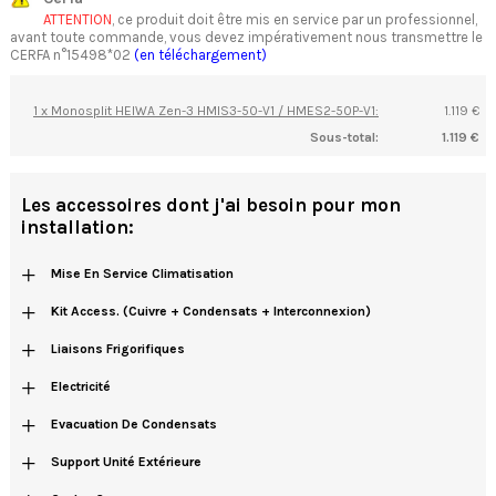
ATTENTION
, ce produit doit être mis en service par un professionnel,
avant toute commande, vous devez impérativement nous transmettre le
CERFA n°15498*02
(en téléchargement)
1 x Monosplit HEIWA Zen-3 HMIS3-50-V1 / HMES2-50P-V1:
1.119 €
Sous-total:
1.119 €
Les accessoires dont j'ai besoin pour mon
installation:
+
Mise En Service Climatisation
+
Kit Access. (cuivre + Condensats + Interconnexion)
+
Liaisons Frigorifiques
+
Electricité
+
Evacuation De Condensats
+
Support Unité Extérieure