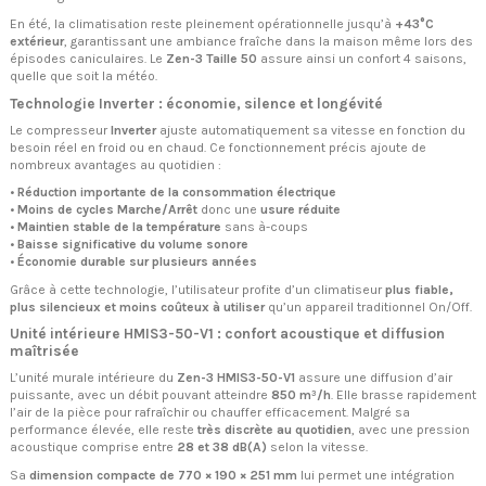
En été, la climatisation reste pleinement opérationnelle jusqu’à
+43°C
extérieur
, garantissant une ambiance fraîche dans la maison même lors des
épisodes caniculaires. Le
Zen-3 Taille 50
assure ainsi un confort 4 saisons,
quelle que soit la météo.
Technologie Inverter : économie, silence et longévité
Le compresseur
Inverter
ajuste automatiquement sa vitesse en fonction du
besoin réel en froid ou en chaud. Ce fonctionnement précis ajoute de
nombreux avantages au quotidien :
•
Réduction importante de la consommation électrique
•
Moins de cycles Marche/Arrêt
donc une
usure réduite
•
Maintien stable de la température
sans à-coups
•
Baisse significative du volume sonore
•
Économie durable sur plusieurs années
Grâce à cette technologie, l’utilisateur profite d’un climatiseur
plus fiable,
plus silencieux et moins coûteux à utiliser
qu’un appareil traditionnel On/Off.
Unité intérieure HMIS3-50-V1 : confort acoustique et diffusion
maîtrisée
L’unité murale intérieure du
Zen-3 HMIS3-50-V1
assure une diffusion d’air
puissante, avec un débit pouvant atteindre
850 m³/h
. Elle brasse rapidement
l’air de la pièce pour rafraîchir ou chauffer efficacement. Malgré sa
performance élevée, elle reste
très discrète au quotidien
, avec une pression
acoustique comprise entre
28 et 38 dB(A)
selon la vitesse.
Sa
dimension compacte de 770 × 190 × 251 mm
lui permet une intégration