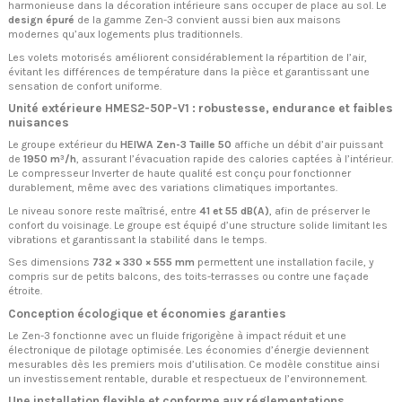
harmonieuse dans la décoration intérieure sans occuper de place au sol. Le
design épuré
de la gamme Zen-3 convient aussi bien aux maisons
modernes qu’aux logements plus traditionnels.
Les volets motorisés améliorent considérablement la répartition de l’air,
évitant les différences de température dans la pièce et garantissant une
sensation de confort uniforme.
Unité extérieure HMES2-50P-V1 : robustesse, endurance et faibles
nuisances
Le groupe extérieur du
HEIWA Zen-3 Taille 50
affiche un débit d’air puissant
de
1950 m³/h
, assurant l’évacuation rapide des calories captées à l’intérieur.
Le compresseur Inverter de haute qualité est conçu pour fonctionner
durablement, même avec des variations climatiques importantes.
Le niveau sonore reste maîtrisé, entre
41 et 55 dB(A)
, afin de préserver le
confort du voisinage. Le groupe est équipé d’une structure solide limitant les
vibrations et garantissant la stabilité dans le temps.
Ses dimensions
732 × 330 × 555 mm
permettent une installation facile, y
compris sur de petits balcons, des toits-terrasses ou contre une façade
étroite.
Conception écologique et économies garanties
Le Zen-3 fonctionne avec un fluide frigorigène à impact réduit et une
électronique de pilotage optimisée. Les économies d’énergie deviennent
mesurables dès les premiers mois d’utilisation. Ce modèle constitue ainsi
un investissement rentable, durable et respectueux de l’environnement.
Une installation flexible et conforme aux réglementations