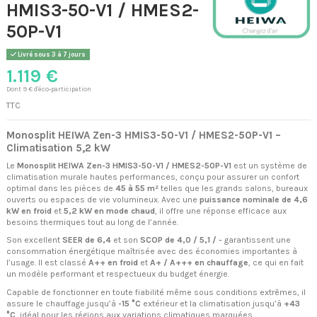
HMIS3-50-V1 / HMES2-
50P-V1
Livré sous 3 à 7 jours
1.119 €
Dont 9 € d'éco-participation
TTC
Monosplit HEIWA Zen-3 HMIS3-50-V1 / HMES2-50P-V1 –
Climatisation 5,2 kW
Le
Monosplit HEIWA Zen-3 HMIS3-50-V1 / HMES2-50P-V1
est un système de
climatisation murale hautes performances, conçu pour assurer un confort
optimal dans les pièces de
45 à 55 m²
telles que les grands salons, bureaux
ouverts ou espaces de vie volumineux. Avec une
puissance nominale de 4,6
kW en froid
et
5,2 kW en mode chaud
, il offre une réponse efficace aux
besoins thermiques tout au long de l’année.
Son excellent
SEER de 6,4
et son
SCOP de 4,0 / 5,1 / -
garantissent une
consommation énergétique maîtrisée avec des économies importantes à
l’usage. Il est classé
A++ en froid
et
A+ / A+++ en chauffage
, ce qui en fait
un modèle performant et respectueux du budget énergie.
Capable de fonctionner en toute fiabilité même sous conditions extrêmes, il
assure le chauffage jusqu’à
-15 °C
extérieur et la climatisation jusqu’à
+43
°C
, idéal pour les régions aux variations climatiques marquées.