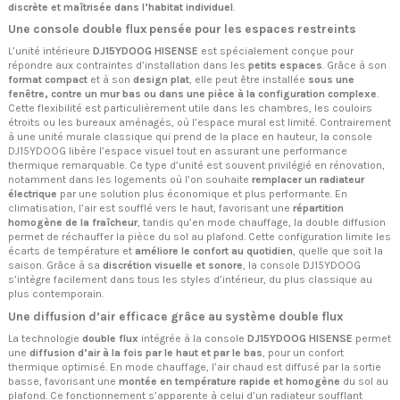
discrète et maîtrisée dans l’habitat individuel
.
Une console double flux pensée pour les espaces restreints
L’unité intérieure
DJ15YDOOG HISENSE
est spécialement conçue pour
répondre aux contraintes d’installation dans les
petits espaces
. Grâce à son
format compact
et à son
design plat
, elle peut être installée
sous une
fenêtre, contre un mur bas ou dans une pièce à la configuration complexe
.
Cette flexibilité est particulièrement utile dans les chambres, les couloirs
étroits ou les bureaux aménagés, où l’espace mural est limité. Contrairement
à une unité murale classique qui prend de la place en hauteur, la console
DJ15YDOOG libère l’espace visuel tout en assurant une performance
thermique remarquable. Ce type d’unité est souvent privilégié en rénovation,
notamment dans les logements où l’on souhaite
remplacer un radiateur
électrique
par une solution plus économique et plus performante. En
climatisation, l’air est soufflé vers le haut, favorisant une
répartition
homogène de la fraîcheur
, tandis qu’en mode chauffage, la double diffusion
permet de réchauffer la pièce du sol au plafond. Cette configuration limite les
écarts de température et
améliore le confort au quotidien
, quelle que soit la
saison. Grâce à sa
discrétion visuelle et sonore
, la console DJ15YDOOG
s’intègre facilement dans tous les styles d’intérieur, du plus classique au
plus contemporain.
Une diffusion d’air efficace grâce au système double flux
La technologie
double flux
intégrée à la console
DJ15YDOOG HISENSE
permet
une
diffusion d’air à la fois par le haut et par le bas
, pour un confort
thermique optimisé. En mode chauffage, l’air chaud est diffusé par la sortie
basse, favorisant une
montée en température rapide et homogène
du sol au
plafond. Ce fonctionnement s’apparente à celui d’un radiateur soufflant