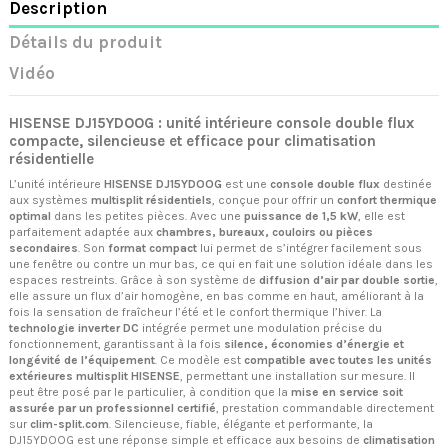
Description
Détails du produit
Vidéo
HISENSE DJ15YDOOG : unité intérieure console double flux
compacte, silencieuse et efficace pour climatisation
résidentielle
L’unité intérieure
HISENSE DJ15YDOOG
est une
console double flux
destinée
aux systèmes
multisplit résidentiels
, conçue pour offrir un
confort thermique
optimal
dans les petites pièces. Avec une
puissance de 1,5 kW
, elle est
parfaitement adaptée aux
chambres, bureaux, couloirs ou pièces
secondaires
. Son
format compact
lui permet de s’intégrer facilement sous
une fenêtre ou contre un mur bas, ce qui en fait une solution idéale dans les
espaces restreints. Grâce à son système de
diffusion d’air par double sortie
,
elle assure un flux d’air homogène, en bas comme en haut, améliorant à la
fois la sensation de fraîcheur l’été et le confort thermique l’hiver. La
technologie inverter DC
intégrée permet une modulation précise du
fonctionnement, garantissant à la fois
silence, économies d’énergie et
longévité de l’équipement
. Ce modèle est
compatible avec toutes les unités
extérieures multisplit HISENSE
, permettant une installation sur mesure. Il
peut être posé par le particulier, à condition que la
mise en service soit
assurée par un professionnel certifié
, prestation commandable directement
sur
clim-split.com
. Silencieuse, fiable, élégante et performante, la
DJ15YDOOG est une réponse simple et efficace aux besoins de
climatisation