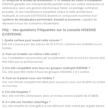
de
simplifier le réseau de distribution
, et de
réduire les coûts d’installation
.
HISENSE garantit une interopérabilité parfaite entre ses unités intérieures et
extérieures, avec une gestion électronique fiable, un pilotage centralisé
possible, et une maintenance simplifiée. Grâce à cette architecture
multisplit, la console DJ15YDOOG devient un composant essentiel d’un
système de climatisation performant, évolutif et économe
, capable de
répondre à tous les scénarios résidentiels.
FAQ – Vos questions fréquentes sur la console HISENSE
DJ15YDOOG
1. Quelle surface peut couvrir cette console ?
Elle est conçue pour des pièces de 10 à 15 m², comme une chambre ou un
bureau.
2. Peut-on installer soi-même cette unité ?
Oui, l’installation est possible par un particulier, mais la mise en service doit
être faite par un professionnel.
3. Est-elle compatible avec tous les groupes multisplit HISENSE ?
Oui, elle peut être reliée à tous les groupes HISENSE 2 à 5 sorties.
4. Peut-on la placer sous une fenêtre ?
Oui, son format compact est idéal pour une pose sous une fenêtre ou contre
un mur bas.
5. Est-elle bruyante ?
Non, elle est très silencieuse, avec un niveau sonore à partir de 21 dB(A).
6. A-t-elle une fonction chauffage ?
Oui, elle chauffe en hiver grâce à une diffusion d’air chaud par la grille basse.