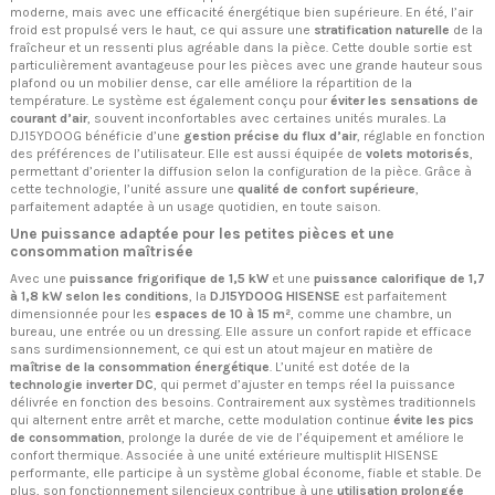
moderne, mais avec une efficacité énergétique bien supérieure. En été, l’air
froid est propulsé vers le haut, ce qui assure une
stratification naturelle
de la
fraîcheur et un ressenti plus agréable dans la pièce. Cette double sortie est
particulièrement avantageuse pour les pièces avec une grande hauteur sous
plafond ou un mobilier dense, car elle améliore la répartition de la
température. Le système est également conçu pour
éviter les sensations de
courant d’air
, souvent inconfortables avec certaines unités murales. La
DJ15YDOOG bénéficie d’une
gestion précise du flux d’air
, réglable en fonction
des préférences de l’utilisateur. Elle est aussi équipée de
volets motorisés
,
permettant d’orienter la diffusion selon la configuration de la pièce. Grâce à
cette technologie, l’unité assure une
qualité de confort supérieure
,
parfaitement adaptée à un usage quotidien, en toute saison.
Une puissance adaptée pour les petites pièces et une
consommation maîtrisée
Avec une
puissance frigorifique de 1,5 kW
et une
puissance calorifique de 1,7
à 1,8 kW selon les conditions
, la
DJ15YDOOG HISENSE
est parfaitement
dimensionnée pour les
espaces de 10 à 15 m²
, comme une chambre, un
bureau, une entrée ou un dressing. Elle assure un confort rapide et efficace
sans surdimensionnement, ce qui est un atout majeur en matière de
maîtrise de la consommation énergétique
. L’unité est dotée de la
technologie inverter DC
, qui permet d’ajuster en temps réel la puissance
délivrée en fonction des besoins. Contrairement aux systèmes traditionnels
qui alternent entre arrêt et marche, cette modulation continue
évite les pics
de consommation
, prolonge la durée de vie de l’équipement et améliore le
confort thermique. Associée à une unité extérieure multisplit HISENSE
performante, elle participe à un système global économe, fiable et stable. De
plus, son fonctionnement silencieux contribue à une
utilisation prolongée