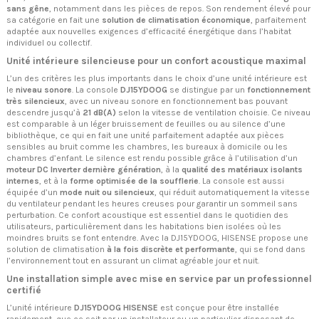
sans gêne
, notamment dans les pièces de repos. Son rendement élevé pour
sa catégorie en fait une
solution de climatisation économique
, parfaitement
adaptée aux nouvelles exigences d’efficacité énergétique dans l’habitat
individuel ou collectif.
Unité intérieure silencieuse pour un confort acoustique maximal
L’un des critères les plus importants dans le choix d’une unité intérieure est
le
niveau sonore
. La console
DJ15YDOOG
se distingue par un
fonctionnement
très silencieux
, avec un niveau sonore en fonctionnement bas pouvant
descendre jusqu’à
21 dB(A)
selon la vitesse de ventilation choisie. Ce niveau
est comparable à un léger bruissement de feuilles ou au silence d’une
bibliothèque, ce qui en fait une unité parfaitement adaptée aux pièces
sensibles au bruit comme les chambres, les bureaux à domicile ou les
chambres d’enfant. Le silence est rendu possible grâce à l’utilisation d’un
moteur DC Inverter dernière génération
, à la
qualité des matériaux isolants
internes
, et à la
forme optimisée de la soufflerie
. La console est aussi
équipée d’un
mode nuit ou silencieux
, qui réduit automatiquement la vitesse
du ventilateur pendant les heures creuses pour garantir un sommeil sans
perturbation. Ce confort acoustique est essentiel dans le quotidien des
utilisateurs, particulièrement dans les habitations bien isolées où les
moindres bruits se font entendre. Avec la DJ15YDOOG, HISENSE propose une
solution de climatisation
à la fois discrète et performante
, qui se fond dans
l’environnement tout en assurant un climat agréable jour et nuit.
Une installation simple avec mise en service par un professionnel
certifié
L’unité intérieure
DJ15YDOOG HISENSE
est conçue pour être installée
rapidement, que ce soit par un installateur ou un particulier disposant de