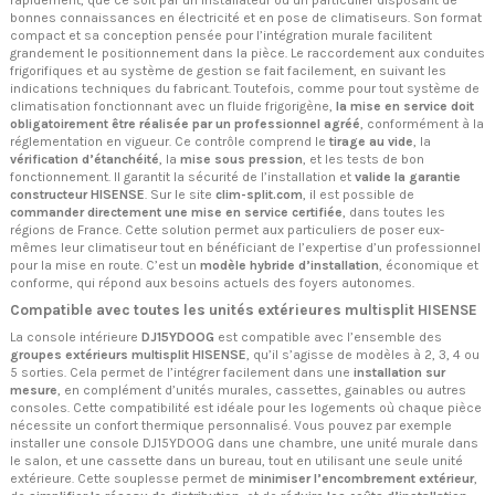
bonnes connaissances en électricité et en pose de climatiseurs. Son format
compact et sa conception pensée pour l’intégration murale facilitent
grandement le positionnement dans la pièce. Le raccordement aux conduites
frigorifiques et au système de gestion se fait facilement, en suivant les
indications techniques du fabricant. Toutefois, comme pour tout système de
climatisation fonctionnant avec un fluide frigorigène,
la mise en service doit
obligatoirement être réalisée par un professionnel agréé
, conformément à la
réglementation en vigueur. Ce contrôle comprend le
tirage au vide
, la
vérification d’étanchéité
, la
mise sous pression
, et les tests de bon
fonctionnement. Il garantit la sécurité de l’installation et
valide la garantie
constructeur HISENSE
. Sur le site
clim-split.com
, il est possible de
commander directement une mise en service certifiée
, dans toutes les
régions de France. Cette solution permet aux particuliers de poser eux-
mêmes leur climatiseur tout en bénéficiant de l’expertise d’un professionnel
pour la mise en route. C’est un
modèle hybride d’installation
, économique et
conforme, qui répond aux besoins actuels des foyers autonomes.
Compatible avec toutes les unités extérieures multisplit HISENSE
La console intérieure
DJ15YDOOG
est compatible avec l’ensemble des
groupes extérieurs multisplit HISENSE
, qu’il s’agisse de modèles à 2, 3, 4 ou
5 sorties. Cela permet de l’intégrer facilement dans une
installation sur
mesure
, en complément d’unités murales, cassettes, gainables ou autres
consoles. Cette compatibilité est idéale pour les logements où chaque pièce
nécessite un confort thermique personnalisé. Vous pouvez par exemple
installer une console DJ15YDOOG dans une chambre, une unité murale dans
le salon, et une cassette dans un bureau, tout en utilisant une seule unité
extérieure. Cette souplesse permet de
minimiser l’encombrement extérieur
,