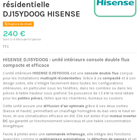
résidentielle
DJ15YDOOG HISENSE
Rupture de stock
240 €
Dont 12 € d'éco-participation
TTC
HISENSE DJ15YDOOG : unité intérieure console double flux
compacte et efficace
L’unité intérieure
HISENSE DJ15YDOOG
est une
console double flux
conçue
pour les installations
multisplit résidentielles
. Grâce à sa
compacité
et à son
design sobre, elle s’intègre facilement dans toutes les configurations
intérieures, en particulier sous les fenêtres, dans les combles ou dans les
pièces à faible hauteur sous plafond. Sa puissance de 1,5 kW la rend idéale
pour les
petites pièces
, telles que les chambres, bureaux ou couloirs.
Cette unité assure une
diffusion d’air optimale
grâce à ses deux sorties
(basse et haute), permettant un chauffage homogène du bas vers le haut en
hiver, et une climatisation efficace en été. Elle est dotée d’un
moteur inverter
DC
qui garantit un fonctionnement silencieux et une faible consommation
énergétique.
Facile à piloter avec une
commande infrarouge
, elle intègre des fonctions
avancées comme le
redémarrage automatique
, la
détection de pannes
et un