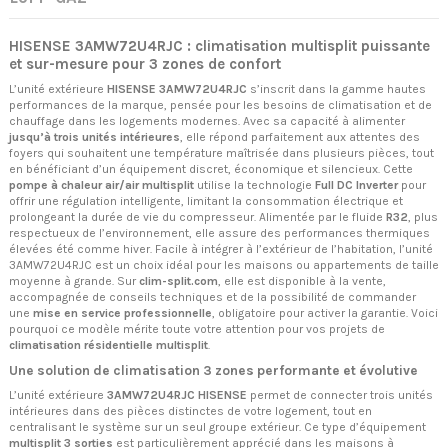
HISENSE 3AMW72U4RJC : climatisation multisplit puissante
et sur-mesure pour 3 zones de confort
L’unité extérieure
HISENSE 3AMW72U4RJC
s’inscrit dans la gamme hautes
performances de la marque, pensée pour les besoins de climatisation et de
chauffage dans les logements modernes. Avec sa capacité à alimenter
jusqu’à trois unités intérieures
, elle répond parfaitement aux attentes des
foyers qui souhaitent une température maîtrisée dans plusieurs pièces, tout
en bénéficiant d’un équipement discret, économique et silencieux. Cette
pompe à chaleur air/air multisplit
utilise la technologie
Full DC Inverter
pour
offrir une régulation intelligente, limitant la consommation électrique et
prolongeant la durée de vie du compresseur. Alimentée par le fluide
R32
, plus
respectueux de l’environnement, elle assure des performances thermiques
élevées été comme hiver. Facile à intégrer à l’extérieur de l’habitation, l’unité
3AMW72U4RJC est un choix idéal pour les maisons ou appartements de taille
moyenne à grande. Sur
clim-split.com
, elle est disponible à la vente,
accompagnée de conseils techniques et de la possibilité de commander
une
mise en service professionnelle
, obligatoire pour activer la garantie. Voici
pourquoi ce modèle mérite toute votre attention pour vos projets de
climatisation résidentielle multisplit
.
Une solution de climatisation 3 zones performante et évolutive
L’unité extérieure
3AMW72U4RJC HISENSE
permet de connecter trois unités
intérieures dans des pièces distinctes de votre logement, tout en
centralisant le système sur un seul groupe extérieur. Ce type d’équipement
multisplit 3 sorties
est particulièrement apprécié dans les maisons à