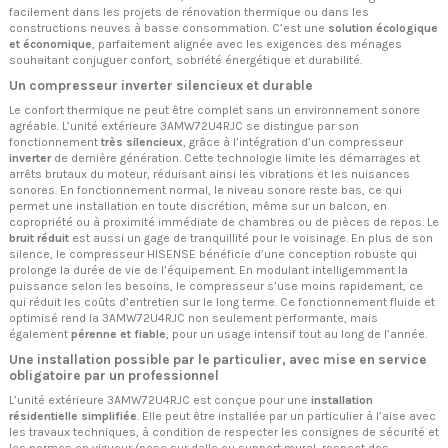
facilement dans les projets de rénovation thermique ou dans les
constructions neuves à basse consommation. C’est une
solution écologique
et économique
, parfaitement alignée avec les exigences des ménages
souhaitant conjuguer confort, sobriété énergétique et durabilité.
Un compresseur inverter silencieux et durable
Le confort thermique ne peut être complet sans un environnement sonore
agréable. L’unité extérieure 3AMW72U4RJC se distingue par son
fonctionnement
très silencieux
, grâce à l’intégration d’un compresseur
inverter
de dernière génération. Cette technologie limite les démarrages et
arrêts brutaux du moteur, réduisant ainsi les vibrations et les nuisances
sonores. En fonctionnement normal, le niveau sonore reste bas, ce qui
permet une installation en toute discrétion, même sur un balcon, en
copropriété ou à proximité immédiate de chambres ou de pièces de repos. Le
bruit réduit
est aussi un gage de tranquillité pour le voisinage. En plus de son
silence, le compresseur HISENSE bénéficie d’une conception robuste qui
prolonge la durée de vie de l’équipement. En modulant intelligemment la
puissance selon les besoins, le compresseur s’use moins rapidement, ce
qui réduit les coûts d’entretien sur le long terme. Ce fonctionnement fluide et
optimisé rend la 3AMW72U4RJC non seulement performante, mais
également
pérenne et fiable
, pour un usage intensif tout au long de l’année.
Une installation possible par le particulier, avec mise en service
obligatoire par un professionnel
L’unité extérieure 3AMW72U4RJC est conçue pour une
installation
résidentielle simplifiée
. Elle peut être installée par un particulier à l’aise avec
les travaux techniques, à condition de respecter les consignes de sécurité et
les normes en vigueur (pose sur dalle ou support mural, respect des