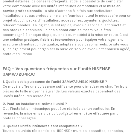
produit détaillée
, de
conseils d’experts
, et de la possibilité de compléter
votre commande avec les unités intérieures compatibles et la
mise en
service professionnelle
. Le site s’adresse à la fois aux particuliers
installateurs et aux professionnels, en fournissant tout le nécessaire pour un
projet abouti : packs d’installation, accessoires, tuyauterie, goulottes,
télécommandes… La logistique est rapide, avec un service client réactif et
des stocks disponibles. En choisissant clim-split.com, vous êtes
accompagné à chaque étape, du choix du matériel à la mise en route. C’est
une
solution pratique, fiable et économique
pour équiper votre logement
avec une climatisation de qualité, adaptée à vos besoins réels. Le site vous
guide également pour organiser la mise en service avec un technicien agréé,
partout en France.
FAQ – Vos questions fréquentes sur l’unité HISENSE
3AMW72U4RJC
1. Quelle est la puissance de l’unité 3AMW72U4RJC HISENSE ?
Ce modèle offre une puissance suffisante pour climatiser ou chauffer trois
pièces de taille moyenne à grande. Les valeurs exactes dépendent des
unités intérieures associées.
2. Peut-on installer soi-même l’unité ?
Oui, l’installation mécanique peut être réalisée par un particulier. En
revanche, la mise en service doit obligatoirement être effectuée par un
professionnel agréé.
3. Quelles unités intérieures sont compatibles ?
Toutes les unités résidentielles HISENSE : murales, cassettes, consoles,