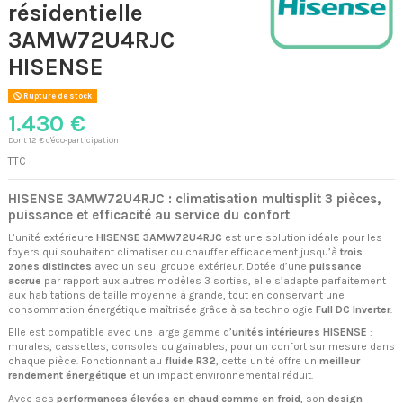
résidentielle
3AMW72U4RJC
HISENSE
Rupture de stock
1.430 €
Dont 12 € d'éco-participation
TTC
HISENSE 3AMW72U4RJC : climatisation multisplit 3 pièces,
puissance et efficacité au service du confort
L’unité extérieure
HISENSE 3AMW72U4RJC
est une solution idéale pour les
foyers qui souhaitent climatiser ou chauffer efficacement jusqu’à
trois
zones distinctes
avec un seul groupe extérieur. Dotée d’une
puissance
accrue
par rapport aux autres modèles 3 sorties, elle s’adapte parfaitement
aux habitations de taille moyenne à grande, tout en conservant une
consommation énergétique maîtrisée grâce à sa technologie
Full DC Inverter
.
Elle est compatible avec une large gamme d’
unités intérieures HISENSE
:
murales, cassettes, consoles ou gainables, pour un confort sur mesure dans
chaque pièce. Fonctionnant au
fluide R32
, cette unité offre un
meilleur
rendement énergétique
et un impact environnemental réduit.
Avec ses
performances élevées en chaud comme en froid
, son
design