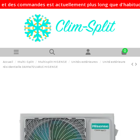
es commandes est actuellement plus long que d'habitude. Si 
0
Accueil
Multi-Split
Multisplit HISENSE
Unités extérieures
Unité extérieure
résidentielle 3AMW72U4RJC HISENSE