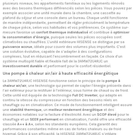
plusieurs niveaux, les appartements familiaux ou les logements rénovés
avec des besoins thermiques différenciés selon les pièces. Vous pouvez par
exemple associer une unité murale dans la chambre, une cassette au
plafond du séjour et une console dans un bureau. Chaque unité fonctionne
de manière indépendante, permettant de régler précisément la température
de chaque pièce, selon vos habitudes et vos préférences. Ce système sur-
mesure favorise un
confort thermique individualisé
et contribue à
optimiser
la consommation d’énergie
, puisque seules les pièces occupées sont
climatisées ou chauffées. L’unité extérieure HISENSE se distingue par sa
puissance accrue
, idéale pour couvrir des volumes plus importants. C’est
une solution évolutive, capable de s’adapter à des configurations
complexes, tout en réduisant l’encombrement en façade. Ce choix d’un
système multisplit fiable et flexible fait de la 3AMW72U4RJC un
investissement durable
et performant pour le confort résidentiel.
Une pompe à chaleur air/air à haute efficacité énergétique
La 3AMW72U4RJC HISENSE fonctionne selon le principe de la
pompe à
chaleur air/air
, une technologie qui permet de capter l’énergie présente dans
l’air extérieur pour la restituer à l’intérieur, sous forme de chaud ou de froid.
Cette unité est équipée de la technologie
Full DC Inverter
, qui adapte en
continu la vitesse du compresseur en fonction des besoins réels en
chauffage ou en climatisation. Ce mode de fonctionnement intelligent assure
une
stabilité thermique
, un
meilleur rendement énergétique
et des
économies notables sur la facture d’électricité. Avec un
SCOP élevé
pour le
chauffage et un
SEER performant
en climatisation, l’unité offre une efficacité
classée
A++ à A+
, selon les standards européens. Cela garantit des
performances constantes même en cas de fortes chaleurs ou de froid
hivernal. Grâce à son efficacité, la HISENSE 3AMW72U4RJC s’intègre