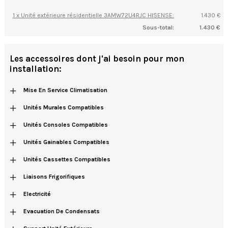
1 x Unité extérieure résidentielle 3AMW72U4RJC HISENSE:
1.430 €
Sous-total:
1.430 €
Les accessoires dont j'ai besoin pour mon
installation:
+
Mise En Service Climatisation
+
Unités Murales Compatibles
+
Unités Consoles Compatibles
+
Unités Gainables Compatibles
+
Unités Cassettes Compatibles
+
Liaisons Frigorifiques
+
Electricité
+
Evacuation De Condensats
+