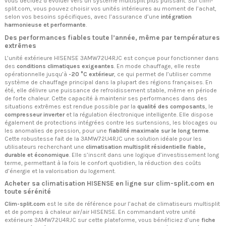
vous décidez d’évoluer vers un système multisplit plus puissant. Sur clim-
split.com, vous pouvez choisir vos unités intérieures au moment de l’achat,
selon vos besoins spécifiques, avec l’assurance d’une
intégration
harmonieuse et performante
.
Des performances fiables toute l’année, même par températures
extrêmes
L’unité extérieure HISENSE 3AMW72U4RJC est conçue pour fonctionner dans
des
conditions climatiques exigeantes
. En mode chauffage, elle reste
opérationnelle jusqu’à
-20 °C extérieur
, ce qui permet de l’utiliser comme
système de chauffage principal dans la plupart des régions françaises. En
été, elle délivre une puissance de refroidissement stable, même en période
de forte chaleur. Cette capacité à maintenir ses performances dans des
situations extrêmes est rendue possible par la
qualité des composants
, le
compresseur inverter
et la régulation électronique intelligente. Elle dispose
également de protections intégrées contre les surtensions, les blocages ou
les anomalies de pression, pour une
fiabilité maximale sur le long terme
.
Cette robustesse fait de la 3AMW72U4RJC une solution idéale pour les
utilisateurs recherchant une
climatisation multisplit résidentielle fiable,
durable et économique
. Elle s’inscrit dans une logique d’investissement long
terme, permettant à la fois le confort quotidien, la réduction des coûts
d’énergie et la valorisation du logement.
Acheter sa climatisation HISENSE en ligne sur clim-split.com en
toute sérénité
Clim-split.com
est le site de référence pour l’achat de climatiseurs multisplit
et de pompes à chaleur air/air HISENSE. En commandant votre unité
extérieure 3AMW72U4RJC sur cette plateforme, vous bénéficiez d’une
fiche