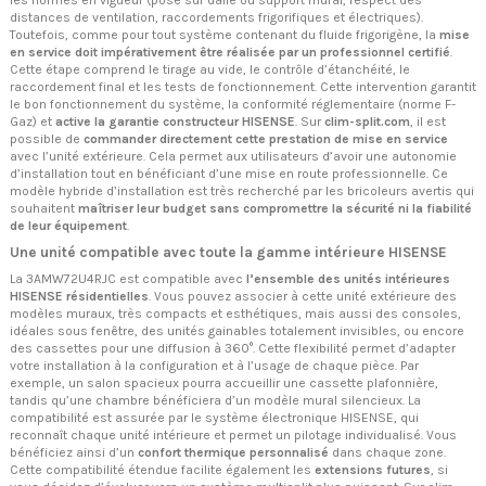
distances de ventilation, raccordements frigorifiques et électriques).
Toutefois, comme pour tout système contenant du fluide frigorigène, la
mise
en service doit impérativement être réalisée par un professionnel certifié
.
Cette étape comprend le tirage au vide, le contrôle d’étanchéité, le
raccordement final et les tests de fonctionnement. Cette intervention garantit
le bon fonctionnement du système, la conformité réglementaire (norme F-
Gaz) et
active la garantie constructeur HISENSE
. Sur
clim-split.com
, il est
possible de
commander directement cette prestation de mise en service
avec l’unité extérieure. Cela permet aux utilisateurs d’avoir une autonomie
d’installation tout en bénéficiant d’une mise en route professionnelle. Ce
modèle hybride d’installation est très recherché par les bricoleurs avertis qui
souhaitent
maîtriser leur budget sans compromettre la sécurité ni la fiabilité
de leur équipement
.
Une unité compatible avec toute la gamme intérieure HISENSE
La 3AMW72U4RJC est compatible avec
l’ensemble des unités intérieures
HISENSE résidentielles
. Vous pouvez associer à cette unité extérieure des
modèles muraux, très compacts et esthétiques, mais aussi des consoles,
idéales sous fenêtre, des unités gainables totalement invisibles, ou encore
des cassettes pour une diffusion à 360°. Cette flexibilité permet d’adapter
votre installation à la configuration et à l’usage de chaque pièce. Par
exemple, un salon spacieux pourra accueillir une cassette plafonnière,
tandis qu’une chambre bénéficiera d’un modèle mural silencieux. La
compatibilité est assurée par le système électronique HISENSE, qui
reconnaît chaque unité intérieure et permet un pilotage individualisé. Vous
bénéficiez ainsi d’un
confort thermique personnalisé
dans chaque zone.
Cette compatibilité étendue facilite également les
extensions futures
, si