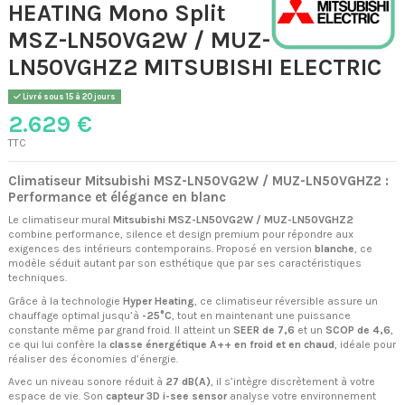
HEATING Mono Split
MSZ-LN50VG2W / MUZ-
LN50VGHZ2 MITSUBISHI ELECTRIC
Livré sous 15 à 20 jours
2.629 €
TTC
Climatiseur Mitsubishi MSZ-LN50VG2W / MUZ-LN50VGHZ2 :
Performance et élégance en blanc
Le climatiseur mural
Mitsubishi MSZ-LN50VG2W / MUZ-LN50VGHZ2
combine performance, silence et design premium pour répondre aux
exigences des intérieurs contemporains. Proposé en version
blanche
, ce
modèle séduit autant par son esthétique que par ses caractéristiques
techniques.
Grâce à la technologie
Hyper Heating
, ce climatiseur réversible assure un
chauffage optimal jusqu’à
-25°C
, tout en maintenant une puissance
constante même par grand froid. Il atteint un
SEER de 7,6
et un
SCOP de 4,6
,
ce qui lui confère la
classe énergétique A++ en froid et en chaud
, idéale pour
réaliser des économies d’énergie.
Avec un niveau sonore réduit à
27 dB(A)
, il s’intègre discrètement à votre
espace de vie. Son
capteur 3D i-see sensor
analyse votre environnement