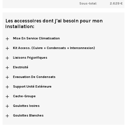
Sous-total:
2.629 €
Les accessoires dont j'ai besoin pour mon
installation:
+
Mise En Service Climatisation
+
Kit Access. (cuivre + Condensats + Interconnexion)
+
Liaisons Frigorifiques
+
Electricité
+
Evacuation De Condensats
+
Support Unité Extérieure
+
Cache-Groupe
+
Goulottes Ivoires
+
Goulottes Blanches