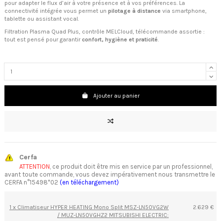
pour adapter le flux d’air à votre présence et à vos préférences. La
connectivité intégrée vous permet un
pilotage à distance
via smartphone,
tablette ou assistant vocal.
Filtration Plasma Quad Plus, contrôle MELCloud, télécommande assortie :
tout est pensé pour garantir
confort, hygiène et praticité
.
Ajouter au panier
Cerfa
ATTENTION
, ce produit doit être mis en service par un professionnel,
avant toute commande, vous devez impérativement nous transmettre le
CERFA n°15498*02
(en téléchargement)
1 x Climatiseur HYPER HEATING Mono Split MSZ-LN50VG2W
2.629 €
/ MUZ-LN50VGHZ2 MITSUBISHI ELECTRIC: