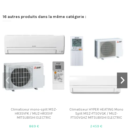
16 autres produits dans la même catégorie :
Climatiseur mono-split MSZ-
Climatiseur HYPER HEATING Mono
HR35VFK / MUZ-HR35VF
Split MSZ-FT50VGK / MUZ-
MITSUBISHI ELECTRIC
FT50VGHZ MITSUBISHI ELECTRIC
869 €
2 459 €