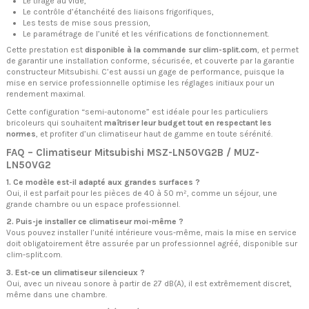
Le tirage au vide,
Le contrôle d’étanchéité des liaisons frigorifiques,
Les tests de mise sous pression,
Le paramétrage de l’unité et les vérifications de fonctionnement.
Cette prestation est
disponible à la commande sur clim-split.com
, et permet
de garantir une installation conforme, sécurisée, et couverte par la garantie
constructeur Mitsubishi. C’est aussi un gage de performance, puisque la
mise en service professionnelle optimise les réglages initiaux pour un
rendement maximal.
Cette configuration “semi-autonome” est idéale pour les particuliers
bricoleurs qui souhaitent
maîtriser leur budget tout en respectant les
normes
, et profiter d’un climatiseur haut de gamme en toute sérénité.
FAQ – Climatiseur Mitsubishi MSZ-LN50VG2B / MUZ-
LN50VG2
1. Ce modèle est-il adapté aux grandes surfaces ?
Oui, il est parfait pour les pièces de 40 à 50 m², comme un séjour, une
grande chambre ou un espace professionnel.
2. Puis-je installer ce climatiseur moi-même ?
Vous pouvez installer l’unité intérieure vous-même, mais la mise en service
doit obligatoirement être assurée par un professionnel agréé, disponible sur
clim-split.com.
3. Est-ce un climatiseur silencieux ?
Oui, avec un niveau sonore à partir de 27 dB(A), il est extrêmement discret,
même dans une chambre.