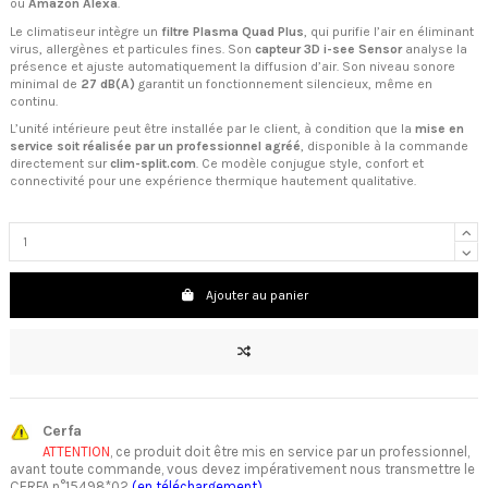
ou
Amazon Alexa
.
Le climatiseur intègre un
filtre Plasma Quad Plus
, qui purifie l’air en éliminant
virus, allergènes et particules fines. Son
capteur 3D i-see Sensor
analyse la
présence et ajuste automatiquement la diffusion d’air. Son niveau sonore
minimal de
27 dB(A)
garantit un fonctionnement silencieux, même en
continu.
L’unité intérieure peut être installée par le client, à condition que la
mise en
service soit réalisée par un professionnel agréé
, disponible à la commande
directement sur
clim-split.com
. Ce modèle conjugue style, confort et
connectivité pour une expérience thermique hautement qualitative.
Ajouter au panier
Cerfa
ATTENTION
, ce produit doit être mis en service par un professionnel,
avant toute commande, vous devez impérativement nous transmettre le
CERFA n°15498*02
(en téléchargement)