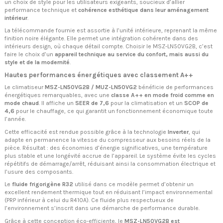
un choix de style pour les utilisateurs exigeants, soucieux d’allier
performance technique et
cohérence esthétique dans leur aménagement
intérieur
.
La télécommande fournie est assortie à l’unité intérieure, reprenant la même
finition noire élégante. Elle permet une intégration cohérente dans des
intérieurs design, où chaque détail compte. Choisir le MSZ-LN50VG2B, c’est
faire le choix d’un
appareil technique au service du confort, mais aussi du
style et de la modernité
.
Hautes performances énergétiques avec classement A++
Le climatiseur
MSZ-LN50VG2B / MUZ-LN50VG2
bénéficie de performances
énergétiques remarquables, avec une
classe A++ en mode froid comme en
mode chaud
. Il affiche un
SEER de 7,6
pour la climatisation et un
SCOP de
4,6
pour le chauffage, ce qui garantit un fonctionnement économique toute
l’année.
Cette efficacité est rendue possible grâce à la technologie
Inverter
, qui
adapte en permanence la vitesse du compresseur aux besoins réels de la
pièce. Résultat : des économies d’énergie significatives, une température
plus stable et une longévité accrue de l’appareil. Le système évite les cycles
répétitifs de démarrage/arrêt, réduisant ainsi la consommation électrique et
l’usure des composants.
Le
fluide frigorigène R32
utilisé dans ce modèle permet d’obtenir un
excellent rendement thermique tout en réduisant l’impact environnemental
(PRP inférieur à celui du R410A). Ce fluide plus respectueux de
l’environnement s’inscrit dans une démarche de performance durable.
Grâce à cette conception éco-efficiente, le
MSZ-LN50VG2B est