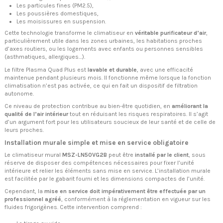
Les particules fines (PM2.5),
Les poussières domestiques,
Les moisissures en suspension.
Cette technologie transforme le climatiseur en
véritable purificateur d’air
,
particulièrement utile dans les zones urbaines, les habitations proches
d’axes routiers, ou les logements avec enfants ou personnes sensibles
(asthmatiques, allergiques…).
Le filtre Plasma Quad Plus est
lavable et durable
, avec une efficacité
maintenue pendant plusieurs mois. Il fonctionne même lorsque la fonction
climatisation n’est pas activée, ce qui en fait un dispositif de filtration
autonome.
Ce niveau de protection contribue au bien-être quotidien, en
améliorant la
qualité de l’air intérieur
tout en réduisant les risques respiratoires. Il s’agit
d’un argument fort pour les utilisateurs soucieux de leur santé et de celle de
leurs proches.
Installation murale simple et mise en service obligatoire
Le climatiseur mural
MSZ-LN50VG2B
peut être
installé par le client
, sous
réserve de disposer des compétences nécessaires pour fixer l’unité
intérieure et relier les éléments sans mise en service. L’installation murale
est facilitée par le gabarit fourni et les dimensions compactes de l’unité.
Cependant, la
mise en service doit impérativement être effectuée par un
professionnel agréé
, conformément à la réglementation en vigueur sur les
fluides frigorigènes. Cette intervention comprend :