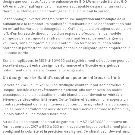
design que connecté. Avec une
puissance de 5,0 kW en mode froid
et
6,0
kW en mode chauffage
, ce climatiseur est capable de garantir un confort
thermique stable, rapide et homogène, quelle que soit la saison.
La technologie Inverter intégrée permet une
adaptation automatique de la
puissance
à la température souhaitée, réduisant ainsi la consommation tout
en évitant les variations désagréables. Qu’il s’agisse d’un séjour ouvert, d’un
loft, d’un bureau de direction ou d’un espace professionnel, ce modèle
s’impose par sa capacité à
rafraîchir ou chauffer rapidement de grands
volumes
, sans compromis sur le confort. Son format mural et sa faible
profondeur permettent une installation facile et élégante, sans empiéter sur
l’espace de vie.
Sur clim-split.com, le MSZ-LN50VG2B est régulièrement sélectionné pour son
excellent rapport entre design, performance et efficacité énergétique
,
notamment dans les environnements exigeants.
Un design noir brillant d’exception, pour un intérieur raffiné
La version
VG2B
du MSZ-LN50 se distingue avant tout par son esthétique
unique. Habillée d’un
revêtement noir brillant
, elle rompt avec les codes
classiques de la climatisation murale blanche pour devenir un
véritable
élément de décoration intérieure
. Cette finition effet miroir noire apporte un
contraste élégant dans les intérieurs contemporains, industriels ou épurés.
Elle se marie parfaitement avec des matériaux nobles comme le béton ciré,
le bois foncé ou les métaux noirs mat.
Au-delà de son apparence haut de gamme, le MSZ-LN50VG2B conserve un
format compact (307 x 890 x 233 mm), avec une façade parfaitement plane,
soulignant la
sobriété et la précision des lignes
. Ce climatiseur devient ainsi