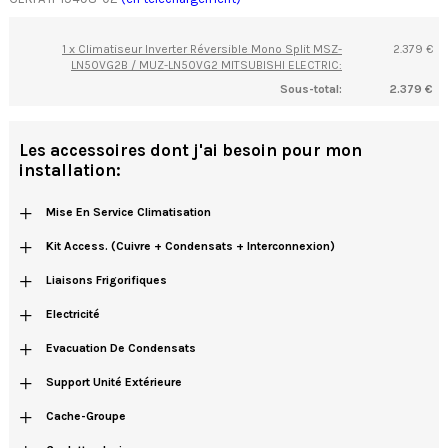
1 x Climatiseur Inverter Réversible Mono Split MSZ-
2.379 €
LN50VG2B / MUZ-LN50VG2 MITSUBISHI ELECTRIC:
Sous-total:
2.379 €
Les accessoires dont j'ai besoin pour mon
installation:
+
Mise En Service Climatisation
+
Kit Access. (cuivre + Condensats + Interconnexion)
+
Liaisons Frigorifiques
+
Electricité
+
Evacuation De Condensats
+
Support Unité Extérieure
+
Cache-Groupe