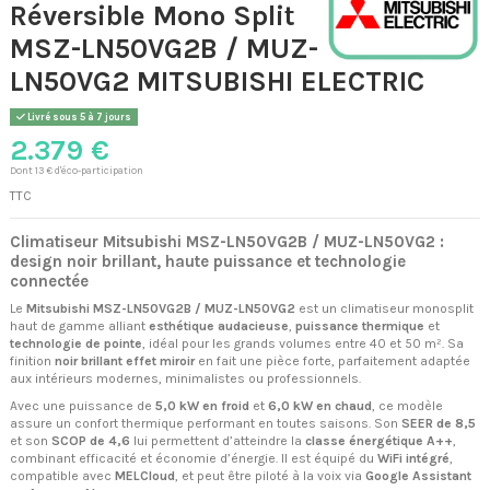
Réversible Mono Split
MSZ-LN50VG2B / MUZ-
LN50VG2 MITSUBISHI ELECTRIC
Livré sous 5 à 7 jours
2.379 €
Dont 13 € d'éco-participation
TTC
Climatiseur Mitsubishi MSZ-LN50VG2B / MUZ-LN50VG2 :
design noir brillant, haute puissance et technologie
connectée
Le
Mitsubishi MSZ-LN50VG2B / MUZ-LN50VG2
est un climatiseur monosplit
haut de gamme alliant
esthétique audacieuse
,
puissance thermique
et
technologie de pointe
, idéal pour les grands volumes entre 40 et 50 m². Sa
finition
noir brillant effet miroir
en fait une pièce forte, parfaitement adaptée
aux intérieurs modernes, minimalistes ou professionnels.
Avec une puissance de
5,0 kW en froid
et
6,0 kW en chaud
, ce modèle
assure un confort thermique performant en toutes saisons. Son
SEER de 8,5
et son
SCOP de 4,6
lui permettent d’atteindre la
classe énergétique A++
,
combinant efficacité et économie d’énergie. Il est équipé du
WiFi intégré
,
compatible avec
MELCloud
, et peut être piloté à la voix via
Google Assistant