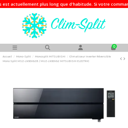
ctuellement plus long que d'habitude. Si votre commande est
0
Accueil
Mono-Split
Monosplit MITSUBISHI
Climatiseur Inverter Réversible
Mono Split MSZ-LN50VG2B / MUZ-LN50VG2 MITSUBISHI ELECTRIC