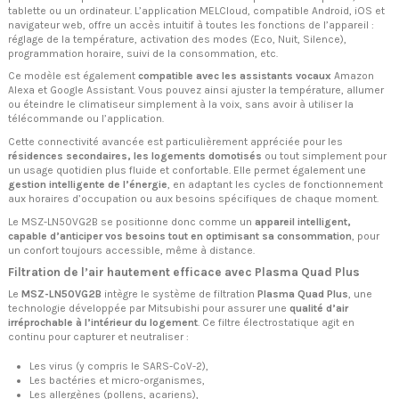
tablette ou un ordinateur. L’application MELCloud, compatible Android, iOS et
navigateur web, offre un accès intuitif à toutes les fonctions de l’appareil :
réglage de la température, activation des modes (Eco, Nuit, Silence),
programmation horaire, suivi de la consommation, etc.
Ce modèle est également
compatible avec les assistants vocaux
Amazon
Alexa et Google Assistant. Vous pouvez ainsi ajuster la température, allumer
ou éteindre le climatiseur simplement à la voix, sans avoir à utiliser la
télécommande ou l’application.
Cette connectivité avancée est particulièrement appréciée pour les
résidences secondaires, les logements domotisés
ou tout simplement pour
un usage quotidien plus fluide et confortable. Elle permet également une
gestion intelligente de l’énergie
, en adaptant les cycles de fonctionnement
aux horaires d’occupation ou aux besoins spécifiques de chaque moment.
Le MSZ-LN50VG2B se positionne donc comme un
appareil intelligent,
capable d’anticiper vos besoins tout en optimisant sa consommation
, pour
un confort toujours accessible, même à distance.
Filtration de l’air hautement efficace avec Plasma Quad Plus
Le
MSZ-LN50VG2B
intègre le système de filtration
Plasma Quad Plus
, une
technologie développée par Mitsubishi pour assurer une
qualité d’air
irréprochable à l’intérieur du logement
. Ce filtre électrostatique agit en
continu pour capturer et neutraliser :
Les virus (y compris le SARS-CoV-2),
Les bactéries et micro-organismes,
Les allergènes (pollens, acariens),