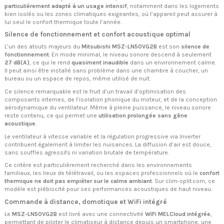
particulièrement adapté à un usage intensif
, notamment dans les logements
bien isolés ou les zones climatiques exigeantes, où l’appareil peut assurer à
lui seul le confort thermique toute l’année.
Silence de fonctionnement et confort acoustique optimal
L’un des atouts majeurs du
Mitsubishi MSZ-LN50VG2B
est son
silence de
fonctionnement
. En mode minimal, le niveau sonore descend à seulement
27 dB(A)
, ce qui le rend
quasiment inaudible
dans un environnement calme.
Il peut ainsi être installé sans problème dans une chambre à coucher, un
bureau ou un espace de repos, même utilisé de nuit.
Ce silence remarquable est le fruit d’un travail d’optimisation des
composants internes, de l’isolation phonique du moteur, et de la conception
aérodynamique du ventilateur. Même à pleine puissance, le niveau sonore
reste contenu, ce qui permet une
utilisation prolongée sans gêne
acoustique
.
Le ventilateur à vitesse variable et la régulation progressive via Inverter
contribuent également à limiter les nuisances. La diffusion d’air est douce,
sans souffles agressifs ni variation brutale de température.
Ce critère est particulièrement recherché dans les environnements
familiaux, les lieux de télétravail, ou les espaces professionnels où le
confort
thermique ne doit pas empiéter sur le calme ambiant
. Sur clim-split.com, ce
modèle est plébiscité pour ses performances acoustiques de haut niveau.
Commande à distance, domotique et WiFi intégré
Le
MSZ-LN50VG2B
est livré avec une connectivité
WiFi MELCloud intégrée
,
permettant de piloter le climatiseur à distance depuis un smartphone, une