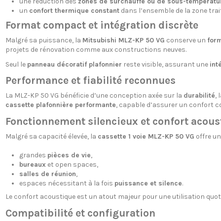
une réduction des
zones de surchauffe ou de sous-températu
un
confort thermique constant
dans l’ensemble de la zone trai
Format compact et intégration discrète
Malgré sa puissance, la
Mitsubishi MLZ-KP 50 VG
conserve un
for
projets de rénovation comme aux constructions neuves.
Seul le
panneau décoratif plafonnier
reste visible, assurant une
int
Performance et fiabilité reconnues
La MLZ-KP 50 VG bénéficie d’une conception axée sur la
durabilité
, 
cassette plafonnière performante
, capable d’assurer un confort c
Fonctionnement silencieux et confort acous
Malgré sa capacité élevée, la
cassette 1 voie MLZ-KP 50 VG
offre u
grandes
pièces de vie
,
bureaux
et open spaces,
salles de réunion
,
espaces nécessitant à la fois
puissance et silence
.
Le confort acoustique est un atout majeur pour une utilisation quo
Compatibilité et configuration