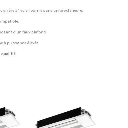
nnière à 1 voie, fournie sans unité extérieure.
compatible.
posant d’un faux plafond.
e à puissance élevée.
 qualifié
.