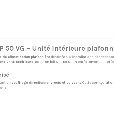
P 50 VG – Unité intérieure plafonn
re de climatisation plafonnière
destinée aux installations nécessitan
ans unité extérieure
, ce qui en fait une solution parfaitement adapté
risé
tant un
soufflage directionnel précis et puissant
. Cette configuratio
elle.