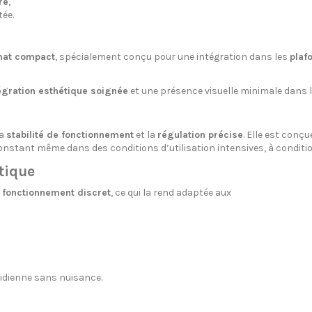
re
,
tée.
mat compact
, spécialement conçu pour une intégration dans les
plaf
égration esthétique soignée
et une présence visuelle minimale dans l
la
stabilité de fonctionnement
et la
régulation précise
. Elle est conç
onstant même dans des conditions d’utilisation intensives, à conditi
tique
n
fonctionnement discret
, ce qui la rend adaptée aux
tidienne sans nuisance.