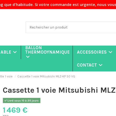
habitude. Si votre commande est urgente, nous vous recomman
BALLON
NABLE
THERMODYNAMIQUE
ACCESSOIRES
CONTACT
te 1 voie
Cassette 1 voie Mitsubishi MLZ-KP 50 VG
Cassette 1 voie Mitsubishi ML
Livré sous 10 à 20 jours
1 469 €