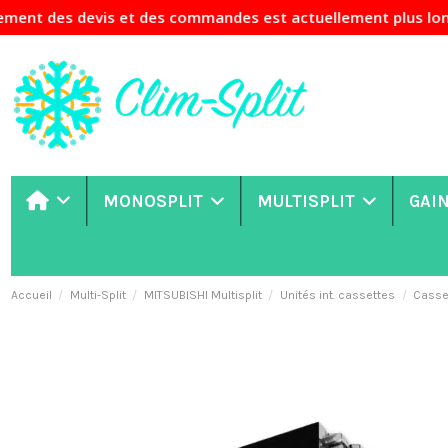
s devis et des commandes est actuellement plus long que d'
MONOSPLIT
MULTISPLIT
GAI
Accueil
Multi-Split
MITSUBISHI Multisplit
Unités int. cassettes
Casset