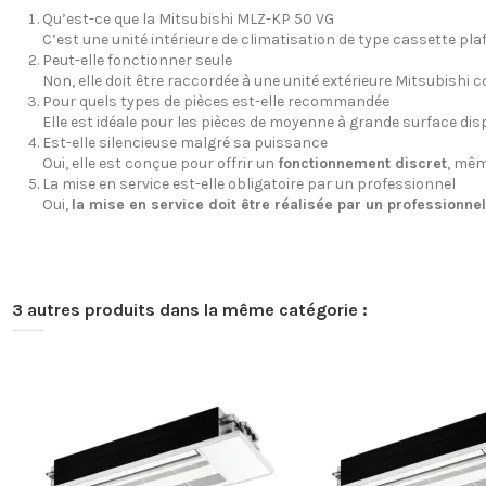
Qu’est-ce que la Mitsubishi MLZ-KP 50 VG
C’est une unité intérieure de climatisation de type cassette plafo
Peut-elle fonctionner seule
Non, elle doit être raccordée à une unité extérieure Mitsubishi 
Pour quels types de pièces est-elle recommandée
Elle est idéale pour les pièces de moyenne à grande surface dis
Est-elle silencieuse malgré sa puissance
Oui, elle est conçue pour offrir un
fonctionnement discret
, mêm
La mise en service est-elle obligatoire par un professionnel
Oui,
la mise en service doit être réalisée par un professionnel
3 autres produits dans la même catégorie :