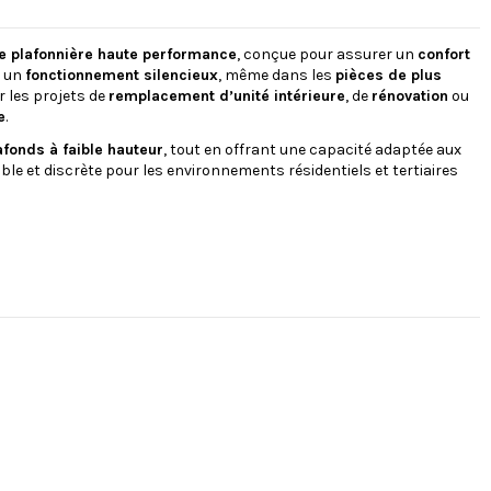
re plafonnière haute performance
, conçue pour assurer un
confort
 un
fonctionnement silencieux
, même dans les
pièces de plus
ur les projets de
remplacement d’unité intérieure
, de
rénovation
ou
e
.
afonds à faible hauteur
, tout en offrant une capacité adaptée aux
le et discrète pour les environnements résidentiels et tertiaires