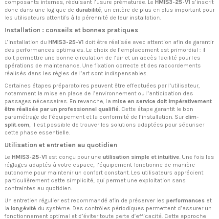
composants internes, réduisant l’usure prématurée. Le
HMIS3-25-V1
s’inscrit
donc dans une logique de
durabilité
, un critère de plus en plus important pour
les utilisateurs attentifs à la pérennité de leur installation.
Installation : conseils et bonnes pratiques
L’installation du
HMIS3-25-V1
doit être réalisée avec attention afin de garantir
des performances optimales. Le choix de l’emplacement est primordial : il
doit permettre une bonne circulation de l’air et un accès facilité pour les
opérations de maintenance. Une fixation correcte et des raccordements
réalisés dans les règles de l’art sont indispensables.
Certaines étapes préparatoires peuvent être effectuées par l’utilisateur,
notamment la mise en place de l’environnement ou l’anticipation des
passages nécessaires. En revanche, la
mise en service doit impérativement
être réalisée par un professionnel qualifié
. Cette étape garantit le bon
paramétrage de l’équipement et la conformité de l’installation. Sur
clim-
split.com
, il est possible de trouver les solutions adaptées pour sécuriser
cette phase essentielle.
Utilisation et entretien au quotidien
Le
HMIS3-25-V1
est conçu pour une
utilisation simple et intuitive
. Une fois les
réglages adaptés à votre espace, l’équipement fonctionne de manière
autonome pour maintenir un confort constant. Les utilisateurs apprécient
particulièrement cette simplicité, qui permet une exploitation sans
contraintes au quotidien.
Un entretien régulier est recommandé afin de préserver les
performances
et
la
longévité
du système. Des contrôles périodiques permettent d’assurer un
fonctionnement optimal et d’éviter toute perte d’efficacité. Cette approche