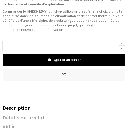
performance
et
sérénité d’exploitation
.
Commander le
HMIS3-25-V1
sur
clim-split.com
, c’est faire le choix d’un site
spécialisé dans les solutions de climatisation et de confort thermique. Vous
bénéficiez d’une
offre claire
, de produits rigoureusement sélectionnés et
d’un accompagnement adapté à chaque projet, qu’il s’agisse d’une
installation neuve ou d’une rénovation.
Ajouter au panier
Description
Détails du produit
Vidéo