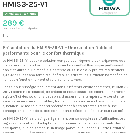
HMIS3-25-V1
Livré sous 3 à 7 jours
289 €
Dont 2 € d'éco-participation
TTC
Présentation du HMIS3-25-V1 – Une solution fiable et
performante pour le confort thermique
Le
HMIS3-25-V1
est une solution conçue pour répondre aux exigences des
utilisateurs recherchant un équipement de
confort thermique performant
,
fiable et durable. Ce modèle s’adresse aussi bien aux projets résidentiels
qu’aux applications tertiaires légères, en offrant une diffusion homogène de
l’air et un fonctionnement stable dans le temps.
Pensé pour s’intégrer facilement dans différents environnements, le
HMIS3-
25-V1
combine
efficacité
,
discrétion
et
robustesse
. Les clients recherchent
aujourd’hui des solutions capables d’assurer une température constante,
sans variations inconfortables, tout en conservant une utilisation simple au
quotidien. Ce modèle répond précisément à ces attentes grâce à une
conception optimisée et des composants sélectionnés pour leur fiabilité.
Le
HMIS3-25-V1
se distingue également par sa
souplesse d’utilisation
. Les
réglages permettent d’adapter le fonctionnement aux besoins réels des
occupants, que ce soit pour un usage ponctuel ou continu. Cette flexibilité
constitue un critère essentiel pour les utilisateurs souhaitant allier
confort
,