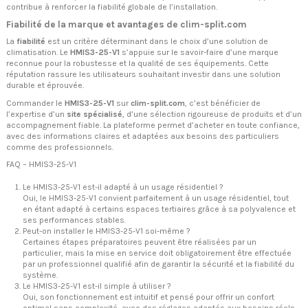
contribue à renforcer la fiabilité globale de l’installation.
Fiabilité de la marque et avantages de clim-split.com
La
fiabilité
est un critère déterminant dans le choix d’une solution de
climatisation. Le
HMIS3-25-V1
s’appuie sur le savoir-faire d’une marque
reconnue pour la robustesse et la qualité de ses équipements. Cette
réputation rassure les utilisateurs souhaitant investir dans une solution
durable et éprouvée.
Commander le
HMIS3-25-V1
sur
clim-split.com
, c’est bénéficier de
l’expertise d’un
site spécialisé
, d’une sélection rigoureuse de produits et d’un
accompagnement fiable. La plateforme permet d’acheter en toute confiance,
avec des informations claires et adaptées aux besoins des particuliers
comme des professionnels.
FAQ – HMIS3-25-V1
Le HMIS3-25-V1 est-il adapté à un usage résidentiel ?
Oui, le HMIS3-25-V1 convient parfaitement à un usage résidentiel, tout
en étant adapté à certains espaces tertiaires grâce à sa polyvalence et
ses performances stables.
Peut-on installer le HMIS3-25-V1 soi-même ?
Certaines étapes préparatoires peuvent être réalisées par un
particulier, mais la mise en service doit obligatoirement être effectuée
par un professionnel qualifié afin de garantir la sécurité et la fiabilité du
système.
Le HMIS3-25-V1 est-il simple à utiliser ?
Oui, son fonctionnement est intuitif et pensé pour offrir un confort