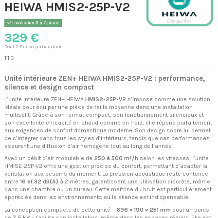
HEIWA HMIS2-25P-V2
Livré sous 3 à 7 jours
329 €
Dont 2 € d'éco-participation
TTC
Unité intérieure ZEN+ HEIWA HMIS2-25P-V2 : performance,
silence et design compact
L’unité intérieure ZEN+ HEIWA
HMIS2-25P-V2
s’impose comme une solution
idéale pour équiper une pièce de taille moyenne dans une installation
multisplit. Grâce à son format compact, son fonctionnement silencieux et
son excellente efficacité en chaud comme en froid, elle répond parfaitement
aux exigences de confort domestique moderne. Son design sobre lui permet
de s’intégrer dans tous les styles d’intérieurs, tandis que ses performances
assurent une diffusion d’air homogène tout au long de l’année.
Avec un débit d’air modulable de
250 à 500 m³/h
selon les vitesses, l’unité
HMIS2-25P-V2 offre une gestion précise du confort, permettant d’adapter la
ventilation aux besoins du moment. La pression acoustique reste contenue
entre
16 et 32 dB(A)
à 2 mètres, garantissant une utilisation discrète, même
dans une chambre ou un bureau. Cette maîtrise du bruit est particulièrement
appréciée dans les environnements où le silence est indispensable.
La conception compacte de cette unité –
696 × 190 × 251 mm
pour un poids
de
7,5 kg
– facilite son installation, même dans les espaces réduits. Elle est