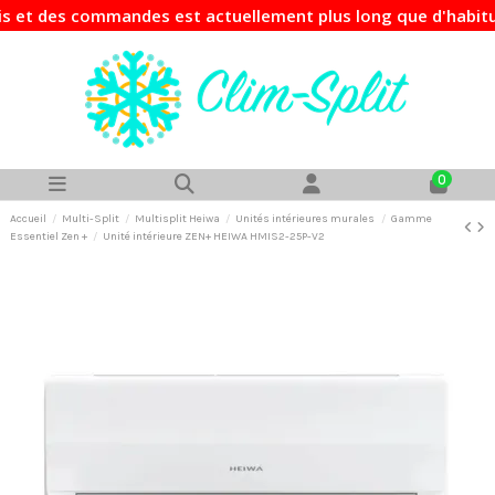
des commandes est actuellement plus long que d'habitude. Si
0
Accueil
Multi-Split
Multisplit Heiwa
Unités intérieures murales
Gamme
Essentiel Zen +
Unité intérieure ZEN+ HEIWA HMIS2-25P-V2