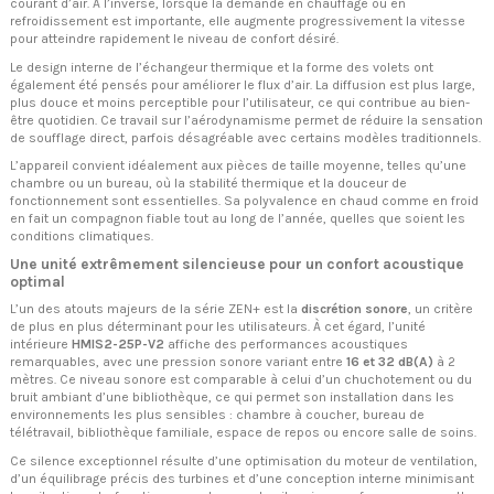
courant d’air. À l’inverse, lorsque la demande en chauffage ou en
refroidissement est importante, elle augmente progressivement la vitesse
pour atteindre rapidement le niveau de confort désiré.
Le design interne de l’échangeur thermique et la forme des volets ont
également été pensés pour améliorer le flux d’air. La diffusion est plus large,
plus douce et moins perceptible pour l’utilisateur, ce qui contribue au bien-
être quotidien. Ce travail sur l’aérodynamisme permet de réduire la sensation
de soufflage direct, parfois désagréable avec certains modèles traditionnels.
L’appareil convient idéalement aux pièces de taille moyenne, telles qu’une
chambre ou un bureau, où la stabilité thermique et la douceur de
fonctionnement sont essentielles. Sa polyvalence en chaud comme en froid
en fait un compagnon fiable tout au long de l’année, quelles que soient les
conditions climatiques.
Une unité extrêmement silencieuse pour un confort acoustique
optimal
L’un des atouts majeurs de la série ZEN+ est la
discrétion sonore
, un critère
de plus en plus déterminant pour les utilisateurs. À cet égard, l’unité
intérieure
HMIS2-25P-V2
affiche des performances acoustiques
remarquables, avec une pression sonore variant entre
16 et 32 dB(A)
à 2
mètres. Ce niveau sonore est comparable à celui d’un chuchotement ou du
bruit ambiant d’une bibliothèque, ce qui permet son installation dans les
environnements les plus sensibles : chambre à coucher, bureau de
télétravail, bibliothèque familiale, espace de repos ou encore salle de soins.
Ce silence exceptionnel résulte d’une optimisation du moteur de ventilation,
d’un équilibrage précis des turbines et d’une conception interne minimisant