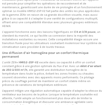
est pensée pour simplifier les opérations de raccordement et de
maintenance, garantissant une durée de vie prolongée et un fonctionnement
optimal. Le modèle HMIS2-25P-V2 fait partie des unités les plus appréciées
de la gamme ZEN+ en raison de sa grande discrétion visuelle, mais aussi
grâce à sa capacité à s’adapter à une variété de configurations multisplit,
offrant ainsi une compatibilité étendue avec plusieurs groupes extérieurs
HEIWA.
L’appareil fonctionne avec des liaisons frigorifiques en
1/4 et 3/8 pouce
, un
standard du marché, ce qui facilite sa connexion dans la majorité des
installations existantes ou neuves. Cette compatibilité élargie assure une
transition fluide pour les utilisateurs souhaitant moderniser leur système de
climatisation sans procéder à de lourds travaux.
Une diffusion d’air homogène pour un confort thermique
permanent
L’unité ZEN+
HMIS2-25P-V2
excelle dans sa capacité à offrir un confort
constant grâce à une gestion optimale du flux d’air. Avec un
débit d’air allant
de 250 à 500 m³/h
, elle garantit une distribution homogène de la
température dans toute la pièce, évitant les zones froides ou chaudes
souvent observées avec des appareils moins performants. Ce pilotage
précis du soufflage permet de maintenir un confort stable même en
présence de variations de température extérieure.
L'appareil intègre une régulation automatique capable d’adapter la vitesse du
ventilateur aux besoins de la pièce. Lorsque la température souhaitée est
atteinte, l’unité adopte un fonctionnement plus doux afin de limiter la
consommation énergétique et d'assurer une ambiance agréable sans