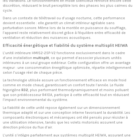
les vibrations. Le fonctionnement en mode silencieux renforce encore cette
discrétion, réduisant le bruit perceptible lors des phases les plus calmes du
cycle.
Dans un contexte de télétravail ou d’usage nocturne, cette performance
devient essentielle : elle garantit un climat intérieur agréable sans
perturbation sonore. Même lors de la montée en puissance du soufflage,
l’appareil reste relativement discret grâce à l'équilibre entre efficacité de
ventilation et réduction des nuisances acoustiques.
Efficacité énergétique et fiabilité du système multisplit HEIWA
L’unité intérieure HMIS2-25P-V2 fonctionne exclusivement dans le cadre
d’une installation
multisplit
, ce qui permet d’associer plusieurs unités
intérieures à un seul groupe extérieur. Cette configuration offre un avantage
majeur : une consommation énergétique optimisée, répartie intelligemment
selon l’usage réel de chaque pièce.
La technologie utilisée assure un fonctionnement efficace en mode froid
comme en mode chaud, garantissant un confort toute l’année. Le fluide
frigorigène
R32
, plus performant thermodynamiquement et moins polluant
que son prédécesseur R410A, participe à cette efficacité tout en réduisant
l’impact environnemental du système.
La fiabilité de cette unité repose également sur un dimensionnement
thermique adapté et sur une conception interne favorisant la durabilité. Les
composants électroniques et mécaniques ont été pensés pour résister à
une utilisation intensive, tandis que les volets motorisés assurent une
direction précise du flux d’air.
L’unité s’intègre parfaitement aux systèmes multisplit HEIWA, assurant une