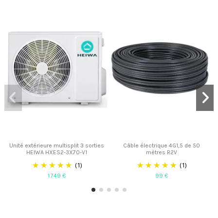
Unité extérieure multisplit 3 sorties
Câble électrique 4G1,5 de 50
HEIWA HXES2-3X70-V1
mètres R2V
(1)
(1)
1 749 €
99 €