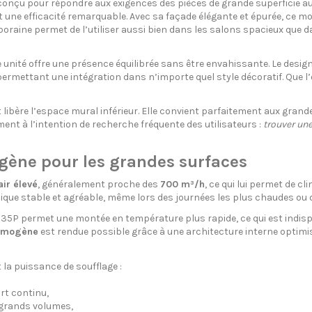
nçu pour répondre aux exigences des pièces de grande superficie au se
 une efficacité remarquable. Avec sa façade élégante et épurée, ce mo
poraine permet de l’utiliser aussi bien dans les salons spacieux que d
ité offre une présence équilibrée sans être envahissante. Le design res
ermettant une intégration dans n’importe quel style décoratif. Que l
t libère l’espace mural inférieur. Elle convient parfaitement aux grand
nt à l’intention de recherche fréquente des utilisateurs :
trouver une
gène pour les grandes surfaces
air élevé
, généralement proche des
700 m³/h
, ce qui lui permet de 
ique stable et agréable, même lors des journées les plus chaudes ou de
u 35P permet une montée en température plus rapide, ce qui est indis
homogène
est rendue possible grâce à une architecture interne optimis
la puissance de soufflage :
rt continu,
 grands volumes,