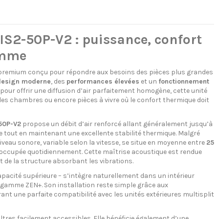
S2-50P-V2 : puissance, confort
amme
premium conçu pour répondre aux besoins des pièces plus grandes
design moderne
, des
performances élevées
et un
fonctionnement
pour offrir une diffusion d’air parfaitement homogène, cette unité
s chambres ou encore pièces à vivre où le confort thermique doit
50P-V2
propose un débit d’air renforcé allant généralement jusqu’à
 tout en maintenant une excellente stabilité thermique. Malgré
veau sonore, variable selon la vitesse, se situe en moyenne entre
25
 occupée quotidiennement. Cette maîtrise acoustique est rendue
t de la structure absorbant les vibrations.
pacité supérieure – s’intègre naturellement dans un intérieur
 gamme ZEN+. Son installation reste simple grâce aux
rant une parfaite compatibilité avec les unités extérieures multisplit
filtres facilement accessibles. Elle bénéficie également d’une