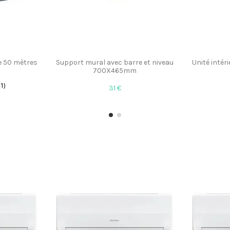
de 50 mètres
Support mural avec barre et niveau
Unité inté
700X465mm
(1)
31 €