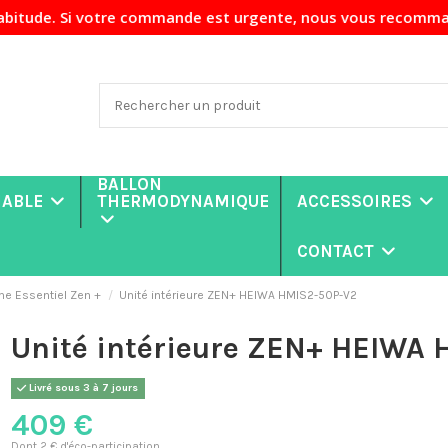
re commande est urgente, nous vous recommandons de nous co
BALLON
NABLE
THERMODYNAMIQUE
ACCESSOIRES
CONTACT
 Essentiel Zen +
Unité intérieure ZEN+ HEIWA HMIS2-50P-V2
Unité intérieure ZEN+ HEIWA 
Livré sous 3 à 7 jours
409 €
Dont 2 € d'éco-participation