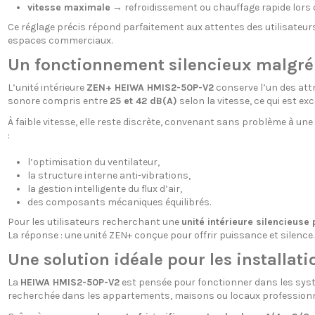
vitesse maximale
→ refroidissement ou chauffage rapide lors 
Ce réglage précis répond parfaitement aux attentes des utilisateu
espaces commerciaux.
Un fonctionnement silencieux malgré
L’unité intérieure
ZEN+ HEIWA HMIS2-50P-V2
conserve l’un des attr
sonore compris entre
25 et 42 dB(A)
selon la vitesse, ce qui est e
À faible vitesse, elle reste discrète, convenant sans problème à une
:
l’optimisation du ventilateur,
la structure interne anti-vibrations,
la gestion intelligente du flux d’air,
des composants mécaniques équilibrés.
Pour les utilisateurs recherchant une
unité intérieure silencieuse
La réponse : une unité ZEN+ conçue pour offrir puissance et silence.
Une solution idéale pour les installat
La
HEIWA HMIS2-50P-V2
est pensée pour fonctionner dans les sy
recherchée dans les appartements, maisons ou locaux professionnels