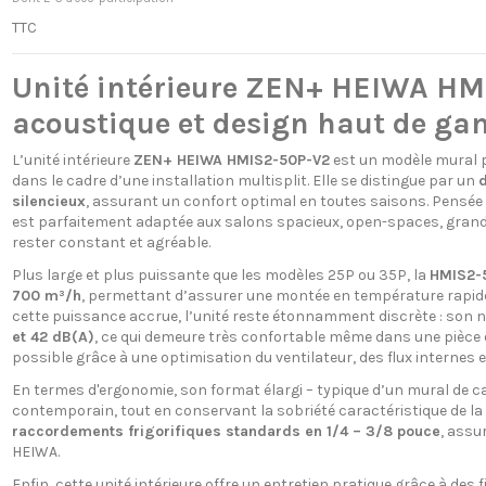
TTC
Unité intérieure ZEN+ HEIWA HMI
acoustique et design haut de g
L’unité intérieure
ZEN+ HEIWA HMIS2-50P-V2
est un modèle mural 
dans le cadre d’une installation multisplit. Elle se distingue par un
silencieux
, assurant un confort optimal en toutes saisons. Pensée 
est parfaitement adaptée aux salons spacieux, open-spaces, grande
rester constant et agréable.
Plus large et plus puissante que les modèles 25P ou 35P, la
HMIS2-
700 m³/h
, permettant d’assurer une montée en température rapide
cette puissance accrue, l’unité reste étonnamment discrète : son ni
et 42 dB(A)
, ce qui demeure très confortable même dans une pièce
possible grâce à une optimisation du ventilateur, des flux internes e
En termes d'ergonomie, son format élargi – typique d’un mural de ca
contemporain, tout en conservant la sobriété caractéristique de la
raccordements frigorifiques standards en 1/4 – 3/8 pouce
, assu
HEIWA.
Enfin, cette unité intérieure offre un entretien pratique grâce à des 