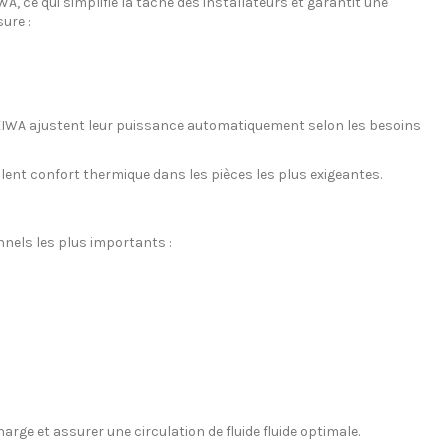
WA, ce qui simplifie la tâche des installateurs et garantit une
ure :
t HEIWA ajustent leur puissance automatiquement selon les besoins
llent confort thermique dans les pièces les plus exigeantes.
onnels les plus importants :
charge et assurer une circulation de fluide fluide optimale.