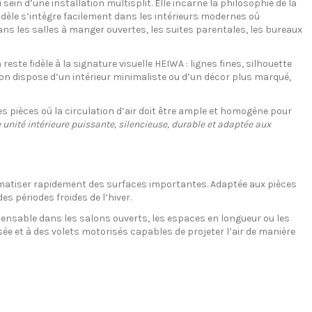
in d’une installation multisplit. Elle incarne la philosophie de la
dèle s’intègre facilement dans les intérieurs modernes où
ans les salles à manger ouvertes, les suites parentales, les bureaux
te fidèle à la signature visuelle HEIWA : lignes fines, silhouette
’on dispose d’un intérieur minimaliste ou d’un décor plus marqué,
es pièces où la circulation d’air doit être ample et homogène pour
 unité intérieure puissante, silencieuse, durable et adaptée aux
climatiser rapidement des surfaces importantes. Adaptée aux pièces
s périodes froides de l’hiver.
pensable dans les salons ouverts, les espaces en longueur ou les
ée et à des volets motorisés capables de projeter l’air de manière