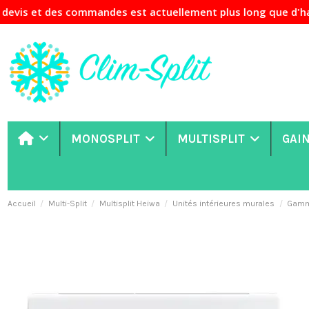
commandes est actuellement plus long que d'habitude. Si vot
MONOSPLIT
MULTISPLIT
GAI
Accueil
Multi-Split
Multisplit Heiwa
Unités intérieures murales
Gamme