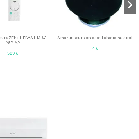
rieure ZEN+ HEIWA HMIS2-
Amortisseurs en caoutchouc naturel
25P-V2
14 €
329 €