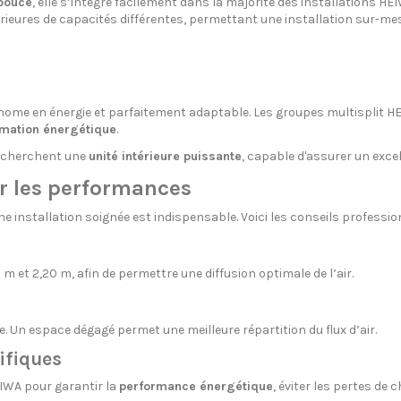
 pouce
, elle s’intègre facilement dans la majorité des installations HEI
érieures de capacités différentes, permettant une installation sur-mes
, économe en énergie et parfaitement adaptable. Les groupes multispli
ation énergétique
.
recherchent une
unité intérieure puissante
, capable d'assurer un exce
er les performances
une installation soignée est indispensable. Voici les conseils professi
 m et 2,20 m, afin de permettre une diffusion optimale de l’air.
. Un espace dégagé permet une meilleure répartition du flux d’air.
rifiques
IWA pour garantir la
performance énergétique
, éviter les pertes de 