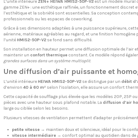
L’unité intérieure
ZEN+ HEIWA HMIS2-50P-V2
est un modèle mural co
gamme ZEN+ : une esthétique raffinée, un fonctionnement discret et
l’esthétique et la sobriété sont essentielles. Sa conception contem
professionnels ou les espaces de coworking.
Grâce à ses dimensions adaptées à une puissance supérieure, cette un
aérienne, matériaux agréables au regard, et une finition homogène p
l’unité
HMIS2-50P-V2
se fond sans difficulté.
Son installation en hauteur permet une diffusion optimale de l’air e
maintenir un
confort thermique
constant. Ce modèle répond égaleme
grandes surfaces dans un système multisplit
.
Une diffusion d’air puissante et homo
L’unité intérieure
HEIWA HMIS2-50P-V2
se distingue par un
débit d’
d’environ
40 à 60 m²
selon l’isolation, elle assure un confort therm
Cette capacité de soufflage plus élevée que les modèles 20P, 25P o
pièces avec une hauteur sous plafond notable. La
diffusion d’air 
large ou ciblée selon les besoins.
Plusieurs vitesses de ventilation permettent d'adapter précisément 
petite vitesse
→ maintien doux et silencieux, idéal pour le confo
vitesse intermédiaire
→ confort optimal au quotidien dans de