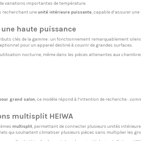
de variations importantes de température.
rs recherchant une
unité intérieure puissante
, capable d’assurer une 
 une haute puissance
ibuts clés de la gamme : un fonctionnement remarquablement silencieu
xceptionnel pour un appareil destiné à couvrir de grandes surfaces.
 utilisation nocturne, même dans les pièces attenantes aux chambres. 
 pour grand salon
, ce modèle répond à l’intention de recherche :
comme
ions multisplit HEIWA
stèmes
multisplit
, permettant de connecter plusieurs unités intérieures
 qui souhaitent climatiser plusieurs pièces sans multiplier les gro