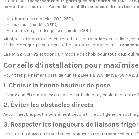
Grâce à ses
raccordements frigorifiques standards en 1/4 – 3/8
compatibilité parfaite. Ce modèle peut être associé à des unités int
chambres (modèles 20P, 25P),
bureaux (modèle 35P),
salons ou grandes pièces (modèle 50P).
Ainsi, les utilisateurs bénéficient d’une installation centralisée
réels de chaque pièce, ce qui optimise considérablement la
consomm
La
HMIS2-50P-V2
est donc un modèle de choix pour tous ceux qui 
Conseils d’installation pour maximis
Pour tirer pleinement parti de l’unité
ZEN+ HEIWA HMIS2-50P-V2
, 
1. Choisir la bonne hauteur de pose
L’unité doit être installée en partie haute du mur, idéalement entre 2
2. Éviter les obstacles directs
Aucun meuble, poutre ou élément décoratif ne doit gêner le soufflage
3. Respecter les longueurs de liaisons frigo
Les liaisons doivent respecter les longueurs recommandées par HE